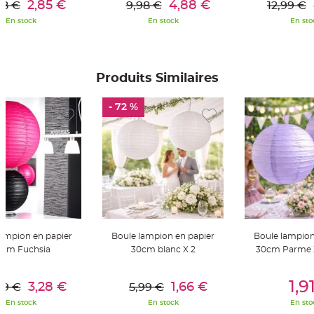
2,85 €
4,88 €
88 €
9,98 €
12,99 €
S
u
En stock
En stock
En sto
s
p
e
n
s
i
o
Produits Similaires
n
b
o
u
- 72 %
l
e
p
a
p
i
e
r
T
a
p
i
s
lampion en papier
Boule lampion en papier
Boule lampion
d
e
0cm Fuchsia
30cm blanc X 2
30cm Parme X
s
a
l
er Au Panier
Ajouter Au Panier
Ajouter A
l
1,9
3,28 €
1,66 €
99 €
5,99 €
e
e
En stock
En stock
En sto
t
T