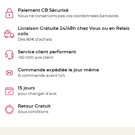
e
n
Paiement CB Sécurisé
t
u
Nous ne conservons pas vos coordonnées bancaires
r
e
M
Livraison Gratuite 24/48h chez Vous ou en Relais
a
r
colis
i
Dès 80€ d'achats
a
g
e
Service client performant
D
+50 000 avis client
é
c
Commande expédiée le jour même
o
Si commande avant 14h
r
a
15 jours
t
i
pour changer d'avis
o
n
Retour Gratuit
t
Sous conditions
a
b
l
e
m