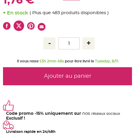
1,76 €
u
m
En stock
( Plus que 483 produits disponibles )
B
a
n
d
e
r
o
l
e
e
t
g
u
Il vous reste
53h 2min 48s
pour être livré le
Tuesday, 8/11
i
r
l
a
Ajouter au panier
n
d
e
m
a
r
i
a
g
e
Code promo -15% uniquement sur
nos
ré
seaux
sociaux
H
Exclusif !
o
u
s
Livraison rapide en 24/48h
s