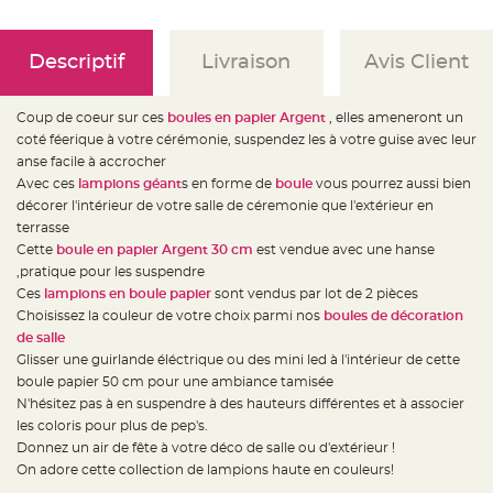
e
d
e
c
h
Descriptif
Livraison
Avis Client
a
i
s
e
Coup de coeur sur ces
boules en papier Argent
, elles ameneront un
m
a
coté féerique à votre cérémonie, suspendez les à votre guise avec leur
r
anse facile à accrocher
i
a
Avec ces
lampions géant
s en forme de
boule
vous pourrez aussi bien
g
e
décorer l'intérieur de votre salle de céremonie que l'extérieur en
terrasse
L
Cette
boule en papier Argent 30 cm
est vendue avec une hanse
a
n
,pratique pour les suspendre
t
e
Ces
lampions en boule papier
sont vendus par lot de 2 pièces
r
Choisissez la couleur de votre choix parmi nos
boules de décoration
n
e
de salle
v
o
Glisser une guirlande éléctrique ou des mini led à l'intérieur de cette
l
boule papier 50 cm pour une ambiance tamisée
a
n
N'hésitez pas à en suspendre à des hauteurs différentes et à associer
t
e
les coloris pour plus de pep's.
e
Donnez un air de fête à votre déco de salle ou d'extérieur !
t
f
On adore cette collection de lampions haute en couleurs!
l
o