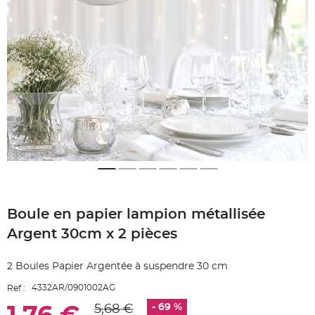
e
A
r
t
i
c
l
e
L
u
m
i
n
e
u
x
B
a
l
Skip
l
o
to
n
Boule en papier lampion métallisée
the
m
beginning
a
Argent 30cm x 2 pièces
r
of
i
the
a
g
images
2 Boules Papier Argentée à suspendre 30 cm
e
gallery
&
H
4332AR/0901002AG
Ref :
é
l
- 69 %
5,68 €
i