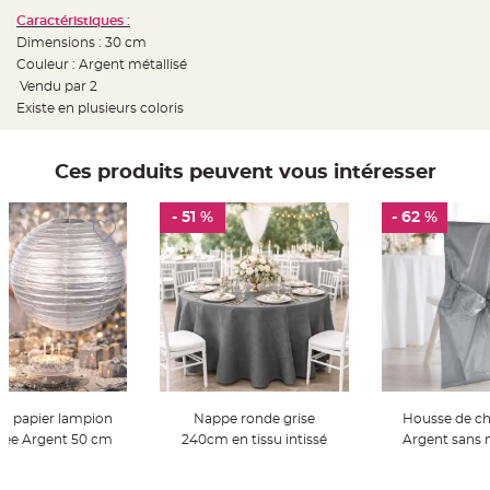
t
Caractéristiques :
t
a
Dimensions : 30 cm
n
t
Couleur : Argent métallisé
e
Vendu par 2
Existe en plusieurs coloris
N
o
e
u
d
Ces produits peuvent vous intéresser
h
o
u
s
- 51 %
- 62 %
s
e
d
e
c
h
a
i
s
e
d
e
M
a
r
en papier lampion
Nappe ronde grise
Housse de cha
i
a
isée Argent 50 cm
240cm en tissu intissé
Argent sans 
g
e
er Au Panier
Ajouter Au Panier
Ajouter A