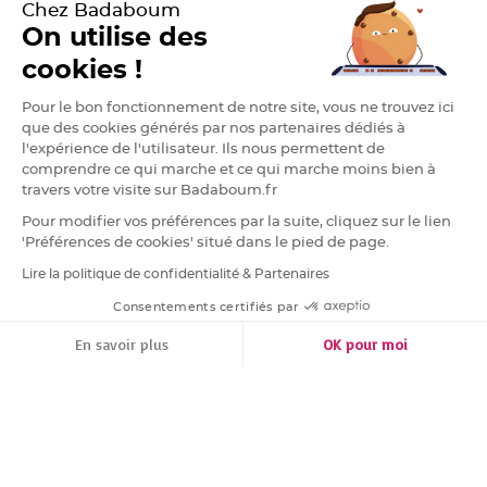
Chez Badaboum
l
e
On utilise des
t
d
e
cookies !
t
a
b
Pour le bon fonctionnement de notre site, vous ne trouvez ici
l
e
que des cookies générés par nos partenaires dédiés à
M
l'expérience de l'utilisateur. Ils nous permettent de
a
r
comprendre ce qui marche et ce qui marche moins bien à
i
travers votre visite sur Badaboum.fr
a
g
e
Pour modifier vos préférences par la suite, cliquez sur le lien
'Préférences de cookies' situé dans le pied de page.
C
o
Lire la politique de confidentialité & Partenaires
RGPD
l
o
m
Consentements certifiés par
b
e
FILTRER
TRIER
En savoir plus
OK pour moi
,
P
a
Plateforme de Gestion du Consentement : Personnalisez vos Options
Axeptio consent
p
Notre plateforme vous permet d'adapter et de gérer vos paramètres de conf
i
l
l
o
n
,
C