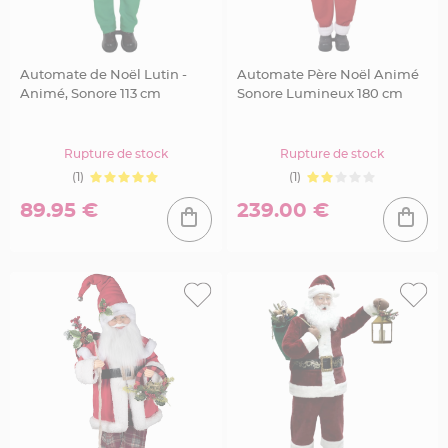
e
n
t
u
r
e
Automate de Noël Lutin -
Automate Père Noël Animé
M
Animé, Sonore 113 cm
Sonore Lumineux 180 cm
a
r
i
a
g
Rupture de stock
Rupture de stock
e
(1)
(1)
D
é
89.95 €
239.00 €
c
o
r
a
t
i
o
n
t
a
b
l
e
m