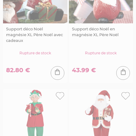
S
u
s
p
e
n
s
i
Support déco Noël
Support déco Noël en
o
magnésie XL Père Noël avec
magnésie XL Père Noël
n
b
cadeaux
o
u
l
Rupture de stock
Rupture de stock
e
p
a
p
i
82.80 €
43.99 €
e
r
T
a
p
i
s
d
e
s
a
l
l
e
e
t
T