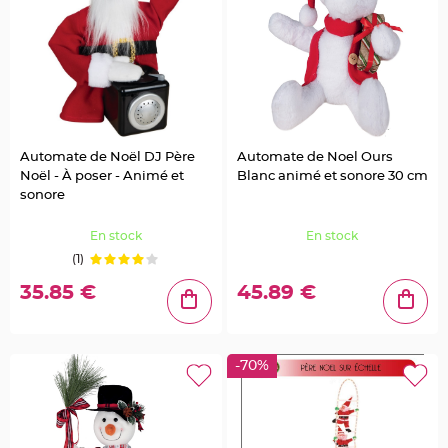
u
m
B
a
n
d
e
r
o
l
e
e
Automate de Noël DJ Père
Automate de Noel Ours
t
Noël - À poser - Animé et
Blanc animé et sonore 30 cm
g
u
sonore
i
r
l
En stock
En stock
a
n
(1)
d
e
m
35.85 €
45.89 €
a
r
i
a
g
e
-70%
H
o
u
s
s