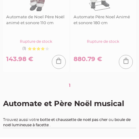
a
r
i
Automate de Noel Père Noël
Automate Père Noel Animé
a
animé et sonore 110 cm
et sonore 180 cm
g
e
B
Rupture de stock
Rupture de stock
o
(1)
u
g
e
143.98 €
880.79 €
o
i
r
s
e
t
P
1
h
o
t
o
p
Automate et Père Noël musical
h
o
r
e
s
Trouvez aussi votre
botte et chaussette de noël pas cher
ou
boule de
noël lumineuse à facette
.
B
o
u