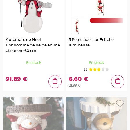
e
d
e
c
h
a
i
s
e
m
a
r
Automate de Noel
3 Peres noel sur Echelle
i
Bonhomme de neige animé
lumineuse
a
g
et sonore 60 cm
e
L
En stock
En stock
a
(1)
n
t
e
91.89 €
6.60 €
r
n
21.99 €
e
v
o
l
a
n
t
e
e
t
f
l
o