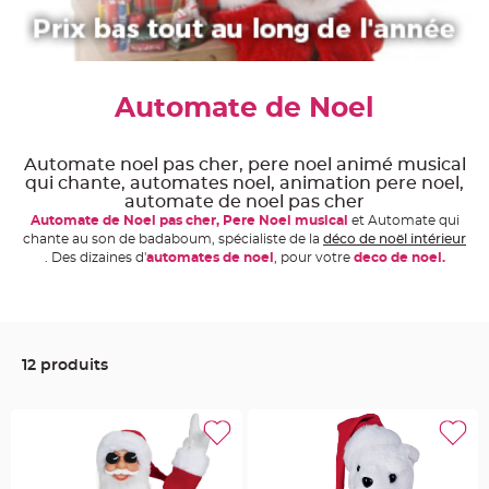
e
A
r
t
i
c
Automate de Noel
l
e
L
u
m
Automate noel pas cher, pere noel animé musical
i
qui chante, automates noel, animation pere noel,
n
e
automate de noel pas cher
u
Automate de Noel pas cher,
Pere Noel musical
et Automate qui
x
chante au son de badaboum, spécialiste de la
déco de noël intérieur
B
. Des dizaines d'
automates de noel
, pour votre
deco de noel.
a
l
l
o
n
m
a
r
12 produits
i
a
g
e
&
H
é
l
i