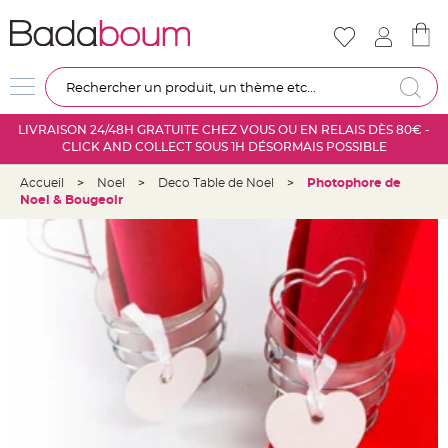
Nouveautés
Mariage
D
Re
é
c
LIVRAISON 24/48H GRATUITE CHEZ VOUS OU EN RELAIS DÈS 80€ -
o
CLICK AND COLLECT SOUS 1H DÉSORMAIS POSSIBLE
r
a
Accueil
>
Noel
>
Deco Table de Noel
>
Photophore de
t
Noel & Bougeoir
i
o
n
s
a
l
l
e
m
a
r
i
a
g