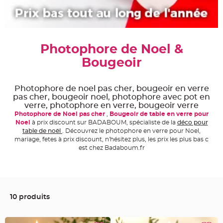
e
A
r
t
i
c
Photophore de Noel &
l
e
L
Bougeoir
u
m
i
n
Photophore de noel pas cher, bougeoir en verre
e
u
pas cher, bougeoir noel, photophore avec pot en
x
verre, photophore en verre, bougeoir verre
Photophore de Noel pas cher
,
Bougeoir de table en verre pour
B
Noel
à prix discount sur BADABOUM, spécialiste de la
déco pour
a
l
table de noël
. Découvrez le photophore en verre pour Noel,
l
mariage, fetes à prix discount, n'hésitez plus, les prix les plus bas c
o
n
est chez Badaboum.fr
m
a
r
i
a
g
e
&
10 produits
H
é
l
i