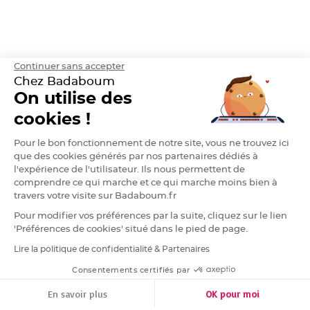
g
e
C
h
e
m
Continuer sans accepter
i
n
Chez Badaboum
d
On utilise des
e
t
a
cookies !
b
l
e
Pour le bon fonctionnement de notre site, vous ne trouvez ici
M
a
que des cookies générés par nos partenaires dédiés à
r
l'expérience de l'utilisateur. Ils nous permettent de
i
a
comprendre ce qui marche et ce qui marche moins bien à
g
e
travers votre visite sur Badaboum.fr
j
e
Pour modifier vos préférences par la suite, cliquez sur le lien
t
a
'Préférences de cookies' situé dans le pied de page.
b
l
Lire la politique de confidentialité & Partenaires
RGPD
e
Consentements certifiés par
C
h
FILTRER
TRIER
e
En savoir plus
OK pour moi
v
a