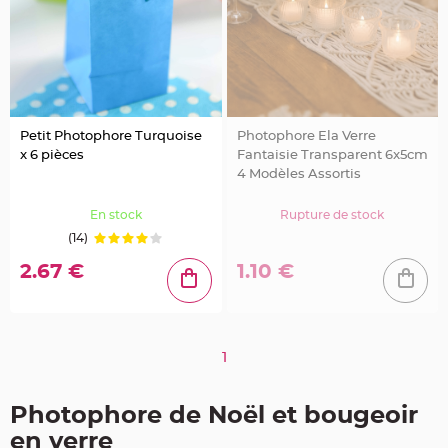
e
n
t
u
r
e
M
a
r
i
a
Petit Photophore Turquoise
Photophore Ela Verre
g
e
x 6 pièces
Fantaisie Transparent 6x5cm
4 Modèles Assortis
D
é
En stock
Rupture de stock
c
(14)
o
r
2.67 €
1.10 €
a
t
i
o
n
1
t
a
b
l
Photophore de Noël et bougeoir
e
en verre
m