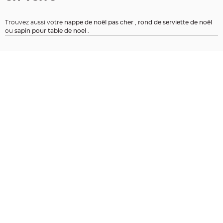
a
r
Trouvez aussi votre
nappe de noël pas cher
,
rond de serviette de noël
i
ou
sapin pour table de noël
.
a
g
e
B
o
u
g
e
o
i
r
s
e
t
P
h
o
t
o
p
h
o
r
e
s
B
o
u