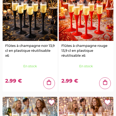
a
g
e
o
i
s
e
a
u
C
o
n
f
Flûtes à champagne noir 13,9
Flûtes à champagne rouge
e
t
cl en plastique réutilisable
13,9 cl en plastique
t
i
x6
réutilisable x6
s
e
t
En stock
En stock
P
é
t
a
2.99 €
2.99 €
l
e
d
e
r
o
s
e
D
é