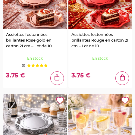
e
u
r
s
d
é
c
o
r
a
Assiettes festonnées
Assiettes festonnées
t
i
brillantes Rose gold en
brillantes Rouge en carton 21
v
carton 21 cm – Lot de 10
cm – Lot de 10
e
s
M
a
En stock
En stock
r
(1)
i
a
g
3.75 €
3.75 €
e
M
a
r
q
u
e
p
l
a
c
e
e
t
p