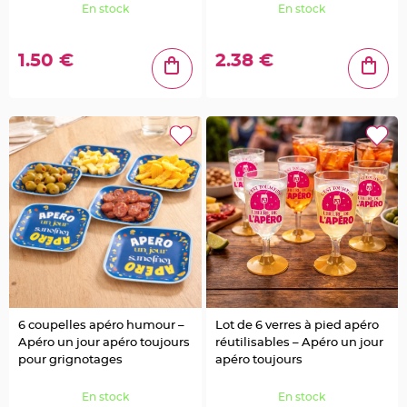
e
En stock
En stock
t
t
e
s
1.50 €
2.38 €
à
d
r
a
g
é
e
s
S
u
p
p
o
r
t
d
r
a
g
é
e
s
M
6 coupelles apéro humour –
Lot de 6 verres à pied apéro
a
r
Apéro un jour apéro toujours
réutilisables – Apéro un jour
i
a
pour grignotages
apéro toujours
g
e
-
En stock
En stock
P