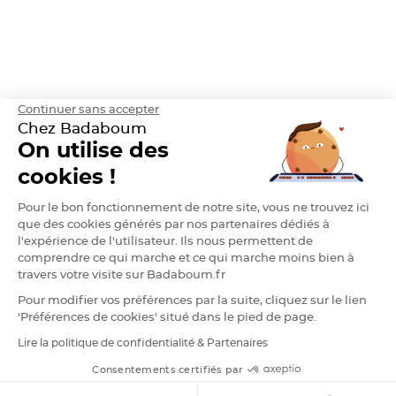
e
n
t
u
r
e
M
a
r
i
Continuer sans accepter
a
g
Chez Badaboum
e
On utilise des
D
cookies !
é
c
Pour le bon fonctionnement de notre site, vous ne trouvez ici
o
que des cookies générés par nos partenaires dédiés à
r
l'expérience de l'utilisateur. Ils nous permettent de
a
t
comprendre ce qui marche et ce qui marche moins bien à
i
travers votre visite sur Badaboum.fr
o
Pour modifier vos préférences par la suite, cliquez sur le lien
n
t
'Préférences de cookies' situé dans le pied de page.
a
Lire la politique de confidentialité & Partenaires
RGPD
b
l
Consentements certifiés par
e
FILTRER
TRIER
m