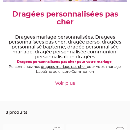
e
A
Dragées personnalisées pas
r
t
cher
i
c
l
e
L
Dragees mariage personnalisées, Dragees
u
m
personnalisees pas cher, dragée perso, dragées
i
personnalisé bapteme, dragée personnalisée
n
mariage, dragée personnalisée communion,
e
u
personnalisation dragées
x
Dragees personnalisees pas cher pour votre mariage
,
Personnalisez nos
dragees mariage pas cher
pour votre mariage,
B
a
baptême ou encore Communion
l
l
o
Voir plus
n
m
a
r
i
a
g
e
3 produits
&
H
é
l
i