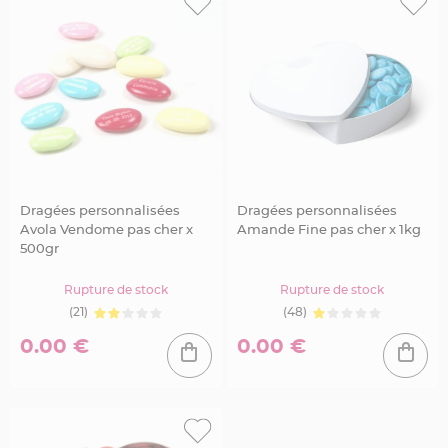
u
m
B
a
n
d
e
r
o
l
e
e
t
g
u
i
Dragées personnalisées
Dragées personnalisées
r
l
Avola Vendome pas cher x
Amande Fine pas cher x 1kg
a
500gr
n
d
e
m
Rupture de stock
Rupture de stock
a
r
(21)
(48)
i
a
0.00 €
0.00 €
g
e
H
o
u
s
s