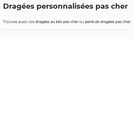
t
Dragées personnalisées pas cher
t
a
n
t
e
Trouvez aussi vos
dragées au kilo pas cher
ou
perle de dragées pas cher
.
N
o
e
u
d
h
o
u
s
s
e
d
e
c
h
a
i
s
e
d
e
M
a
r
i
a
g
e