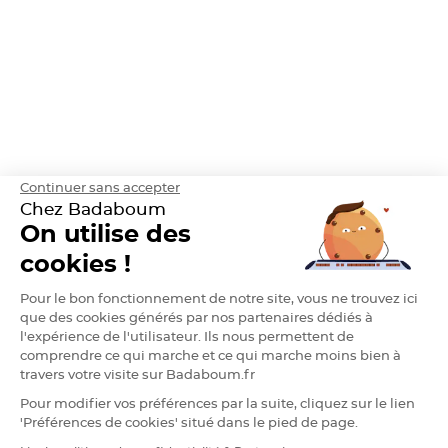
e
n
t
u
r
e
M
a
r
i
a
g
e
Continuer sans accepter
D
é
Chez Badaboum
c
On utilise des
o
r
cookies !
a
t
Pour le bon fonctionnement de notre site, vous ne trouvez ici
i
que des cookies générés par nos partenaires dédiés à
o
l'expérience de l'utilisateur. Ils nous permettent de
n
comprendre ce qui marche et ce qui marche moins bien à
t
travers votre visite sur Badaboum.fr
a
b
Pour modifier vos préférences par la suite, cliquez sur le lien
l
'Préférences de cookies' situé dans le pied de page.
e
m