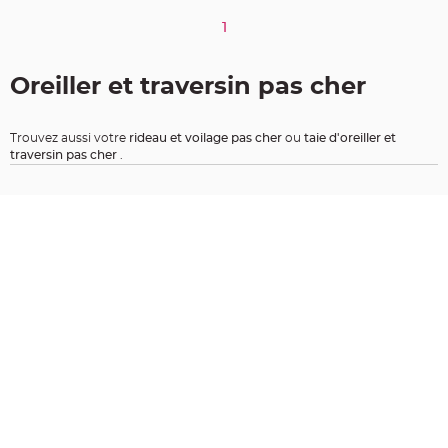
t
t
1
a
n
t
e
Oreiller et traversin pas cher
N
o
e
u
Trouvez aussi votre
rideau et voilage pas cher
ou
taie d'oreiller et
d
traversin pas cher
.
h
o
u
s
s
e
d
e
c
h
a
i
s
e
d
e
M
a
r
i
a
g
e