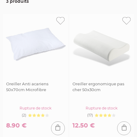
u
3 produits
m
B
a
n
d
e
r
o
l
e
e
t
g
u
i
r
l
a
n
d
e
Oreiller Anti acariens
Oreiller ergonomique pas
m
50x70cm Microfibre
cher 50x30cm
a
r
i
a
g
Rupture de stock
Rupture de stock
e
(2)
(17)
H
o
8.90 €
12.50 €
u
s
s