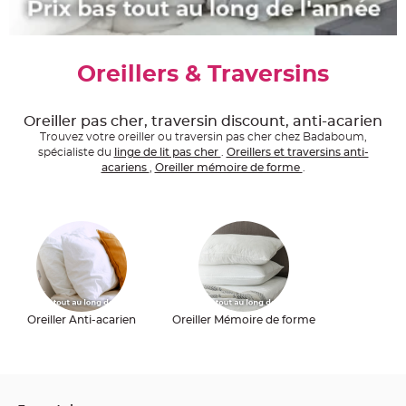
e
A
r
t
i
Oreillers & Traversins
c
l
e
L
u
Oreiller pas cher, traversin discount, anti-acarien
m
Trouvez votre oreiller ou traversin pas cher chez Badaboum,
i
n
spécialiste du
linge de lit pas cher
.
Oreillers et traversins anti-
e
acariens
,
Oreiller mémoire de forme
.
u
x
B
a
l
l
o
n
m
a
r
i
Oreiller Anti-acarien
Oreiller Mémoire de forme
a
g
e
&
H
é
l
i