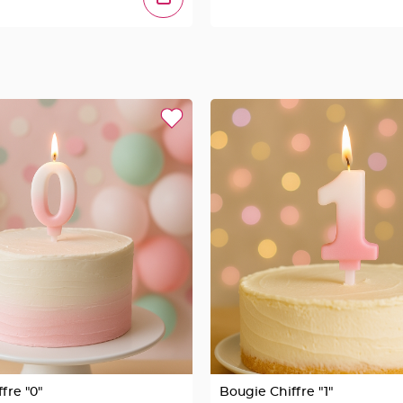
fre "0"
Bougie Chiffre "1"