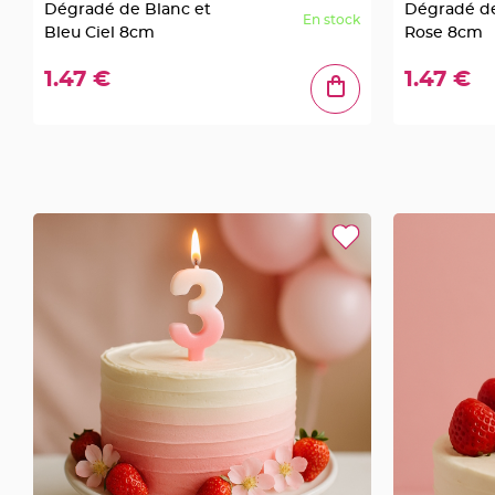
Dégradé de Blanc et
Dégradé de
à
En stock
Bleu Ciel 8cm
Rose 8cm
dragées
Contenant
1.47 €
1.47 €
Dragées
Plastique
Transparent
Contenant
à
dragées
en
tulle
Contenant
à
dragées
en
verre
Contenant
à
dragées