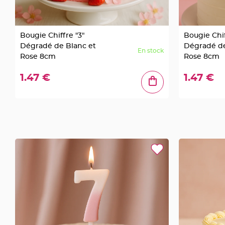
en
bois
Contenant
Bougie Chiffre "3"
Bougie Chif
en
Dégradé de Blanc et
Dégradé de
En stock
Rose 8cm
Rose 8cm
fer
forgé
1.47 €
1.47 €
et
métal
Etiquettes
à
dragées
Support
dragées
Mariage
-
Présentoir
Vêtements
à