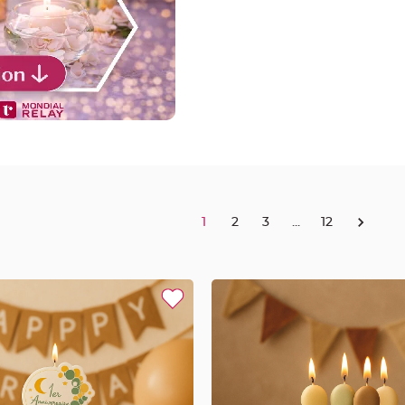
1
2
3
...
12