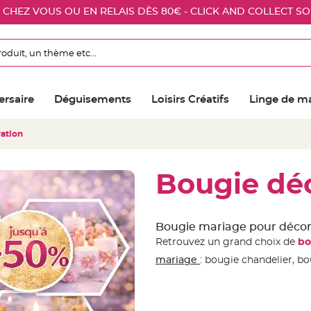
E CHEZ VOUS OU EN RELAIS DÈS 80€ - CLICK AND COLLECT S
ersaire
Déguisements
Loisirs Créatifs
Linge de m
ation
Bougie dé
Bougie mariage pour décora
Retrouvez un grand choix de
bo
mariage
: bougie chandelier, b