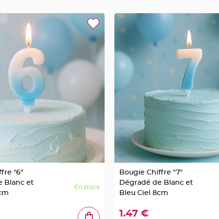
fre "6"
Bougie Chiffre "7"
 Blanc et
Dégradé de Blanc et
En stock
8cm
Bleu Ciel 8cm
1.47 €