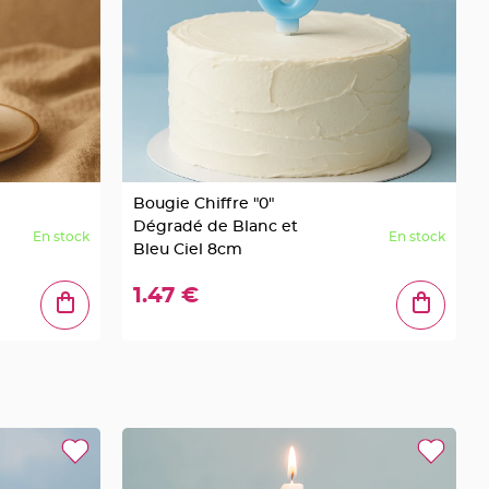
Bougie Chiffre "0"
Dégradé de Blanc et
En stock
En stock
Bleu Ciel 8cm
1.47 €