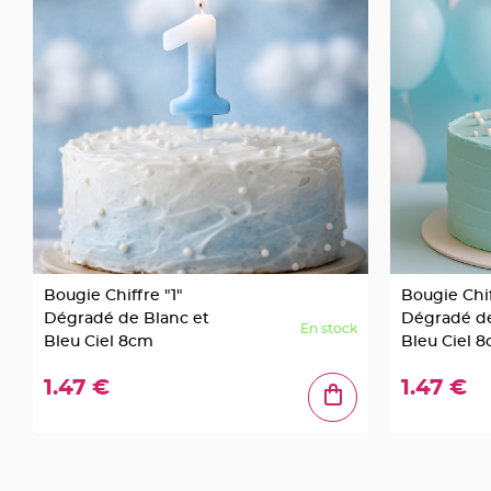
jetable
Chevalet
de
table
Mariage
Colombe,
Papillon,
Cage
oiseau
Confettis
et
Bougie Chiffre "1"
Bougie Chif
Pétale
Dégradé de Blanc et
Dégradé de
de
En stock
Bleu Ciel 8cm
Bleu Ciel 
rose
Déco
1.47 €
1.47 €
Ardoise
Déco
Naturelle
Mariage