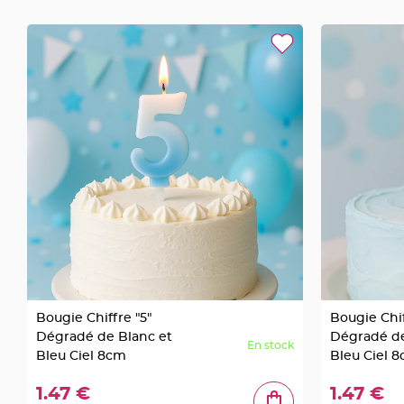
Deco
Paillette
et
Strass
Déco
Plume
Mariage
Fleurs
décoratives
Mariage
Marque
place
et
porte
Bougie Chiffre "5"
Bougie Chif
nom
Dégradé de Blanc et
Dégradé de
Menu,
En stock
Bleu Ciel 8cm
Bleu Ciel 
Carte
d'Invitation
1.47 €
1.47 €