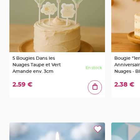
Mariage
Décoration
table
mariage
Bougeoirs
et
Photophores
Bougie
5 Bougies Dans les
Bougie "1er
décoration
Nuages Taupe et Vert
Anniversair
En stock
Centre
Amande env. 3cm
Nuages - Bl
de
Amande et
table
2.59 €
2.38 €
&
Vase
Mariage
Chemin
de
table
Mariage