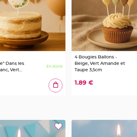
4 Bougies Ballons -
e" Dans les
Beige, Vert Amande et
En stock
anc, Vert
Taupe 3,5cm
 Or Ø8cm
1.89 €