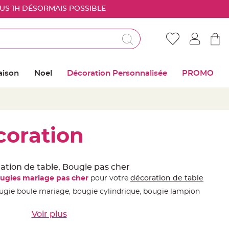
OUS 1H DÉSORMAIS POSSIBLE
Déjà client ?
Connectez vous pour retrouver vos coups de
aison
Noel
Décoration Personnalisée
PROMO
coeur
Me connecter
Mot de passe oublié ?
coration
Nouveau client ?
tion de table, Bougie pas cher
ugies mariage pas cher
pour votre
décoration de table
Créer mon compte
ougie boule mariage, bougie cylindrique, bougie lampion
Voir plus