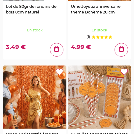
g
e
Lot de 80gr de rondins de
Urne Joyeux anniversaire
bois 8cm naturel
thème Bohème 20 cm
C
h
e
m
En stock
En stock
i
n
(1)
d
e
t
3.49 €
4.99 €
a
b
l
e
M
a
r
i
a
g
e
j
e
t
a
b
l
e
C
h
e
v
a