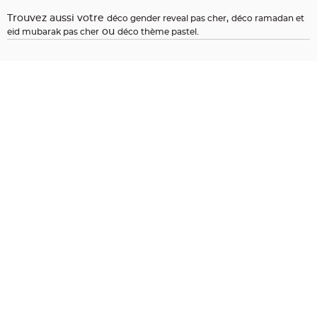
t
Trouvez aussi votre
,
déco gender reveal pas cher
déco ramadan et
i
ou
.
eid mubarak pas cher
déco thème pastel
o
n
b
a
p
t
e
m
e
C
o
n
t
e
n
a
n
t
à
d
r
a
g
é
e
s
b
a