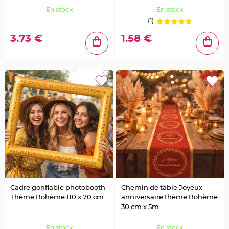
a
i
En stock
En stock
l
l
(1)
e
t
3.73 €
1.58 €
t
e
e
t
S
t
r
a
s
s
D
é
c
o
P
l
u
m
e
M
a
r
i
Cadre gonflable photobooth
Chemin de table Joyeux
a
g
Thème Bohème 110 x 70 cm
anniversaire thème Bohème
e
30 cm x 5m
F
l
En stock
En stock