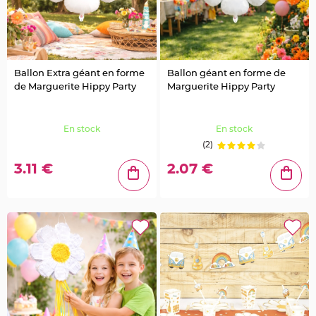
S
u
s
p
e
n
s
i
o
Ballon Extra géant en forme
Ballon géant en forme de
n
de Marguerite Hippy Party
Marguerite Hippy Party
b
o
u
l
e
En stock
En stock
p
a
(2)
p
i
e
3.11 €
2.07 €
r
T
a
p
i
s
d
e
s
a
l
l
e
e
t
T