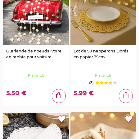
u
m
B
a
n
d
e
r
o
l
e
e
Guirlande de noeuds Ivoire
Lot de 50 napperons Dorés
t
g
en raphia pour voiture
en papier 35cm
u
i
r
l
a
En stock
En stock
n
d
(3)
e
m
5.50 €
5.99 €
a
r
i
a
g
e
H
o
u
s
s