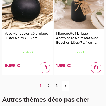
r
é
s
e
n
t
o
i
r
V
Vase Mariage en céramique
Mignonette Mariage
ê
t
Histor Noir 9 x 11.5 cm
Apothicaire Noire Mat avec
e
Bouchon Liège 7 x 4 cm -
m
e
30ml
n
t
En stock
En stock
s
à
D
r
9.99 €
1.99 €
a
g
é
e
s
D
1
2
3
é
c
o
Autres thèmes déco pas cher
r
a