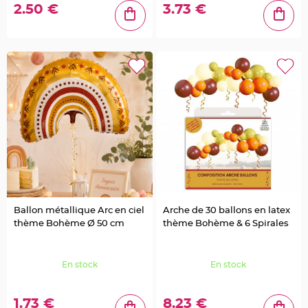
o
2.50 €
3.73 €
u
r
D
é
c
o
G
a
t
e
a
u
R
o
n
d
d
e
s
e
r
v
i
Ballon métallique Arc en ciel
Arche de 30 ballons en latex
e
thème Bohème Ø 50 cm
thème Bohème & 6 Spirales
t
t
e
t
a
En stock
En stock
b
l
e
d
e
1.73 €
8.23 €
m