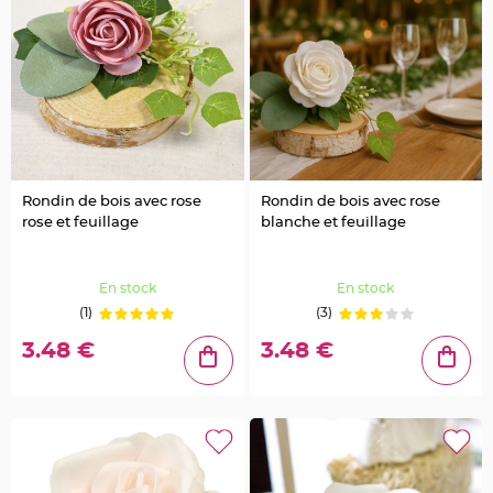
o
i
s
C
o
n
t
e
n
a
n
t
e
n
Rondin de bois avec rose
Rondin de bois avec rose
f
rose et feuillage
blanche et feuillage
e
r
f
o
r
En stock
En stock
g
é
(1)
(3)
e
t
m
3.48 €
3.48 €
é
t
a
l
E
t
i
q
u