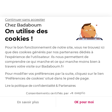
h
e
r
D
Continuer sans accepter
r
a
Chez Badaboum
g
é
On utilise des
e
A
cookies !
m
a
n
d
Pour le bon fonctionnement de notre site, vous ne trouvez ici
e
que des cookies générés par nos partenaires dédiés à
C
a
l'expérience de l'utilisateur. Ils nous permettent de
s
comprendre ce qui marche et ce qui marche moins bien à
t
i
travers votre visite sur Badaboum.fr
l
l
Pour modifier vos préférences par la suite, cliquez sur le lien
e
4
'Préférences de cookies' situé dans le pied de page.
0
%
Lire la politique de confidentialité & Partenaires
RGPD
D
Consentements certifiés par
r
a
FILTRER
TRIER
g
En savoir plus
OK pour moi
e
e
s
Plateforme de Gestion du Consentement : Personnalisez vos Options
Axeptio consent
A