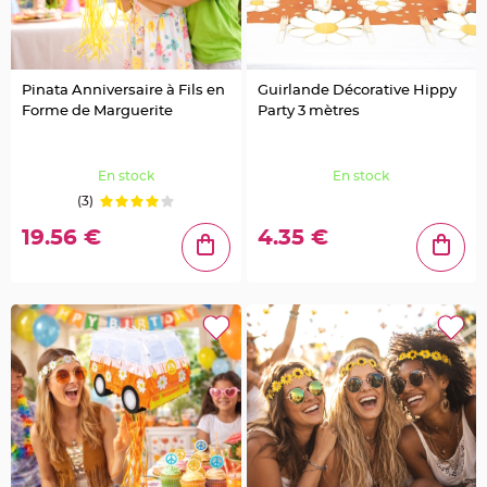
e
n
t
u
r
e
M
Pinata Anniversaire à Fils en
Guirlande Décorative Hippy
a
Forme de Marguerite
Party 3 mètres
r
i
a
g
e
En stock
En stock
(3)
D
é
19.56 €
4.35 €
c
o
r
a
t
i
o
n
t
a
b
l
e
m