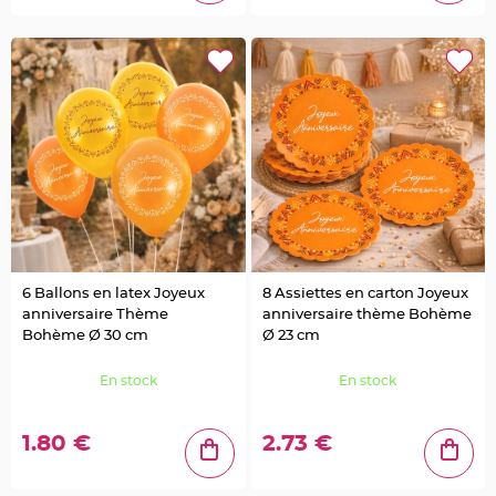
g
e
B
o
i
t
e
à
d
r
a
g
é
e
s
B
o
u
6 Ballons en latex Joyeux
8 Assiettes en carton Joyeux
r
anniversaire Thème
anniversaire thème Bohème
s
e
Bohème Ø 30 cm
Ø 23 cm
e
t
s
En stock
En stock
a
c
à
d
r
1.80 €
2.73 €
a
g
é
e