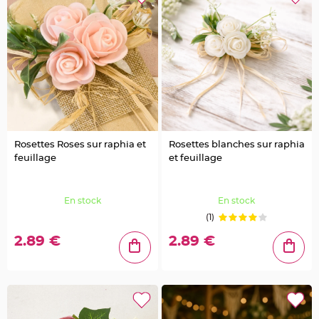
t
à
d
r
a
g
é
e
s
e
n
v
e
r
r
e
Rosettes Roses sur raphia et
Rosettes blanches sur raphia
C
feuillage
et feuillage
o
n
t
e
n
En stock
En stock
a
n
(1)
t
à
d
2.89 €
2.89 €
r
a
g
é
e
s
e
n
b