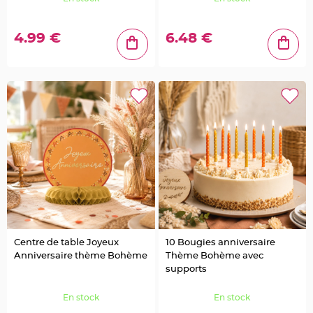
e
u
r
s
d
4.99 €
6.48 €
é
c
o
r
a
t
i
v
e
s
M
a
r
i
a
g
e
M
a
r
q
u
e
Centre de table Joyeux
10 Bougies anniversaire
p
Anniversaire thème Bohème
Thème Bohème avec
l
a
supports
c
e
e
En stock
En stock
t
p