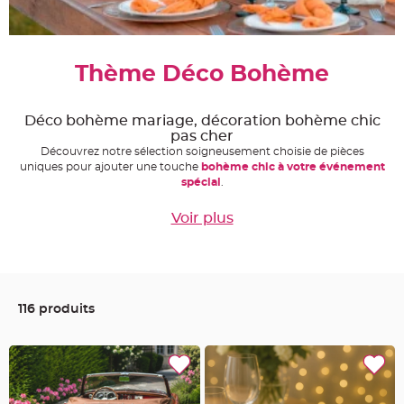
e
A
r
t
i
Thème Déco Bohème
c
l
e
L
u
Déco bohème mariage, décoration bohème chic
m
pas cher
i
n
Découvrez notre sélection soigneusement choisie de pièces
e
uniques pour ajouter une touche
bohème chic à votre événement
u
spécial
.
x
B
Voir plus
a
l
l
o
n
m
a
r
116 produits
i
a
g
e
&
H
é
l
i