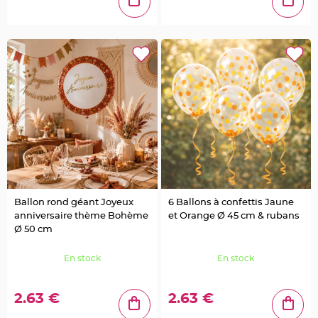
a
r
i
a
g
e
C
o
n
t
e
n
a
n
t
D
r
Ballon rond géant Joyeux
6 Ballons à confettis Jaune
a
anniversaire thème Bohème
et Orange Ø 45 cm & rubans
g
Ø 50 cm
é
e
s
En stock
En stock
M
a
r
2.63 €
2.63 €
i
a