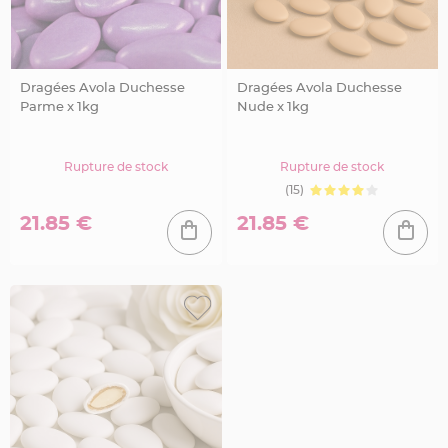
S
u
s
p
e
n
s
Dragées Avola Duchesse
Dragées Avola Duchesse
i
o
Parme x 1kg
Nude x 1kg
n
b
o
u
l
Rupture de stock
Rupture de stock
e
p
(15)
a
p
21.85 €
21.85 €
i
e
r
T
a
p
i
s
d
e
s
a
l
l
e
e
t
T