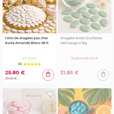
u
m
B
a
n
d
e
r
o
l
e
1 Kilo de dragées pas cher
Dragées Avola Duchesse
e
t
Avola Amande Blanc 28 %
Vert sauge x 1kg
g
u
i
r
l
En stock
Rupture de stock
a
n
(5)
d
e
25.80 €
21.85 €
m
a
39.00 €
r
i
a
g
e
H
o
u
s
s