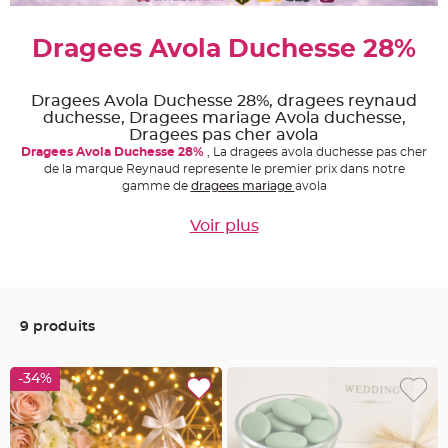
e
A
Dragees Avola Duchesse 28%
r
t
i
c
l
Dragees Avola Duchesse 28%, dragees reynaud
e
duchesse, Dragees mariage Avola duchesse,
L
u
Dragees pas cher avola
m
Dragees Avola Duchesse 28%
, La dragees avola duchesse pas cher
i
n
de la marque Reynaud represente le premier prix dans notre
e
gamme de
dragees mariage
avola
u
x
Voir plus
B
a
l
l
o
n
m
a
9 produits
r
i
a
g
-34%
e
&
H
é
l
i