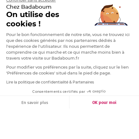
Continuer sans accepter
g
Chez Badaboum
e
On utilise des
C
h
cookies !
e
m
i
Pour le bon fonctionnement de notre site, vous ne trouvez ici
n
d
que des cookies générés par nos partenaires dédiés à
e
t
l'expérience de l'utilisateur. Ils nous permettent de
a
comprendre ce qui marche et ce qui marche moins bien à
b
l
travers votre visite sur Badaboum.fr
e
M
Pour modifier vos préférences par la suite, cliquez sur le lien
a
r
'Préférences de cookies' situé dans le pied de page.
i
a
Lire la politique de confidentialité & Partenaires
RGPD
g
e
j
Consentements certifiés par
e
t
FILTRER
TRIER
En savoir plus
OK pour moi
a
b
l
Plateforme de Gestion du Consentement : Personnalisez vos Options
Axeptio consent
e
Notre plateforme vous permet d'adapter et de gérer vos paramètres de conf
C
h
e
v
a