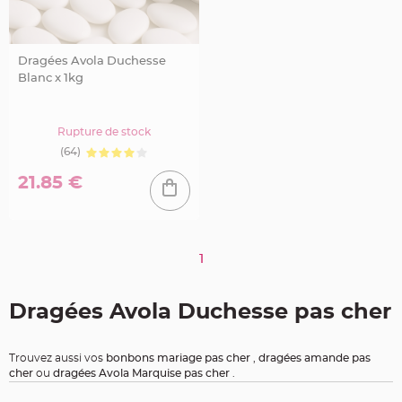
e
n
t
u
r
Dragées Avola Duchesse
e
M
Blanc x 1kg
a
r
i
a
g
Rupture de stock
e
(64)
D
21.85 €
é
c
o
r
a
1
t
i
o
Dragées Avola Duchesse pas cher
n
t
a
b
Trouvez aussi vos
bonbons mariage pas cher
,
dragées amande pas
l
cher
ou
dragées Avola Marquise pas cher
.
e
m