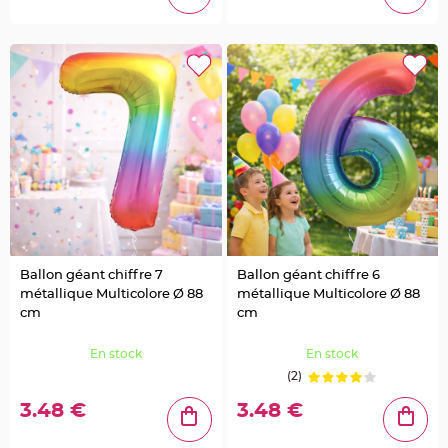
n
t
C
o
n
t
e
n
a
n
t
à
d
r
a
g
é
e
s
e
n
t
Ballon géant chiffre 7
Ballon géant chiffre 6
u
métallique Multicolore Ø 88
métallique Multicolore Ø 88
l
l
cm
cm
e
C
En stock
En stock
o
n
(2)
t
e
3.48 €
3.48 €
n
a
n