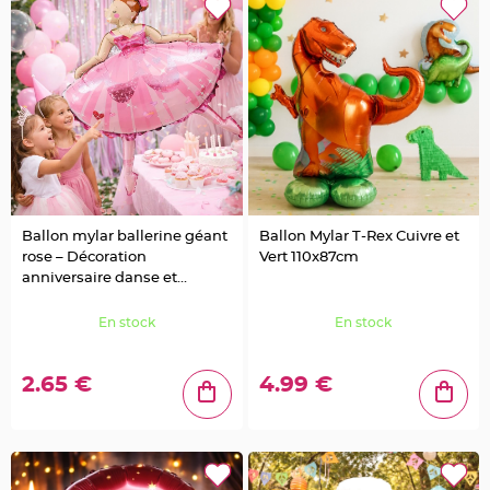
u
m
B
a
n
d
e
r
o
l
e
e
t
g
u
i
r
Ballon mylar ballerine géant
Ballon Mylar T-Rex Cuivre et
l
rose – Décoration
Vert 110x87cm
a
n
anniversaire danse et
d
princesse
e
m
En stock
En stock
a
r
i
a
g
2.65 €
4.99 €
e
H
o
u
s
s