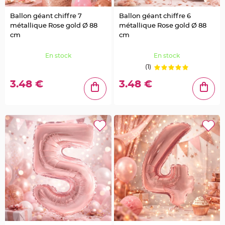
a
g
e
Ballon géant chiffre 7
Ballon géant chiffre 6
o
i
métallique Rose gold Ø 88
métallique Rose gold Ø 88
s
cm
cm
e
a
u
En stock
En stock
C
(1)
o
n
3.48 €
3.48 €
f
e
t
t
i
s
e
t
P
é
t
a
l
e
d
e
r
o
s
e
D
é