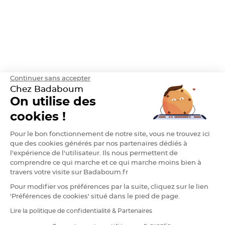
h
e
r
D
r
a
g
é
e
A
m
Continuer sans accepter
a
n
Chez Badaboum
d
On utilise des
e
C
a
cookies !
s
t
i
Pour le bon fonctionnement de notre site, vous ne trouvez ici
l
l
que des cookies générés par nos partenaires dédiés à
e
l'expérience de l'utilisateur. Ils nous permettent de
4
0
comprendre ce qui marche et ce qui marche moins bien à
%
travers votre visite sur Badaboum.fr
D
Pour modifier vos préférences par la suite, cliquez sur le lien
r
a
'Préférences de cookies' situé dans le pied de page.
g
e
Lire la politique de confidentialité & Partenaires
e
RGPD
s
A