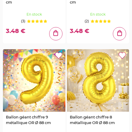
e
cm
cm
u
r
s
d
En stock
En stock
é
(3)
(2)
c
o
r
3.48 €
3.48 €
a
t
i
v
e
s
M
a
r
i
a
g
e
M
a
r
q
u
e
p
l
a
c
Ballon géant chiffre 9
Ballon géant chiffre 8
e
métallique OR Ø 88 cm
métallique OR Ø 88 cm
e
t
p