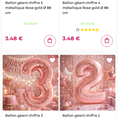
c
Ballon géant chiffre 5
Ballon géant chiffre 4
o
A
métallique Rose gold Ø 88
métallique Rose gold Ø 88
r
d
cm
cm
o
i
s
En stock
En stock
e
(1)
D
é
3.48 €
3.48 €
c
o
N
a
t
u
r
e
l
l
e
M
a
r
i
a
g
e
D
e
c
o
P
Ballon géant chiffre 3
Ballon géant chiffre 2