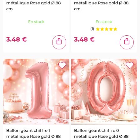
a
métallique Rose gold Ø 88
métallique Rose gold Ø 88
i
l
cm
cm
l
e
t
En stock
En stock
t
e
(1)
e
t
S
3.48 €
3.48 €
t
r
a
s
s
D
é
c
o
P
l
u
m
e
M
a
r
i
a
g
e
Ballon géant chiffre 1
Ballon géant chiffre 0
F
l
métallique Rose gold Ø 88
métallique Rose gold Ø 88