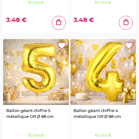
o
En stock
En stock
u
r
D
é
3.48 €
3.48 €
c
o
G
a
t
e
a
u
R
o
n
d
d
e
s
e
r
v
i
e
t
t
e
Ballon géant chiffre 5
Ballon géant chiffre 4
t
a
métallique OR Ø 88 cm
métallique OR Ø 88 cm
b
l
e
d
e
En stock
En stock
m