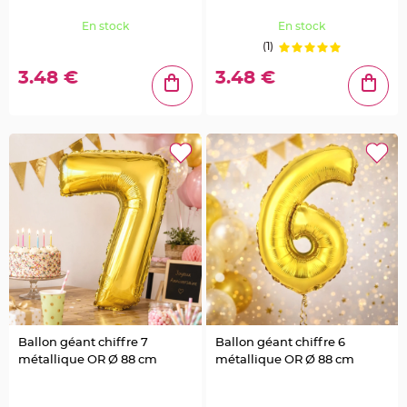
o
r
En stock
En stock
t
e
(1)
n
o
m
3.48 €
3.48 €
M
e
n
u
,
C
a
r
t
e
d
'
I
n
v
i
t
a
t
i
o
n
Ballon géant chiffre 7
Ballon géant chiffre 6
P
métallique OR Ø 88 cm
métallique OR Ø 88 cm
i
c
s
p