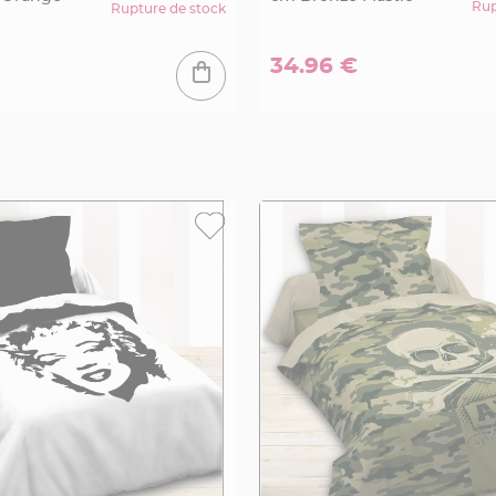
Rup
Rupture de stock
34.96 €