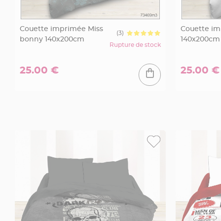
à
dragées
Couette imprimée Miss
Couette im
Contenant
(3)
bonny 140x200cm
140x200cm
Dragées
Rupture de stock
Plastique
Transparent
25.00 €
25.00 €
Contenant
à
dragées
en
tulle
Contenant
à
dragées
en
verre
Contenant
à
dragées