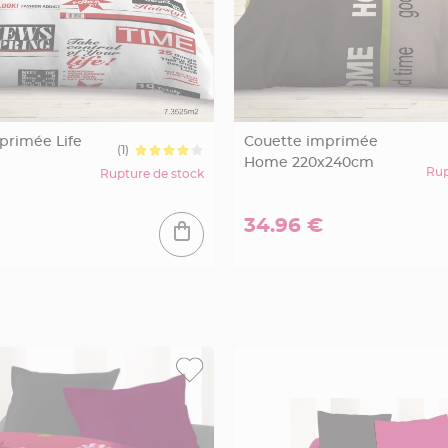
primée Life
Couette imprimée
(1)
Home 220x240cm
Rup
Rupture de stock
34.96 €