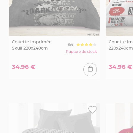
en
bois
Contenant
en
fer
forgé
Couette imprimée
Couette im
(56)
Skull 220x240cm
220x240cm
et
Rupture de stock
métal
Etiquettes
34.96 €
34.96 €
à
dragées
Support
dragées
Mariage
-
Présentoir
Vêtements
à