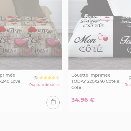
mprimée
Couette imprimée
(6)
(
X240 Love
TODAY 220X240 Cote a
Rupture de stock
Rup
Cote
34.96 €