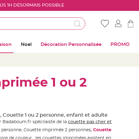
OUS 1H DÉSORMAIS POSSIBLE
Déjà client ?
Connectez vous pour retrouver vos coups de
aison
Noel
Décoration Personnalisée
PROMO
coeur
Me connecter
Mot de passe oublié ?
primée 1 ou 2
Nouveau client ?
Créer mon compte
 Couette 1 ou 2 personne, enfant et adulte
 Badaboum.fr spécilaiste de la
couette pas cher et
1 personne, Couette imprimée 2 personnes,
Couette
lore de couleur , les couettes imprimées existent en