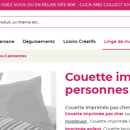
E CHEZ VOUS OU EN RELAIS DÈS 80€ - CLICK AND COLLECT S
ersaire
Déguisements
Loisirs Créatifs
Linge de m
ou 2 personnes
Couette im
personnes
Couette imprimée pas cher,
Couette imprimée pas cher
sur
moelleuse
. Couette imprimée 
imprimée enfant
, Couette bico