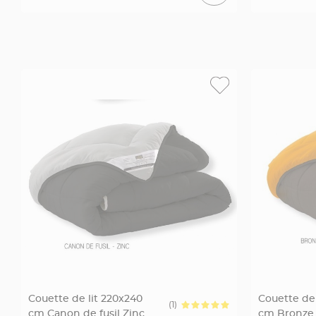
Deco
Paillette
et
Strass
Déco
Plume
Mariage
Fleurs
décoratives
Mariage
Marque
place
et
porte
nom
Menu,
Carte
Couette de lit 220x240
Couette de 
d'Invitation
(1)
cm Canon de fusil Zinc
cm Bronze