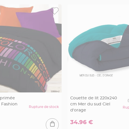
mprimée
Couette de lit 220x240
(
 Fashion
cm Mer du sud Ciel
Rupture de stock
Rup
d'orage
34.96 €