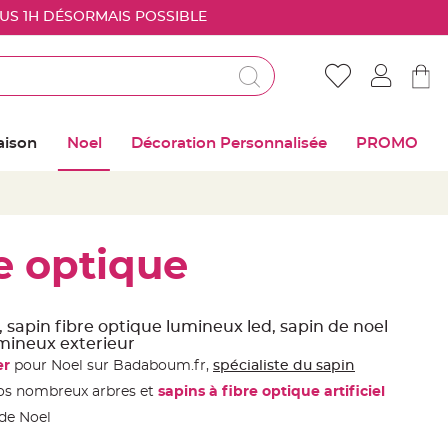
OUS 1H DÉSORMAIS POSSIBLE
Déjà client ?
Connectez vous pour retrouver vos coups de
aison
Noel
Décoration Personnalisée
PROMO
coeur
Me connecter
Mot de passe oublié ?
e optique
Nouveau client ?
, sapin fibre optique lumineux led, sapin de noel
umineux exterieur
Créer mon compte
er
pour Noel sur Badaboum.fr,
spécialiste du sapin
nos nombreux arbres et
sapins à fibre optique artificiel
 de Noel