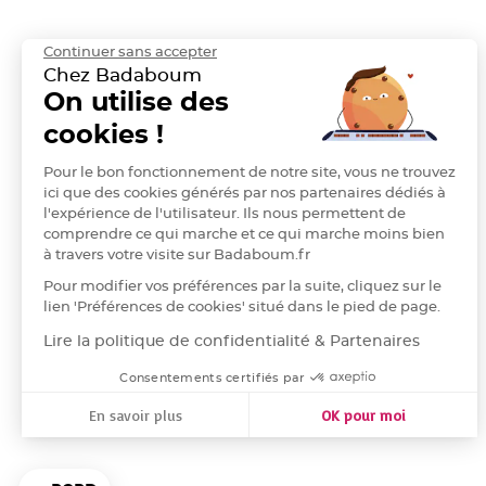
Deco
Paillette
Continuer sans accepter
et
Chez Badaboum
On utilise des
Strass
Déco
cookies !
Plume
Pour le bon fonctionnement de notre site, vous ne trouvez
Mariage
ici que des cookies générés par nos partenaires dédiés à
Fleurs
l'expérience de l'utilisateur. Ils nous permettent de
décoratives
comprendre ce qui marche et ce qui marche moins bien
Mariage
à travers votre visite sur Badaboum.fr
Marque
Pour modifier vos préférences par la suite, cliquez sur le
place
lien 'Préférences de cookies' situé dans le pied de page.
et
Lire la politique de confidentialité & Partenaires
porte
Consentements certifiés par
nom
Menu,
En savoir plus
OK pour moi
Carte
Axeptio consent
Plateforme de Gestion du Consentement : Personnalisez vos
d'Invitation
Notre plateforme vous permet d'adapter et de gérer vos para