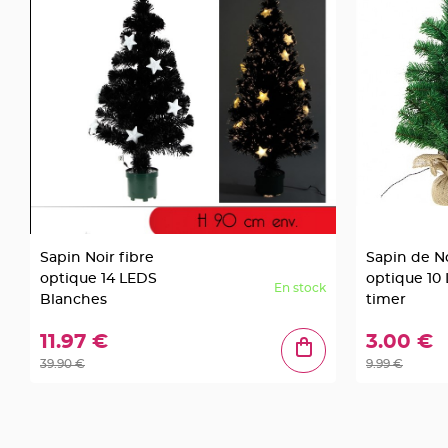
Mariage
Décoration
table
mariage
Bougeoirs
et
Photophores
Bougie
décoration
Centre
de
Sapin Noir fibre
Sapin de N
table
optique 14 LEDS
optique 10
En stock
&
Blanches
timer
Vase
11.97 €
3.00 €
Mariage
Chemin
39.90 €
9.99 €
de
table
Mariage