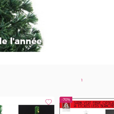
1
-70%