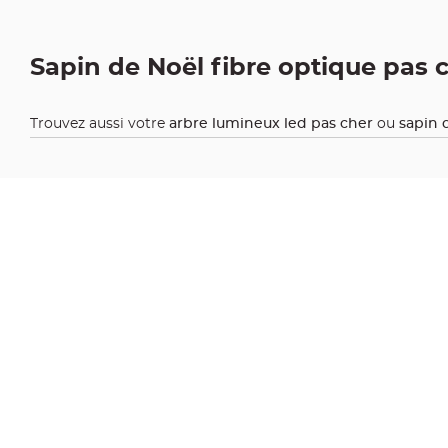
jetable
Chevalet
de
Sapin de Noël fibre optique pas 
table
Mariage
Trouvez aussi votre
arbre lumineux led pas cher
ou
sapin d
Colombe,
Papillon,
Cage
oiseau
Confettis
et
Pétale
de
rose
Déco
Ardoise
Déco
Naturelle
Mariage