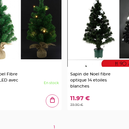
oel Fibre
Sapin de Noel fibre
 LED avec
optique 14 etoiles
En stock
blanches
11.97 €
39.90 €
1