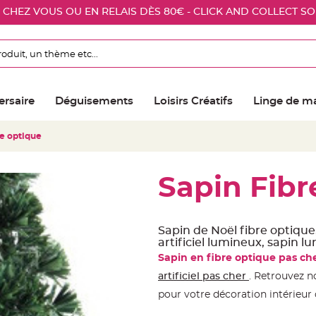
E CHEZ VOUS OU EN RELAIS DÈS 80€ - CLICK AND COLLECT S
ersaire
Déguisements
Loisirs Créatifs
Linge de m
re optique
Sapin Fibr
Sapin de Noël fibre optique
artificiel lumineux, sapin l
Sapin en fibre optique pas ch
artificiel pas cher
. Retrouvez 
pour votre décoration intérieur