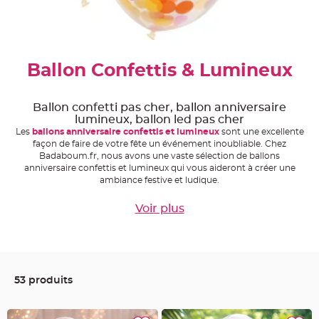
e
A
r
t
i
c
Ballon Confettis & Lumineux
l
e
L
u
m
Ballon confetti pas cher, ballon anniversaire
i
lumineux, ballon led pas cher
n
e
Les
ballons anniversaire confettis et lumineux
sont une excellente
u
façon de faire de votre fête un événement inoubliable. Chez
x
Badaboum.fr, nous avons une vaste sélection de ballons
B
anniversaire confettis et lumineux qui vous aideront à créer une
a
ambiance festive et ludique.
l
l
o
Voir plus
n
m
a
r
i
a
g
e
&
53 produits
H
é
l
i