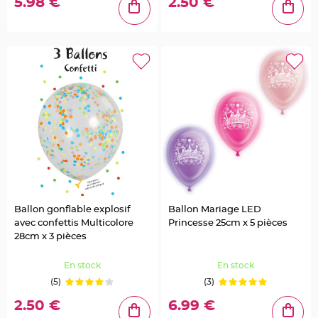
5.98 €
2.50 €
s
C
o
n
t
e
n
a
n
t
D
r
a
g
é
e
s
P
l
a
s
t
i
Ballon gonflable explosif
Ballon Mariage LED
q
avec confettis Multicolore
Princesse 25cm x 5 pièces
u
e
28cm x 3 pièces
T
r
a
En stock
En stock
n
s
(5)
(3)
p
a
r
2.50 €
6.99 €
e