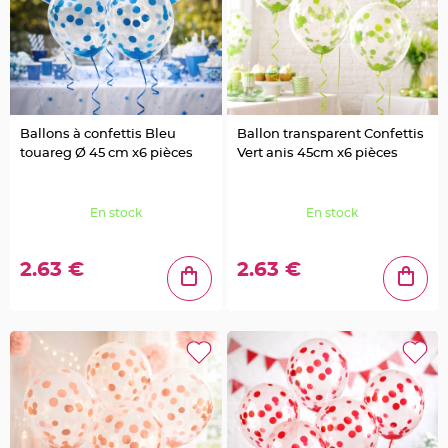
e
n
t
u
r
e
M
a
r
i
a
Ballons à confettis Bleu
Ballon transparent Confettis
g
touareg Ø 45 cm x6 pièces
Vert anis 45cm x6 pièces
e
D
é
En stock
En stock
c
o
r
2.63 €
2.63 €
a
t
i
o
n
t
a
b
l
e
m