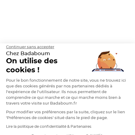
h
e
r
D
r
a
g
é
e
A
m
Continuer sans accepter
a
n
Chez Badaboum
d
On utilise des
e
C
a
cookies !
s
t
i
Pour le bon fonctionnement de notre site, vous ne trouvez ici
l
l
que des cookies générés par nos partenaires dédiés à
e
l'expérience de l'utilisateur. Ils nous permettent de
4
0
comprendre ce qui marche et ce qui marche moins bien à
%
travers votre visite sur Badaboum.fr
D
Pour modifier vos préférences par la suite, cliquez sur le lien
r
a
'Préférences de cookies' situé dans le pied de page.
g
e
Lire la politique de confidentialité & Partenaires
e
RGPD
s
A