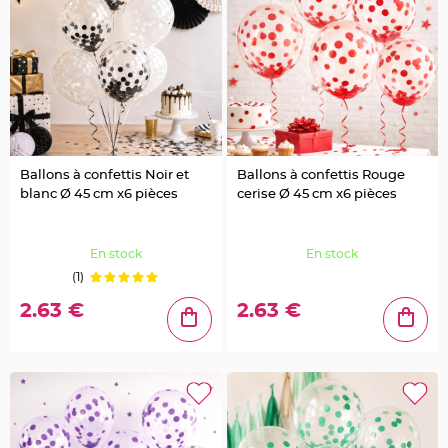
t
t
a
n
t
e
N
o
e
u
d
h
o
Ballons à confettis Noir et
Ballons à confettis Rouge
u
blanc Ø 45 cm x6 pièces
cerise Ø 45 cm x6 pièces
s
s
e
d
e
En stock
En stock
c
h
(1)
a
i
s
2.63 €
2.63 €
e
d
e
M
a
r
i
a
g
e