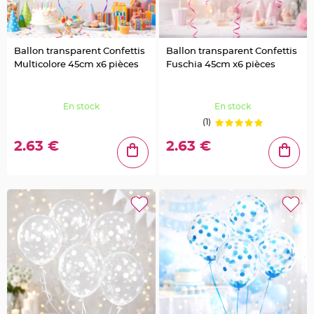
g
e
C
h
Ballon transparent Confettis
Ballon transparent Confettis
e
m
Multicolore 45cm x6 pièces
Fuschia 45cm x6 pièces
i
n
d
e
t
En stock
En stock
a
b
(1)
l
e
2.63 €
2.63 €
M
a
r
i
a
g
e
j
e
t
a
b
l
e
C
h
e
v
a