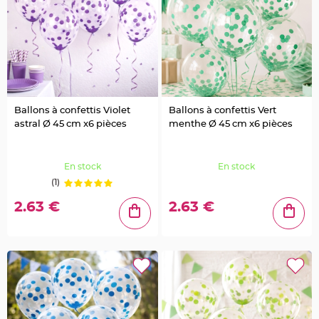
S
u
s
p
e
n
s
i
o
n
b
o
u
Ballons à confettis Violet
Ballons à confettis Vert
l
astral Ø 45 cm x6 pièces
menthe Ø 45 cm x6 pièces
e
p
a
p
i
En stock
En stock
e
r
(1)
T
2.63 €
2.63 €
a
p
i
s
d
e
s
a
l
l
e
e
t
T