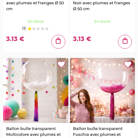
a
avec plumes et franges Ø 50
Noir avec plumes et franges
i
l
cm
Ø 50 cm
l
e
t
En stock
En stock
t
e
(1)
e
t
S
3.13 €
3.13 €
t
r
a
s
s
D
é
c
o
P
l
u
m
e
M
a
r
i
a
g
e
Ballon bulle transparent
Ballon bulle transparent
F
l
Multicolore avec plumes et
Fuschia avec plumes et