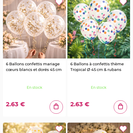
u
m
B
a
n
d
e
r
o
l
e
e
t
g
u
i
r
6 Ballons confettis mariage
6 Ballons à confettis thème
l
cœurs blancs et dorés 45 cm
Tropical Ø 45 cm & rubans
a
n
d
e
m
En stock
En stock
a
r
i
a
g
2.63 €
2.63 €
e
H
o
u
s
s