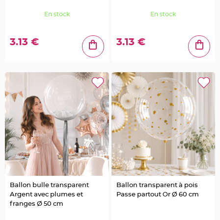
o
r
En stock
En stock
t
e
n
o
m
3.13 €
3.13 €
M
e
n
u
,
C
a
r
t
e
d
'
I
n
v
i
t
a
t
i
o
n
Ballon bulle transparent
Ballon transparent à pois
P
Argent avec plumes et
Passe partout Or Ø 60 cm
i
franges Ø 50 cm
c
s
p