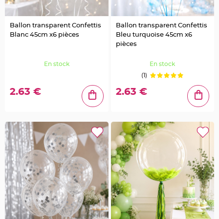
l
e
t
d
Ballon transparent Confettis
Ballon transparent Confettis
e
t
Blanc 45cm x6 pièces
Bleu turquoise 45cm x6
a
pièces
b
l
e
M
En stock
En stock
a
r
(1)
i
a
2.63 €
2.63 €
g
e
C
o
l
o
m
b
e
,
P
a
p
i
l
l
o
n
,
C