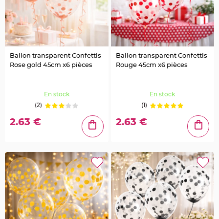
a
r
i
a
g
e
Ballon transparent Confettis
Ballon transparent Confettis
Rose gold 45cm x6 pièces
Rouge 45cm x6 pièces
B
o
u
g
e
En stock
En stock
o
i
(2)
(1)
r
s
e
2.63 €
2.63 €
t
P
h
o
t
o
p
h
o
r
e
s
B
o
u