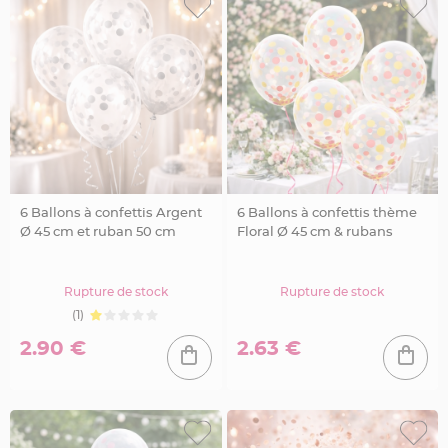
e
t
t
e
s
à
d
r
a
g
é
e
s
S
u
p
6 Ballons à confettis Argent
6 Ballons à confettis thème
p
o
Ø 45 cm et ruban 50 cm
Floral Ø 45 cm & rubans
r
t
d
r
a
Rupture de stock
Rupture de stock
g
é
(1)
e
s
2.90 €
2.63 €
M
a
r
i
a
g
e
-
P