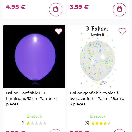
g
4.95 €
3.59 €
e
B
o
i
t
e
à
d
r
a
g
é
e
s
B
o
u
r
s
e
e
Ballon Gonflable LED
Ballon gonflable explosif
t
Lumineux 30 cm Parme x4
avec confettis Pastel 28cm x
s
a
pièces
3 pièces
c
à
d
En stock
En stock
r
a
(1)
(4)
g
é
e