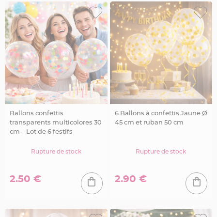
o
i
s
C
o
n
t
e
n
a
n
t
e
n
f
e
r
f
Ballons confettis
6 Ballons à confettis Jaune Ø
o
r
transparents multicolores 30
45 cm et ruban 50 cm
g
cm – Lot de 6 festifs
é
e
t
m
Rupture de stock
Rupture de stock
é
t
a
l
2.50 €
2.90 €
E
t
i
q
u