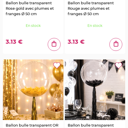
c
Ballon bulle transparent
Ballon bulle transparent
o
A
Rose gold avec plumes et
Rouge avec plumes et
r
d
franges Ø 50 cm
franges Ø 50 cm
o
i
s
En stock
En stock
e
D
é
3.13 €
3.13 €
c
o
N
a
t
u
r
e
l
l
e
M
a
r
i
a
g
e
D
e
c
o
P
Ballon bulle transparent OR
Ballon bulle transparent