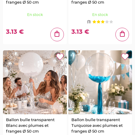
e
franges Ø 50 cm
franges Ø 50 cm
u
r
s
d
En stock
En stock
é
(1)
c
o
r
3.13 €
3.13 €
a
t
i
v
e
s
M
a
r
i
a
g
e
M
a
r
q
u
e
p
l
a
c
Ballon bulle transparent
Ballon bulle transparent
e
Blanc avec plumes et
Turquoise avec plumes et
e
t
franges Ø 50 cm
franges Ø 50 cm
p