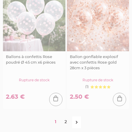
r
é
s
e
n
t
o
i
r
V
ê
t
e
m
Ballons à confettis Rose
Ballon gonflable explosif
e
n
poudré Ø 45 cm x6 pièces
avec confettis Rose gold
t
28cm x 3 pièces
s
à
D
r
Rupture de stock
Rupture de stock
a
g
(1)
é
e
2.63 €
2.50 €
s
D
é
c
o
1
2
r
a