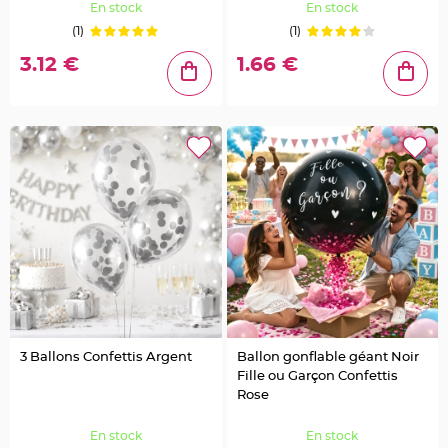
o
En stock
En stock
u
r
(1)
(1)
D
é
3.12 €
1.66 €
c
o
G
a
t
e
a
u
R
o
n
d
d
e
s
e
r
v
i
e
t
t
e
3 Ballons Confettis Argent
Ballon gonflable géant Noir
t
a
Fille ou Garçon Confettis
b
Rose
l
e
d
e
En stock
En stock
m