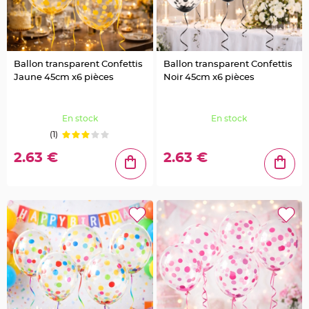
g
i
e
d
é
c
o
r
Ballon transparent Confettis
Ballon transparent Confettis
a
Jaune 45cm x6 pièces
Noir 45cm x6 pièces
t
i
o
n
En stock
En stock
C
e
(1)
n
t
2.63 €
2.63 €
r
e
d
e
t
a
b
l
e
&
V
a
s
e
M
a
r
i
a