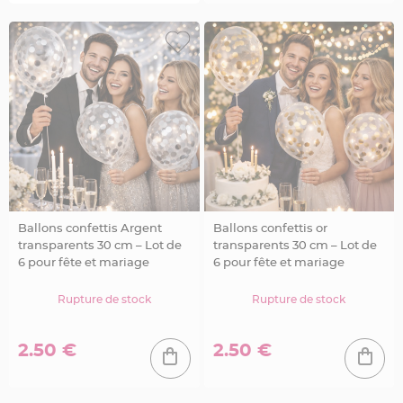
t
à
d
r
a
g
é
e
s
e
n
v
e
r
r
e
C
o
n
t
Ballons confettis Argent
Ballons confettis or
e
n
transparents 30 cm – Lot de
transparents 30 cm – Lot de
a
6 pour fête et mariage
6 pour fête et mariage
n
t
à
d
Rupture de stock
Rupture de stock
r
a
g
é
2.50 €
2.50 €
e
s
e
n
b