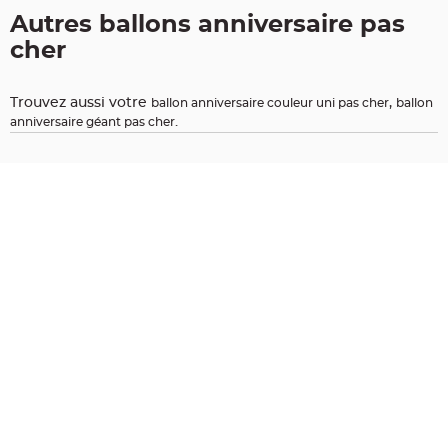
t
Autres ballons anniversaire pas
i
cher
o
n
b
a
Trouvez aussi votre
,
ballon anniversaire couleur uni pas cher
ballon
p
.
anniversaire géant pas cher
t
e
m
e
C
o
n
t
e
n
a
n
t
à
d
r
a
g
é
e
s
b
a