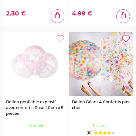
a
r
i
2.30 €
4.99 €
a
g
e
C
o
n
t
e
n
a
n
t
D
r
a
g
é
Ballon gonflable explosif
Ballon Géant A Confettis pas
e
avec confettis Rose 40cm x 5
cher
s
pièces
M
a
r
En stock
En stock
i
(10)
a