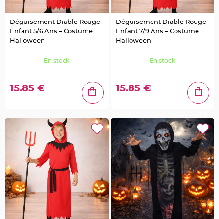
l
e
t
d
Déguisement Diable Rouge
Déguisement Diable Rouge
e
Enfant 5/6 Ans – Costume
Enfant 7/9 Ans – Costume
t
a
Halloween
Halloween
b
l
e
En stock
En stock
M
a
r
i
a
15.85 €
15.85 €
g
e
C
o
l
o
m
b
e
,
P
a
p
i
l
l
o
n
,
C