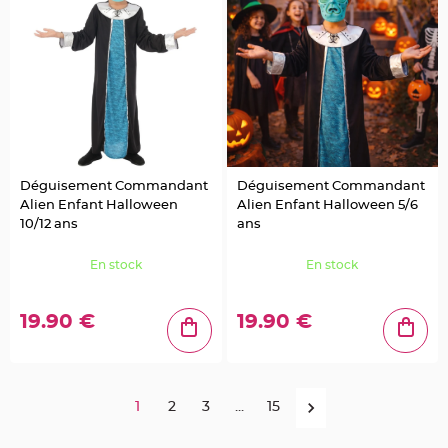
r
é
s
e
n
t
o
i
r
V
ê
t
e
m
Déguisement Commandant
Déguisement Commandant
e
Alien Enfant Halloween
Alien Enfant Halloween 5/6
n
t
10/12 ans
ans
s
à
D
En stock
En stock
r
a
g
é
e
19.90 €
19.90 €
s
D
é
c
1
2
3
...
15
o
r
a