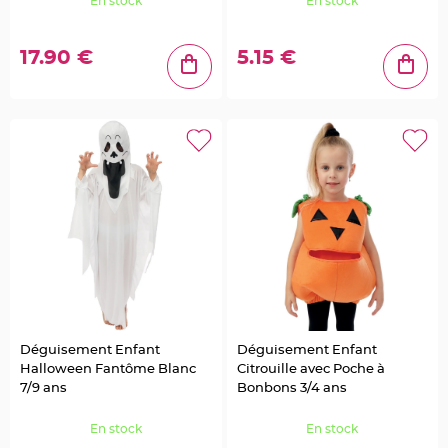
En stock
En stock
o
u
r
D
é
17.90 €
5.15 €
c
o
G
a
t
e
a
u
R
o
n
d
d
e
s
e
r
v
i
e
t
t
e
Déguisement Enfant
Déguisement Enfant
t
Halloween Fantôme Blanc
Citrouille avec Poche à
a
b
7/9 ans
Bonbons 3/4 ans
l
e
d
En stock
En stock
e
m