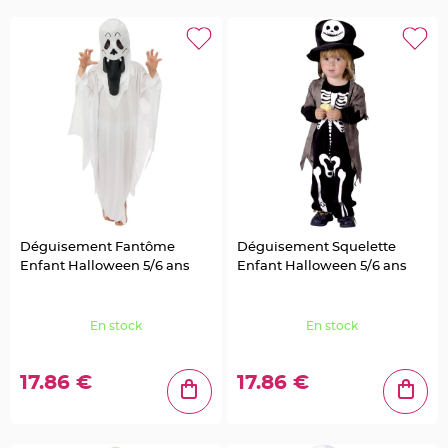
t
à
d
r
a
g
é
e
s
e
n
v
e
r
r
e
C
o
n
Déguisement Fantôme
Déguisement Squelette
t
e
Enfant Halloween 5/6 ans
Enfant Halloween 5/6 ans
n
a
n
t
à
En stock
En stock
d
r
a
g
17.86 €
17.86 €
é
e
s
e
n
b