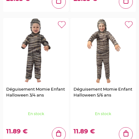
s
C
o
n
t
e
n
a
n
t
D
r
a
g
é
e
s
P
l
a
s
t
Déguisement Momie Enfant
Déguisement Momie Enfant
i
q
Halloween 3/4 ans
Halloween 5/6 ans
u
e
T
r
a
En stock
En stock
n
s
p
a
11.89 €
11.89 €
r
e