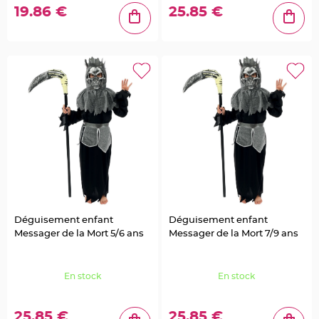
g
19.86 €
25.85 €
e
B
o
i
t
e
à
d
r
a
g
é
e
s
B
o
u
r
s
e
Déguisement enfant
Déguisement enfant
e
t
Messager de la Mort 5/6 ans
Messager de la Mort 7/9 ans
s
a
c
à
d
En stock
En stock
r
a
g
é
25.85 €
25.85 €
e