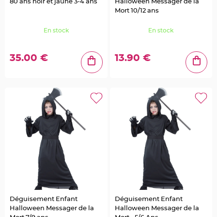
a
80 ans noir et jaune 3-4 ans
Halloween Messager de la
i
Mort 10/12 ans
l
l
e
t
En stock
En stock
t
e
e
t
35.00 €
13.90 €
S
t
r
a
s
s
D
é
c
o
P
l
u
m
e
M
a
r
i
a
g
e
Déguisement Enfant
Déguisement Enfant
F
Halloween Messager de la
Halloween Messager de la
l