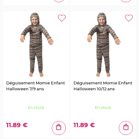
n
t
C
o
n
t
e
n
a
n
t
à
d
r
a
g
é
e
s
e
n
Déguisement Momie Enfant
Déguisement Momie Enfant
t
u
Halloween 7/9 ans
Halloween 10/12 ans
l
l
e
En stock
En stock
C
o
n
t
11.89 €
11.89 €
e
n
a
n