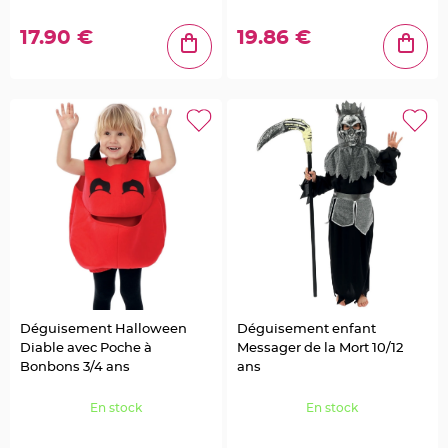
a
r
i
17.90 €
19.86 €
a
g
e
C
o
n
t
e
n
a
n
t
D
r
a
g
é
Déguisement Halloween
Déguisement enfant
e
Diable avec Poche à
Messager de la Mort 10/12
s
Bonbons 3/4 ans
ans
M
a
En stock
En stock
r
i
a