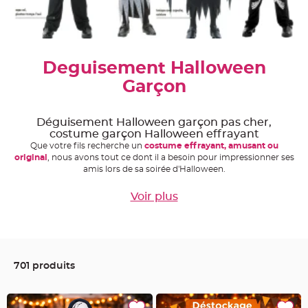
e
A
r
t
i
c
Deguisement Halloween
l
e
L
Garçon
u
m
i
n
Déguisement Halloween garçon pas cher,
e
u
costume garçon Halloween effrayant
x
Que votre fils recherche un
costume effrayant, amusant ou
original
, nous avons tout ce dont il a besoin pour impressionner ses
B
amis lors de sa soirée d'Halloween.
a
l
l
o
Voir plus
n
m
a
r
i
a
g
e
701 produits
&
H
é
l
i