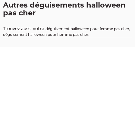
Autres déguisements halloween
t
i
pas cher
o
n
b
Trouvez aussi votre
,
déguisement halloween pour femme pas cher
a
.
déguisement halloween pour homme pas cher
p
t
e
m
e
C
o
n
t
e
n
a
n
t
à
d
r
a
g
é
e
s
b
a