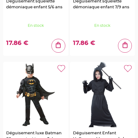
c
Déguisement squelette
Déguisement squelette
o
démoniaque enfant 5/6 ans
démoniaque enfant 7/9 ans
A
r
d
o
i
En stock
En stock
s
e
D
17.86 €
17.86 €
é
c
o
N
a
t
u
r
e
l
l
e
M
a
r
i
a
g
e
D
e
c
o
Déguisement luxe Batman
Déguisement Enfant
P