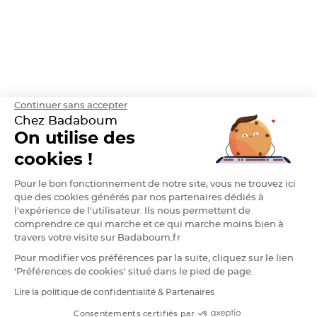
h
e
r
D
r
a
g
é
e
A
Continuer sans accepter
m
a
Chez Badaboum
n
d
On utilise des
e
C
cookies !
a
s
t
i
Pour le bon fonctionnement de notre site, vous ne trouvez ici
l
que des cookies générés par nos partenaires dédiés à
l
e
l'expérience de l'utilisateur. Ils nous permettent de
4
comprendre ce qui marche et ce qui marche moins bien à
0
%
travers votre visite sur Badaboum.fr
D
Pour modifier vos préférences par la suite, cliquez sur le lien
r
'Préférences de cookies' situé dans le pied de page.
a
g
e
Lire la politique de confidentialité & Partenaires
RGPD
e
s
Consentements certifiés par
A