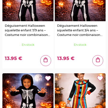
a
r
i
a
g
e
Déguisement Halloween
Déguisement Halloween
squelette enfant 7/9 ans –
squelette enfant 3/4 ans –
B
Costume noir combinaison
Costume noir combinaison
o
u
intégrale
intégrale
g
e
En stock
En stock
o
i
r
s
13.95 €
13.95 €
e
t
P
h
o
t
o
p
h
o
r
e
s
B
o
u