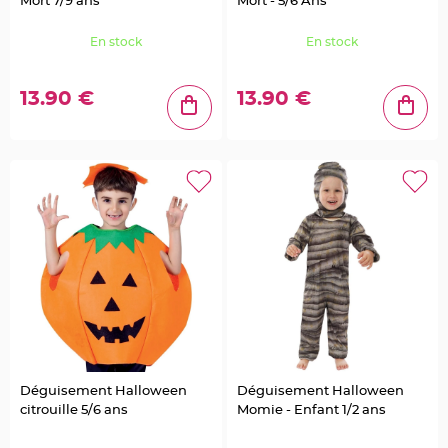
e
Mort 7/9 ans
Mort - 5/6 Ans
u
r
s
En stock
En stock
d
é
c
o
13.90 €
13.90 €
r
a
t
i
v
e
s
M
a
r
i
a
g
e
M
a
r
q
u
e
p
l
a
Déguisement Halloween
Déguisement Halloween
c
e
citrouille 5/6 ans
Momie - Enfant 1/2 ans
e
t
p