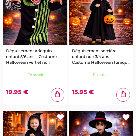
t
t
a
n
t
e
N
o
e
u
d
h
Déguisement arlequin
Déguisement sorcière
o
u
enfant 5/6 ans – Costume
enfant noir 3/4 ans –
s
Halloween vert et noir
Costume Halloween tunique
s
e
à capuche
d
e
En stock
En stock
c
h
a
i
19.95 €
15.95 €
s
e
d
e
M
a
r
i
a
g
e