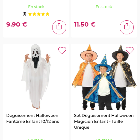
o
r
En stock
En stock
t
e
(1)
n
o
9.90 €
11.50 €
m
M
e
n
u
,
C
a
r
t
e
d
'
I
n
v
i
t
a
t
i
o
n
Déguisement Halloween
Set Déguisement Halloween
Fantôme Enfant 10/12 ans
Magicien Enfant - Taille
P
i
Unique
c
s
p