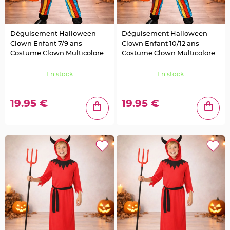
g
e
C
h
Déguisement Halloween
Déguisement Halloween
e
Clown Enfant 7/9 ans –
Clown Enfant 10/12 ans –
m
i
Costume Clown Multicolore
Costume Clown Multicolore
n
d
e
En stock
En stock
t
a
b
l
e
19.95 €
19.95 €
M
a
r
i
a
g
e
j
e
t
a
b
l
e
C
h
e
v
a