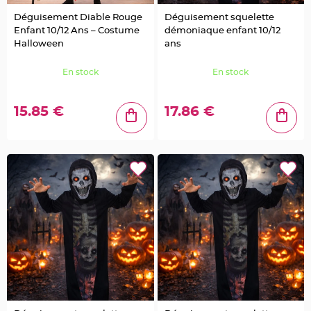
a
g
Déguisement Diable Rouge
Déguisement squelette
e
o
Enfant 10/12 Ans – Costume
démoniaque enfant 10/12
i
s
Halloween
ans
e
a
u
En stock
En stock
C
o
n
15.85 €
17.86 €
f
e
t
t
i
s
e
t
P
é
t
a
l
e
d
e
r
o
s
e
D
é