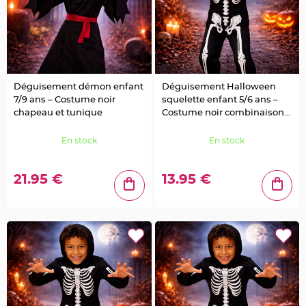
e
n
t
u
r
e
M
a
r
i
Déguisement démon enfant
Déguisement Halloween
a
g
7/9 ans – Costume noir
squelette enfant 5/6 ans –
e
chapeau et tunique
Costume noir combinaison
intégrale
D
é
En stock
En stock
c
o
r
21.95 €
13.95 €
a
t
i
o
n
t
a
b
l
e
m