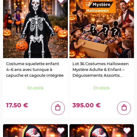
u
m
B
a
n
d
e
r
o
l
e
e
t
g
u
i
Costume squelette enfant
Lot 36 Costumes Halloween
r
l
4–6 ans avec tunique à
Mystère Adulte & Enfant –
a
capuche et cagoule intégrée
Déguisements Assortis
n
d
Promo
e
m
En stock
En stock
a
r
i
a
17.50 €
395.00 €
g
e
H
o
u
s
s