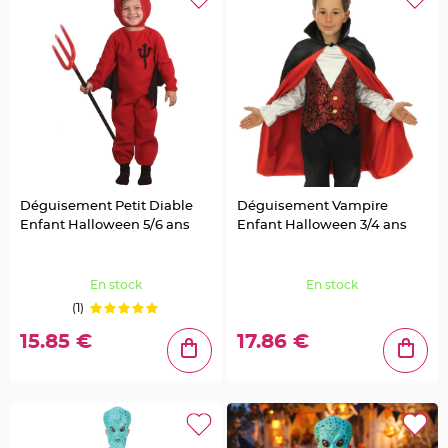
e
t
t
e
s
à
d
r
a
g
é
e
s
S
u
p
Déguisement Petit Diable
Déguisement Vampire
p
Enfant Halloween 5/6 ans
Enfant Halloween 3/4 ans
o
r
t
d
r
En stock
En stock
a
g
(1)
é
e
s
15.85 €
17.86 €
M
a
r
i
a
g
e
-
P