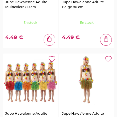
a
Jupe Hawaïenne Adulte
Jupe Hawaïenne Adulte
i
l
Multicolore 80 cm
Beige 80 cm
l
e
t
t
e
En stock
En stock
e
t
S
t
4.49 €
4.49 €
r
a
s
s
D
é
c
o
P
l
u
m
e
M
a
r
i
a
g
e
F
Jupe Hawaïenne Adulte
Jupe Hawaïenne Adulte
l