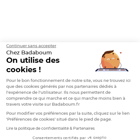
h
e
r
D
r
a
g
é
e
A
Continuer sans accepter
m
a
Chez Badaboum
n
d
On utilise des
e
C
cookies !
a
s
t
Pour le bon fonctionnement de notre site, vous ne trouvez ici
i
l
que des cookies générés par nos partenaires dédiés à
l
e
l'expérience de l'utilisateur. Ils nous permettent de
4
comprendre ce qui marche et ce qui marche moins bien à
0
%
travers votre visite sur Badaboum.fr
Pour modifier vos préférences par la suite, cliquez sur le lien
D
r
'Préférences de cookies' situé dans le pied de page.
a
g
Lire la politique de confidentialité & Partenaires
e
RGPD
e
s
Consentements certifiés par
A