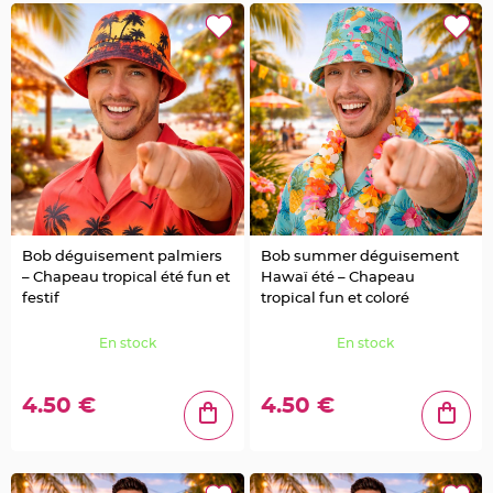
u
m
B
a
n
d
e
r
o
l
e
e
t
g
u
i
r
l
Bob déguisement palmiers
Bob summer déguisement
a
n
– Chapeau tropical été fun et
Hawaï été – Chapeau
d
festif
tropical fun et coloré
e
m
a
r
En stock
En stock
i
a
g
e
4.50 €
4.50 €
H
o
u
s
s