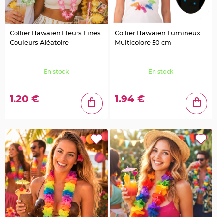
l
e
t
d
e
t
Collier Hawaïen Fleurs Fines
Collier Hawaïen Lumineux
a
Couleurs Aléatoire
Multicolore 50 cm
b
l
e
M
a
En stock
En stock
r
i
a
g
e
1.20 €
1.94 €
C
o
l
o
m
b
e
,
P
a
p
i
l
l
o
n
,
C