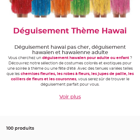
e
A
r
t
i
c
Déguisement Thème Hawai
l
e
L
u
m
Déguisement hawai pas cher, déguisement
i
hawaien et hawaienne adulte
n
e
Vous cherchez un
déguisement hawaïen pour adulte ou enfant
?
u
Découvrez notre sélection de costumes colorés et exotiques pour
x
une soirée à thème ou une fête d'été. Avec des tenues variées telles
B
que les
chemises fleuries, les robes à fleurs, les jupes de paille, les
a
colliers de fleurs et les couronnes
, vous serez sûr de trouver le
l
déguisement parfait pour vous.
l
o
n
m
Voir plus
a
r
i
a
g
e
&
H
100 produits
é
l
i