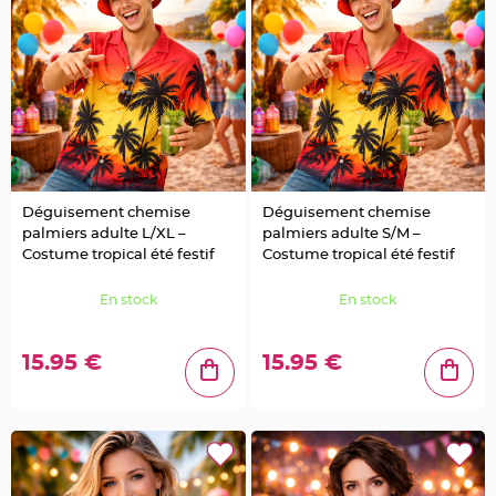
t
t
a
n
t
e
N
o
e
u
d
h
o
u
Déguisement chemise
Déguisement chemise
s
s
palmiers adulte L/XL –
palmiers adulte S/M –
e
Costume tropical été festif
Costume tropical été festif
d
e
c
h
En stock
En stock
a
i
s
e
15.95 €
15.95 €
d
e
M
a
r
i
a
g
e