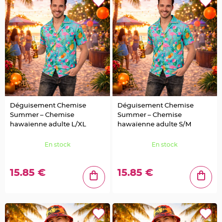
e
d
e
c
h
a
i
s
e
m
a
r
i
a
g
e
Déguisement Chemise
Déguisement Chemise
L
a
Summer – Chemise
Summer – Chemise
n
hawaïenne adulte L/XL
hawaïenne adulte S/M
t
e
r
n
En stock
En stock
e
v
o
l
15.85 €
15.85 €
a
n
t
e
e
t
f
l
o