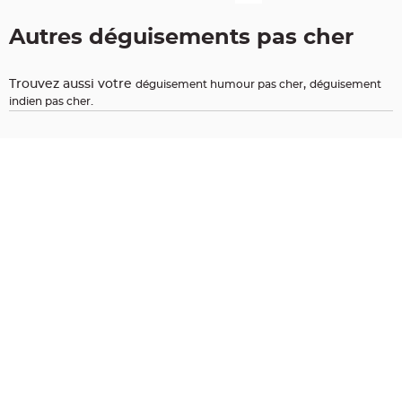
t
i
Autres déguisements pas cher
o
n
b
Trouvez aussi votre
,
déguisement humour pas cher
déguisement
a
.
indien pas cher
p
t
e
m
e
C
o
n
t
e
n
a
n
t
à
d
r
a
g
é
e
s
b
a