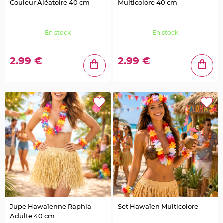
e
Couleur Aléatoire 40 cm
Multicolore 40 cm
u
r
s
d
é
En stock
En stock
c
o
r
a
2.99 €
2.99 €
t
i
v
e
s
M
a
r
i
a
g
e
M
a
r
q
u
e
p
l
a
c
e
Jupe Hawaïenne Raphia
Set Hawaïen Multicolore
e
t
Adulte 40 cm
p