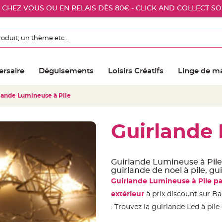
E CHEZ VOUS OU EN RELAIS DÈS 80€ - CLICK AND COLLECT S
ersaire
Déguisements
Loisirs Créatifs
Linge de m
lande Lumineuse à Pile
Guirlande 
Guirlande Lumineuse à Pile, 
guirlande de noel à pile, gu
Guirlande Lumineuse à Pile pa
extérieur
à prix discount sur Ba
. Trouvez la guirlande Led à pile