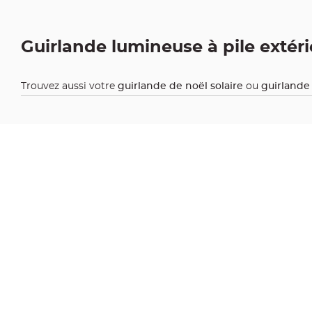
jetable
Chevalet
de
Guirlande lumineuse à pile extéri
table
Mariage
Trouvez aussi votre
guirlande de noël solaire
ou
guirlande 
Colombe,
Papillon,
Cage
oiseau
Confettis
et
Pétale
de
rose
Déco
Ardoise
Déco
Naturelle
Mariage