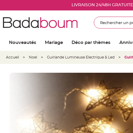
Nouveautés
LIVRAISON 24/48H GRATUIT
Mariage
Décoration
Rechercher
salle
mariage
Article
Nouveautés
Mariage
Déco par thèmes
Anniv
Lumineux
Ballon
Accueil
>
Noel
>
Guirlande Lumineuse Electrique & Led
>
Guir
mariage
&
Hélium
Banderole
et
guirlande
mariage
Housse
de
chaise
mariage