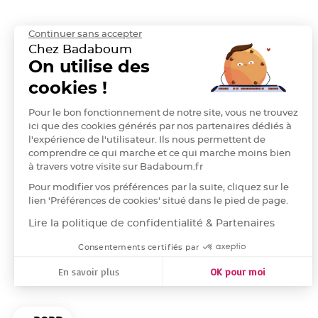
Deco
Paillette
Continuer sans accepter
et
Chez Badaboum
On utilise des
Strass
Déco
cookies !
Plume
Pour le bon fonctionnement de notre site, vous ne trouvez
Mariage
ici que des cookies générés par nos partenaires dédiés à
Fleurs
l'expérience de l'utilisateur. Ils nous permettent de
décoratives
comprendre ce qui marche et ce qui marche moins bien
Mariage
à travers votre visite sur Badaboum.fr
Marque
Pour modifier vos préférences par la suite, cliquez sur le
place
lien 'Préférences de cookies' situé dans le pied de page.
et
Lire la politique de confidentialité & Partenaires
porte
Consentements certifiés par
nom
Menu,
En savoir plus
OK pour moi
Carte
Axeptio consent
Plateforme de Gestion du Consentement : Personnalisez vos
d'Invitation
Notre plateforme vous permet d'adapter et de gérer vos para