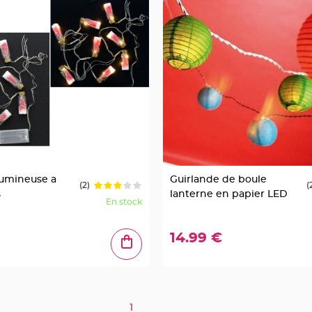
lumineuse a
Guirlande de boule
(2)
(
s
lanterne en papier LED
En stock
14.99 €
1