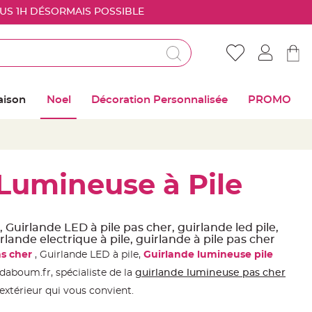
OUS 1H DÉSORMAIS POSSIBLE
Déjà client ?
Connectez vous pour retrouver vos coups de
aison
Noel
Décoration Personnalisée
PROMO
coeur
Me connecter
Mot de passe oublié ?
Lumineuse à Pile
Nouveau client ?
Guirlande LED à pile pas cher, guirlande led pile,
irlande electrique à pile, guirlande à pile pas cher
Créer mon compte
s cher
, Guirlande LED à pile,
Guirlande lumineuse pile
daboum.fr, spécialiste de la
guirlande lumineuse pas cher
 extérieur qui vous convient.