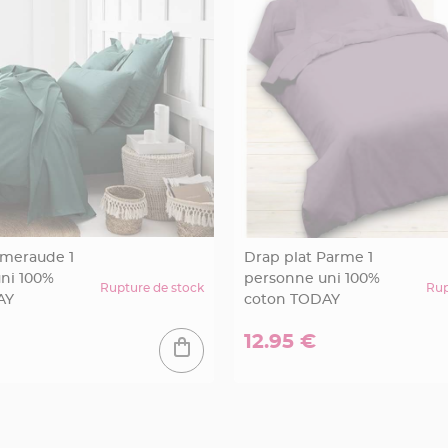
Emeraude 1
Drap plat Parme 1
ni 100%
personne uni 100%
Rupture de stock
Rup
AY
coton TODAY
12.95 €