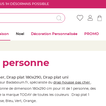
OUS 1H DÉSORMAIS POSSIBLE
Déjà client ?
Connectez vous pour retrouver vos coups de
aison
Noel
Décoration Personnalisée
PROMO
coeur
Me connecter
Mot de passe oublié ?
1 personne
Nouveau client ?
er, Drap plat 180x290, Drap plat uni
sur Badaboum.fr, spécialiste du
drap housse pas cher
.
Créer mon compte
rsonne de dimension 180x290 cm pour lit de 1 personne, des
e la marque TODAY de toutes les couleurs : Drap plat 1
e, Bleu, Vert, Orange..