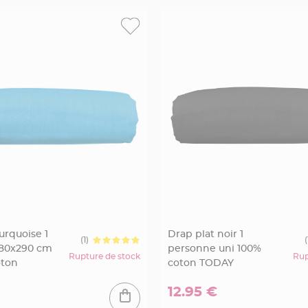
urquoise 1
Drap plat noir 1
(1)
(
180x290 cm
personne uni 100%
Rupture de stock
Rup
oton
coton TODAY
12.95 €