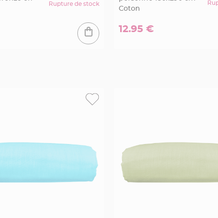
Rup
Rupture de stock
Coton
12.95 €