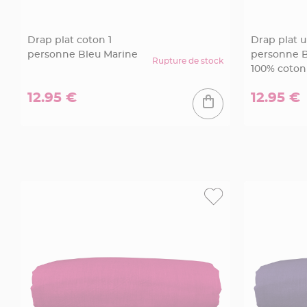
à
dragées
Drap plat coton 1
Drap plat u
Contenant
personne Bleu Marine
personne B
Dragées
Rupture de stock
100% coton
Plastique
Transparent
12.95 €
12.95 €
Contenant
à
dragées
en
tulle
Contenant
à
dragées
en
verre
Contenant
à
dragées