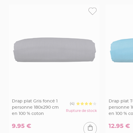
jetable
Chevalet
de
table
Mariage
Colombe,
Papillon,
Cage
oiseau
Confettis
et
Pétale
de
rose
Drap plat Gris foncé 1
Drap plat T
Déco
(4)
personne 180x290 cm
personne 
Ardoise
Rupture de stock
en 100 % coton
en 100 % c
Déco
Naturelle
9.95 €
12.95 €
Mariage