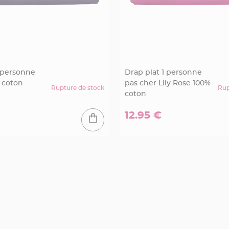
1 personne
Drap plat 1 personne
% coton
pas cher Lily Rose 100%
Rupture de stock
Rup
coton
12.95 €