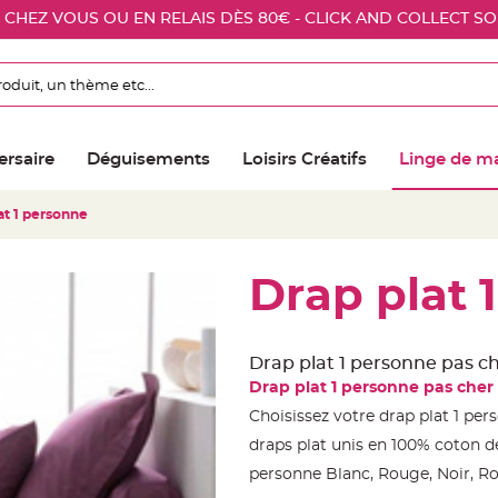
E CHEZ VOUS OU EN RELAIS DÈS 80€ - CLICK AND COLLECT S
ersaire
Déguisements
Loisirs Créatifs
Linge de m
at 1 personne
Drap plat 
Drap plat 1 personne pas ch
Drap plat 1 personne pas cher
Choisissez votre drap plat 1 pe
draps plat unis en 100% coton d
personne Blanc, Rouge, Noir, Ros