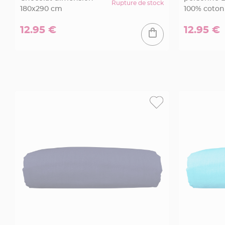
Pics
Rupture de stock
180x290 cm
100% coton
pour
Déco
12.95 €
12.95 €
Gateau
Rond
de
serviette
table
de
mariage
Contenant
Dragées
Mariage
Boite
à
dragées
Bourse
et
sac