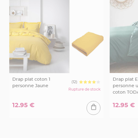
Mariage
Décoration
table
mariage
Bougeoirs
et
Photophores
Bougie
décoration
Centre
de
Drap plat coton 1
Drap plat 
(12)
table
personne Jaune
personne u
Rupture de stock
&
coton TOD
Vase
12.95 €
12.95 €
Mariage
Chemin
de
table
Mariage