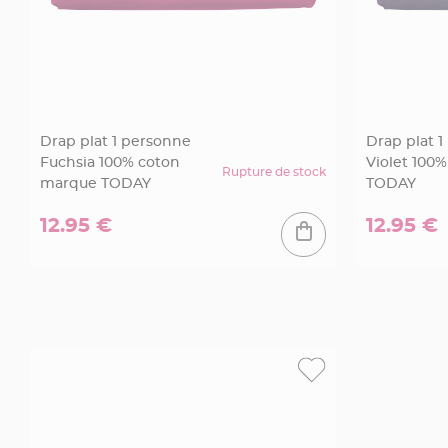
en
bois
Contenant
en
fer
forgé
Drap plat 1 personne
Drap plat 
Fuchsia 100% coton
Violet 100
et
Rupture de stock
marque TODAY
TODAY
métal
Etiquettes
12.95 €
12.95 €
à
dragées
Support
dragées
Mariage
-
Présentoir
Vêtements
à