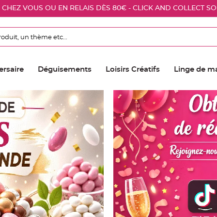
E CHEZ VOUS OU EN RELAIS DÈS 80€ - CLICK AND COLLECT S
ersaire
Déguisements
Loisirs Créatifs
Linge de m