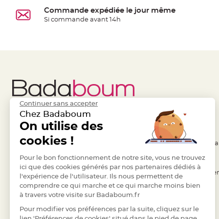
en
Commande expédiée le jour même
Si commande avant 14h
bois
Contenant
en
fer
forgé
et
métal
Etiquettes
Continuer sans accepter
Chez Badaboum
à
On utilise des
Liens Utiles
Legal
dragées
Support
cookies !
- Questions / Réponses
- Conditions Généra
dragées
Pour le bon fonctionnement de notre site, vous ne trouvez
- Nous contacter
- RGPD
Mariage
ici que des cookies générés par nos partenaires dédiés à
- Suivre une commande
- Règles de confiden
-
l'expérience de l'utilisateur. Ils nous permettent de
Présentoir
comprendre ce qui marche et ce qui marche moins bien
- Retourner un article
- Cookies
à travers votre visite sur Badaboum.fr
Vêtements
- Paiement Sécurisé
- Plan du site
à
Pour modifier vos préférences par la suite, cliquez sur le
- Paiement en Plusieurs fois
lien 'Préférences de cookies' situé dans le pied de page.