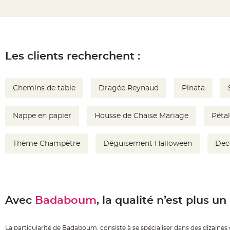
Pics
pour
Déco
Gateau
Rond
Les clients recherchent :
de
serviette
table
Chemins de table
Dragée Reynaud
Pinata
de
mariage
Nappe en papier
Housse de Chaise Mariage
Péta
Contenant
Dragées
Thème Champètre
Déguisement Halloween
Dec
Mariage
Boite
à
dragées
Avec
Bourse
Badaboum
, la qualité n’est plus un
et
sac
La particularité de Badaboum, consiste à se spécialiser dans des dizain