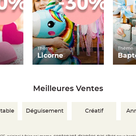
Thème
Thème
e
Licorne
Bap
Meilleures Ventes
etable
Déguisement
Créatif
Ann