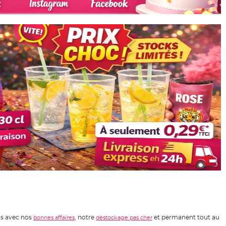
bas avec nos
,
notre
et permanent tout au
bonnes affaires
déstockage pas cher