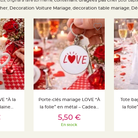
contenant dragées pas cher
25, original à faire soi meme,
pour bapt
Cher
Decoration Voiture Mariage
decoration table mariage
Dé
,
,
,
E “À la
Porte-clés mariage LOVE “À
Tote ba
laine
la folie” en métal – Cadeau
la foli
nier
Ajouter Au Panier
Ajo
deau
invités romantique
Sac c
€
5,50 €
e
En stock