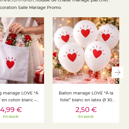
housse de chaise mariage pas cher
eme et communion,
,
coration Salle Mariage Promo
.
g mariage LOVE “À
Ballon mariage LOVE “À la
e” en coton blanc –
folie” blanc en latex Ø 30
uter Au Panier
Ajouter Au Panier
adeau romantique
cm x6 pièces
4,99 €
2,50 €
En stock
En stock