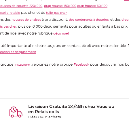
,
,
ousses de couette 220x240
drap housse 180x200
drap housse 60x120
pas cher et de
sselle jetable
tulle pas cher
ons des
à prix discount,
, et des
housses de chaises
des contenants à dragées
drag
, plus de 10 000 déguisements pour adultes ou enfants à bas prix, a
s pas cher
ent de noel avec notre rubrique
déco noel
mportante afin d etre toujours en contact étroit avec notre clientèle. 
.
oration et déguisement
re groupe
,rejoignez notre groupe
pour découvrir nos bon
Instagram
Facebook
Livraison Gratuite 24/48h chez Vous ou
en Relais colis
Dès 80€ d'achats