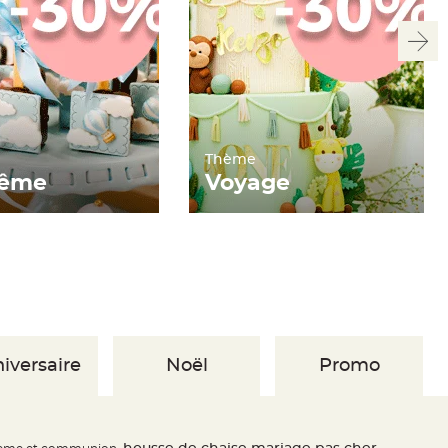
Thème
tême
Voyage
iversaire
Noël
Promo