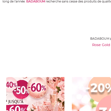
Mariage
long de l'année.
BADABOUM
recherche sans cesse des produits de qualité
Décoration
table
mariage
Bougeoirs
et
Photophores
BADABOUM pro
Bougie
Rose Gold
décoration
Centre
de
table
&
Vase
Mariage
Chemin
de
table
Mariage