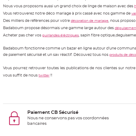
à
Nous vous proposons aussi un grand choix de linge de maison avec des
h
dragées
Vous retrouverez notre déco mariage à prix cassé avec nos gamme de
vai
Contenant
Des milliers de références pour votre
, nous propos
décoration de mariage
Dragées
Badaboum propose désormais une gamme large autour des
déguisement
Plastique
Acheter pas cher vos
, sapin fibre optique,deguisem
guirlandes éléctriques
Transparent
Contenant
Badaboum fonctionne comme un bazar en ligne autour d'une communauté i
à
de paiement sécurisé et un sav réactif. Découvez tous nos
produits de déc
dragées
Vous pourrez retrouver toutes les publications de nos clientes sur not
en
vous suffit de nous
!!
twitter
tulle
Contenant
à
dragées
en
Paiement CB Sécurisé
verre
Nous ne conservons pas vos coordonnées
Contenant
bancaires
à
dragées