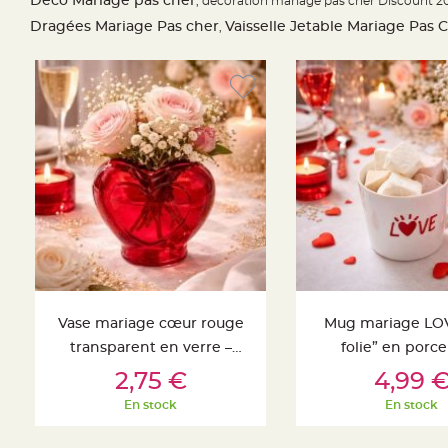
Deco Mariage pas cher
, decoration mariage pas cher Discount 20
Deco
Dragées Mariage Pas cher
Vaisselle Jetable Mariage Pas 
,
Paillette
et
Strass
Déco
Plume
Mariage
Fleurs
décoratives
Mariage
Marque
place
et
Vase mariage cœur rouge
Mug mariage LOV
porte
transparent en verre –
folie” en porce
nom
Ajouter Au Panier
Ajouter Au Pa
Décoration romantique
blanche – Ca
2,75 €
4,99 
Menu,
élégante
romantiqu
Carte
En stock
En stock
d'Invitation