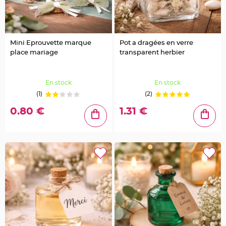
e
n
t
u
r
e
M
Mini Eprouvette marque
Pot a dragées en verre
a
place mariage
transparent herbier
r
i
a
g
e
En stock
En stock
(1)
(2)
D
é
0.80 €
1.31 €
c
o
r
a
t
i
o
n
t
a
b
l
e
m