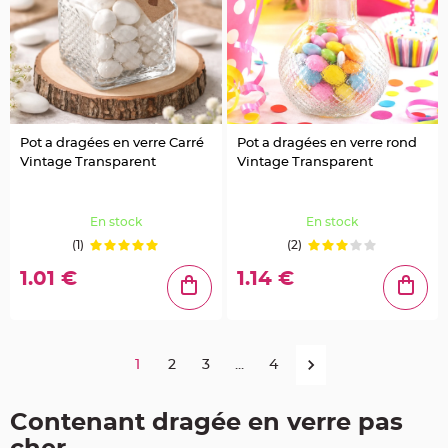
r
é
s
e
n
t
o
i
r
V
Pot a dragées en verre Carré
Pot a dragées en verre rond
ê
t
Vintage Transparent
Vintage Transparent
e
m
e
n
t
En stock
En stock
s
à
(1)
(2)
D
r
1.01 €
1.14 €
a
g
é
e
s
D
1
2
3
...
4
é
c
o
Contenant dragée en verre pas
r
a