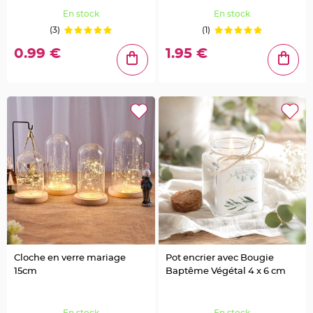
a
i
En stock
En stock
l
l
(3)
(1)
e
t
t
0.99 €
1.95 €
e
e
t
S
t
r
a
s
s
D
é
c
o
P
l
u
m
e
M
a
r
i
Cloche en verre mariage
Pot encrier avec Bougie
a
g
15cm
Baptême Végétal 4 x 6 cm
e
F
l
En stock
En stock