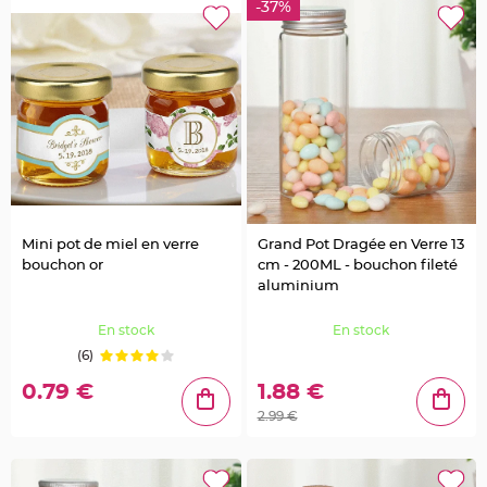
n
-37%
t
C
o
n
t
e
n
a
n
t
à
d
r
a
g
é
e
Mini pot de miel en verre
Grand Pot Dragée en Verre 13
s
bouchon or
cm - 200ML - bouchon fileté
e
n
aluminium
t
u
l
En stock
En stock
l
e
(6)
C
0.79 €
1.88 €
o
n
2.99 €
t
e
n
a
n