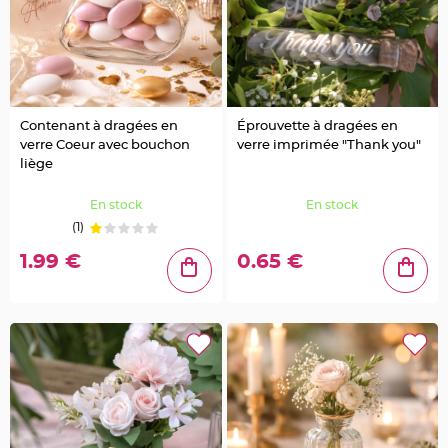
t
t
a
n
t
e
N
o
e
Contenant à dragées en
Éprouvette à dragées en
u
verre Coeur avec bouchon
verre imprimée "Thank you"
d
h
liège
o
u
s
En stock
En stock
s
e
(1)
d
e
c
1.99 €
0.65 €
h
a
i
s
e
d
e
M
a
r
i
a
g
e