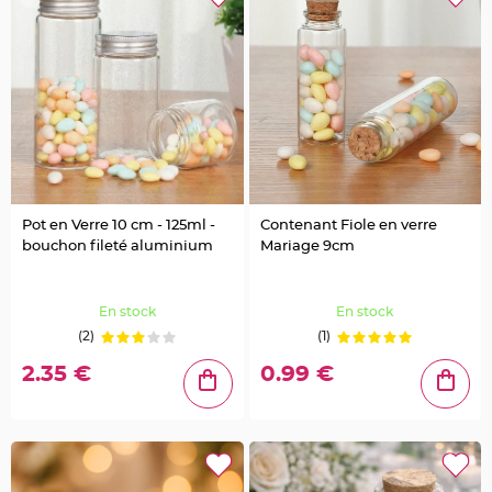
t
à
d
r
a
g
é
e
s
e
n
v
e
r
r
e
Pot en Verre 10 cm - 125ml -
Contenant Fiole en verre
C
bouchon fileté aluminium
Mariage 9cm
o
n
t
e
n
En stock
En stock
a
n
(2)
(1)
t
à
d
2.35 €
0.99 €
r
a
g
é
e
s
e
n
b