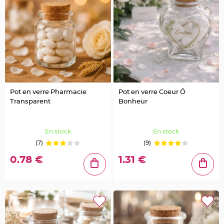
o
i
s
C
o
n
t
e
n
a
n
t
e
n
Pot en verre Pharmacie
Pot en verre Coeur Ô
f
Transparent
Bonheur
e
r
f
o
r
En stock
En stock
g
é
(7)
(9)
e
t
m
0.78 €
1.31 €
é
t
a
l
E
t
i
q
u