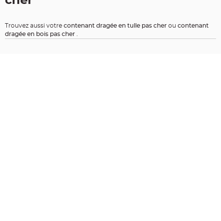
cher
t
i
o
Trouvez aussi votre
contenant dragée en tulle pas cher
ou
contenant
n
dragée en bois pas cher
.
b
a
p
t
e
m
e
C
o
n
t
e
n
a
n
t
à
d
r
a
g
é
e
s
b
a