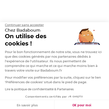
h
e
r
D
r
a
Continuer sans accepter
g
é
Chez Badaboum
e
A
On utilise des
m
a
cookies !
n
d
e
C
Pour le bon fonctionnement de notre site, vous ne trouvez ici
a
que des cookies générés par nos partenaires dédiés à
s
t
l'expérience de l'utilisateur. Ils nous permettent de
i
comprendre ce qui marche et ce qui marche moins bien à
l
l
travers votre visite sur Badaboum.fr
e
4
Pour modifier vos préférences par la suite, cliquez sur le lien
0
%
'Préférences de cookies' situé dans le pied de page.
D
Lire la politique de confidentialité & Partenaires
RGPD
r
a
Consentements certifiés par
g
e
FILTRER
TRIER
e
En savoir plus
OK pour moi
s
A