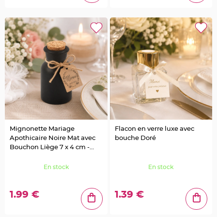
g
e
B
o
i
t
e
à
d
r
a
g
é
e
s
B
o
u
Mignonette Mariage
Flacon en verre luxe avec
r
Apothicaire Noire Mat avec
bouche Doré
s
e
Bouchon Liège 7 x 4 cm -
e
30ml
t
s
En stock
En stock
a
c
à
d
r
1.99 €
1.39 €
a
g
é
e