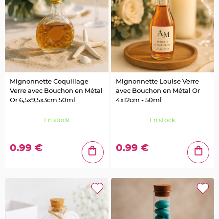
u
m
B
a
n
d
e
r
o
l
e
e
Mignonnette Coquillage
Mignonnette Louise Verre
t
g
Verre avec Bouchon en Métal
avec Bouchon en Métal Or
u
i
Or 6,5x9,5x3cm 50ml
4x12cm - 50ml
r
l
a
En stock
En stock
n
d
e
m
0.99 €
0.99 €
a
r
i
a
g
e
H
o
u
s
s