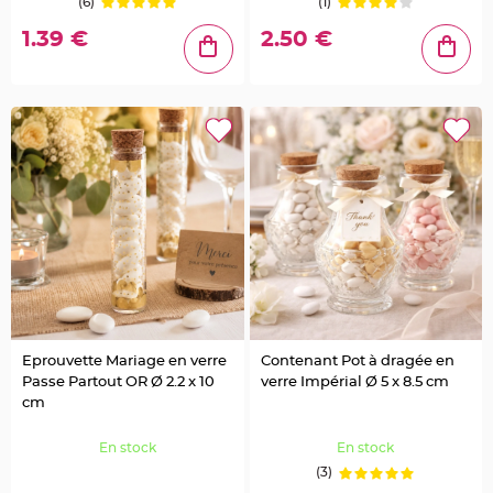
(6)
(1)
o
r
t
1.39 €
2.50 €
e
n
o
m
M
e
n
u
,
C
a
r
t
e
d
'
I
n
v
i
t
a
t
Eprouvette Mariage en verre
Contenant Pot à dragée en
i
Passe Partout OR Ø 2.2 x 10
verre Impérial Ø 5 x 8.5 cm
o
n
cm
P
i
En stock
En stock
c
s
(3)
p