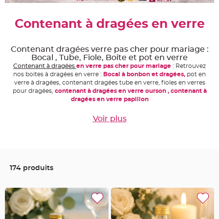
e
A
Contenant à dragées en verre
r
t
i
c
l
Contenant dragées verre pas cher pour mariage :
e
Bocal , Tube, Fiole, Boite et pot en verre
L
u
Contenant à dragées
en verre pas cher pour mariage
: Retrouvez
m
nos boites à dragées en verre :
Bocal à bonbon et dragées,
pot en
i
n
verre à dragées, contenant dragées tube en verre, fioles en verres
e
pour dragées,
contenant à dragées en verre ourson , contenant à
u
x
dragées en verre papillon
B
Voir plus
a
l
l
o
n
m
a
r
i
174 produits
a
g
e
&
H
é
l
i