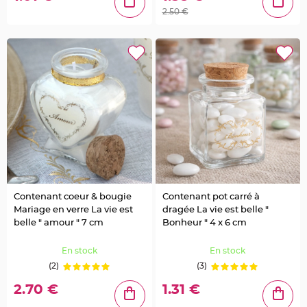
a
2.50 €
r
i
a
g
e
C
o
n
t
e
n
a
n
t
D
r
Contenant coeur & bougie
Contenant pot carré à
a
Mariage en verre La vie est
dragée La vie est belle "
g
é
belle " amour " 7 cm
Bonheur " 4 x 6 cm
e
s
En stock
En stock
M
(2)
(3)
a
r
2.70 €
1.31 €
i
a