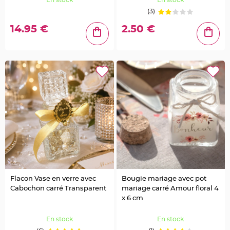
e
u
(3)
r
s
d
14.95 €
2.50 €
é
c
o
r
a
t
i
v
e
s
M
a
r
i
a
g
e
M
a
r
q
u
e
Flacon Vase en verre avec
Bougie mariage avec pot
p
Cabochon carré Transparent
mariage carré Amour floral 4
l
a
x 6 cm
c
e
e
En stock
En stock
t
p