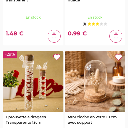
a
transparent
nuage
g
e
o
i
s
En stock
En stock
e
(1)
a
u
1.48 €
0.99 €
C
o
n
f
e
t
-29%
t
i
s
e
t
P
é
t
a
l
e
d
e
r
o
s
e
Eprouvette a dragees
Mini cloche en verre 10 cm
D
Transparente 15cm
avec support
é