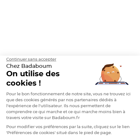
a
g
e
o
i
s
e
a
u
C
o
n
f
e
t
Continuer sans accepter
t
Chez Badaboum
i
s
On utilise des
e
t
cookies !
P
é
t
a
Pour le bon fonctionnement de notre site, vous ne trouvez ici
l
que des cookies générés par nos partenaires dédiés à
e
d
l'expérience de l'utilisateur. Ils nous permettent de
e
r
comprendre ce qui marche et ce qui marche moins bien à
o
travers votre visite sur Badaboum.fr
s
e
Pour modifier vos préférences par la suite, cliquez sur le lien
'Préférences de cookies' situé dans le pied de page.
D
é