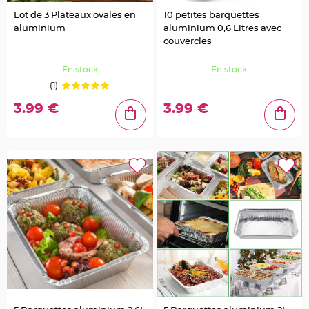
e
d
Lot de 3 Plateaux ovales en
10 petites barquettes
e
c
aluminium
aluminium 0,6 Litres avec
h
couvercles
a
i
s
e
En stock
En stock
m
a
(1)
r
i
3.99 €
3.99 €
a
g
e
L
a
n
t
e
r
n
e
v
o
l
a
n
t
e
e
t
f
l
o