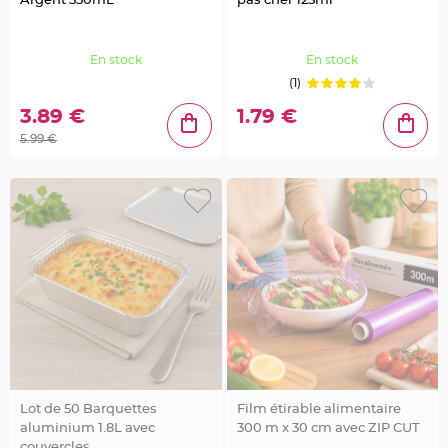
Argent 330mL
pas cher 125ml
S
u
s
p
e
En stock
En stock
n
s
(1)
i
o
3.89 €
1.79 €
n
b
o
5.99 €
u
l
e
p
a
p
i
e
r
T
a
p
i
s
d
e
s
a
l
l
Lot de 50 Barquettes
Film étirable alimentaire
e
e
aluminium 1.8L avec
300 m x 30 cm avec ZIP CUT
t
couvercles
T