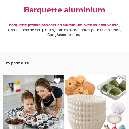
e
Barquette aluminium
A
r
t
i
c
Barquette jetable pas cher en aluminium avec leur couvercle
,
l
Grand choix de barquettes jetables alimentaires pour Micro Onde,
e
L
Cong&eacute;lateur
u
m
i
n
e
u
x
15 produits
B
a
l
l
o
n
m
a
r
i
a
g
e
&
H
é
l
i