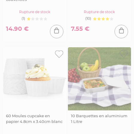
e
n
t
Rupture de stock
Rupture de stock
u
r
(1)
(10)
e
M
14.90 €
7.55 €
a
r
i
a
g
e
D
é
c
o
r
a
t
i
o
n
t
a
60 Moules cupcake en
10 Barquettes en aluminium
b
papier 4.8cm x 3.40cm blanc
1 Litre
l
e
m