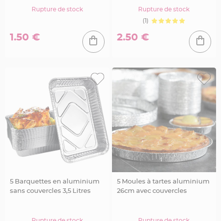
a
Rupture de stock
Rupture de stock
r
(1)
i
a
1.50 €
2.50 €
g
e
B
o
u
g
e
o
i
r
s
e
t
P
h
o
t
o
p
h
o
r
5 Barquettes en aluminium
5 Moules à tartes aluminium
e
s
sans couvercles 3,5 Litres
26cm avec couvercles
B
o
u
Rupture de stock
Rupture de stock