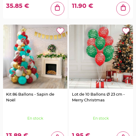
n
t
35.85 €
11.90 €
C
o
n
t
e
n
a
n
t
à
d
r
a
g
é
e
s
e
n
t
u
l
l
Kit 86 Ballons - Sapin de
Lot de 10 Ballons Ø 23 cm -
e
Noël
Merry Christmas
C
o
n
t
En stock
En stock
e
n
a
n
13.89 €
1.95 €