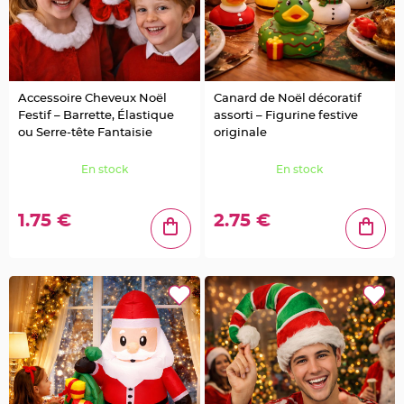
g
e
C
h
e
m
i
Accessoire Cheveux Noël
Canard de Noël décoratif
n
d
Festif – Barrette, Élastique
assorti – Figurine festive
e
ou Serre-tête Fantaisie
originale
t
a
b
l
En stock
En stock
e
M
a
r
1.75 €
2.75 €
i
a
g
e
j
e
t
a
b
l
e
C
h
e
v
a