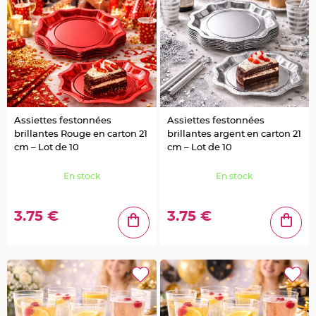
e
n
t
u
r
e
M
a
r
i
a
g
e
Assiettes festonnées
Assiettes festonnées
D
brillantes Rouge en carton 21
brillantes argent en carton 21
é
cm – Lot de 10
cm – Lot de 10
c
o
En stock
En stock
r
a
t
3.75 €
3.75 €
i
o
n
t
a
b
l
e
m