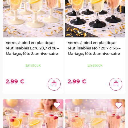
a
r
i
a
g
e
B
o
Verres à pied en plastique
Verres à pied en plastique
u
g
réutilisables Ecru 20,7 cl x6 –
réutilisables Noir 20,7 cl x6 –
e
Mariage, fête & anniversaire
Mariage, fête & anniversaire
o
i
r
s
En stock
En stock
e
t
P
h
2.99 €
2.99 €
o
t
o
p
h
o
r
e
s
B
o
u