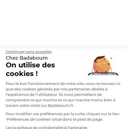
h
e
r
D
r
a
g
é
e
A
m
a
n
Continuer sans accepter
d
e
Chez Badaboum
C
On utilise des
a
s
t
cookies !
i
l
l
Pour le bon fonctionnement de notre site, vous ne trouvez ici
e
4
que des cookies générés par nos partenaires dédiés à
0
l'expérience de l'utilisateur. Ils nous permettent de
%
comprendre ce qui marche et ce qui marche moins bien à
D
travers votre visite sur Badaboum.fr
r
a
Pour modifier vos préférences par la suite, cliquez sur le lien
g
e
'Préférences de cookies' situé dans le pied de page.
e
s
Lire la politique de confidentialité & Partenaires
A