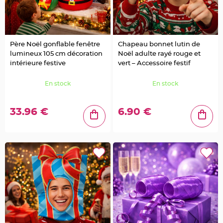
l
e
t
d
e
t
a
Père Noël gonflable fenêtre
Chapeau bonnet lutin de
b
l
lumineux 105 cm décoration
Noël adulte rayé rouge et
e
intérieure festive
vert – Accessoire festif
M
a
r
i
En stock
En stock
a
g
e
33.96 €
6.90 €
C
o
l
o
m
b
e
,
P
a
p
i
l
l
o
n
,
C