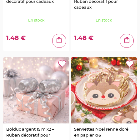
o
décoratif pour cadeaux
Ruban décoratif pour
r
cadeaux
t
e
n
o
En stock
En stock
m
M
1.48 €
1.48 €
e
n
u
,
C
a
r
t
e
d
'
I
n
v
i
t
a
t
i
o
n
P
i
Bolduc argent 15 m x2 –
Serviettes Noël renne doré
c
s
Ruban décoratif pour
en papier x16
p