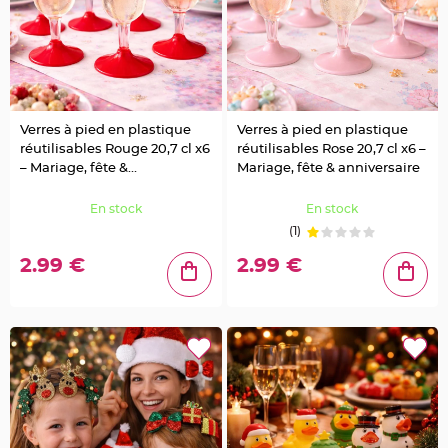
g
i
e
d
é
c
o
r
a
t
i
Verres à pied en plastique
Verres à pied en plastique
o
réutilisables Rouge 20,7 cl x6
réutilisables Rose 20,7 cl x6 –
n
– Mariage, fête &
Mariage, fête & anniversaire
C
anniversaire
e
n
En stock
En stock
t
r
(1)
e
d
2.99 €
2.99 €
e
t
a
b
l
e
&
V
a
s
e
M
a
r
i
a