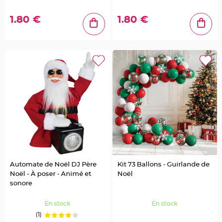
s
1.80 €
1.80 €
C
o
n
t
e
n
a
n
t
D
r
a
g
é
e
s
P
l
a
s
t
i
q
u
e
Automate de Noël DJ Père
Kit 73 Ballons - Guirlande de
T
Noël - À poser - Animé et
Noël
r
a
sonore
n
s
p
En stock
En stock
a
r
(1)
e