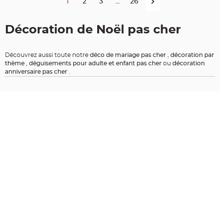
1
2
3
...
26
t
i
o
Décoration de Noël pas cher
n
b
a
Découvrez aussi toute notre
déco de mariage pas cher
,
décoration par
p
thème
,
déguisements pour adulte et enfant pas cher
ou
décoration
t
anniversaire pas cher
.
e
m
e
C
o
n
t
e
n
a
n
t
à
d
r
a
g
é
e
s
b
a