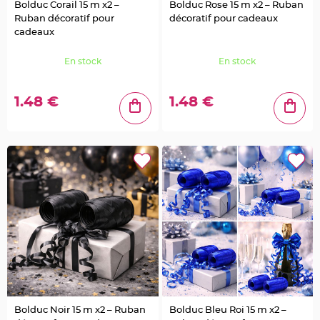
e
Bolduc Corail 15 m x2 –
Bolduc Rose 15 m x2 – Ruban
u
r
Ruban décoratif pour
décoratif pour cadeaux
s
cadeaux
d
é
c
o
En stock
En stock
r
a
t
i
1.48 €
1.48 €
v
e
s
M
a
r
i
a
g
e
M
a
r
q
u
e
p
l
a
c
e
e
t
Bolduc Noir 15 m x2 – Ruban
Bolduc Bleu Roi 15 m x2 –
p