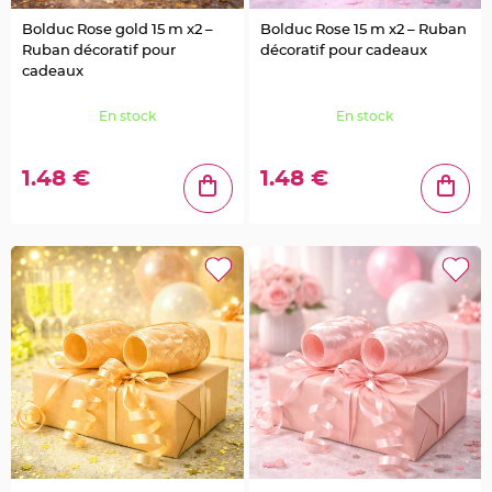
a
i
l
Bolduc Rose gold 15 m x2 –
Bolduc Rose 15 m x2 – Ruban
l
Ruban décoratif pour
décoratif pour cadeaux
e
t
cadeaux
t
e
e
En stock
En stock
t
S
t
r
a
1.48 €
1.48 €
s
s
D
é
c
o
P
l
u
m
e
M
a
r
i
a
g
e
F
l