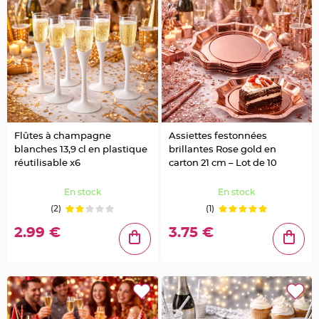
S
u
s
p
e
n
s
i
o
n
b
o
u
l
e
p
Flûtes à champagne
Assiettes festonnées
a
blanches 13,9 cl en plastique
brillantes Rose gold en
p
i
réutilisable x6
carton 21 cm – Lot de 10
e
r
En stock
En stock
T
a
(2)
(1)
p
i
2.99 €
3.75 €
s
d
e
s
a
l
l
e
e
t
T