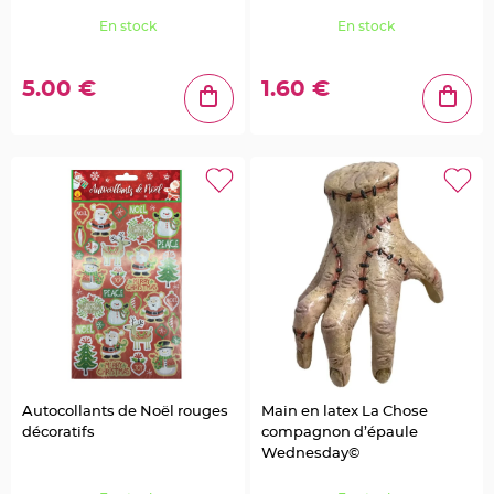
a
r
En stock
En stock
i
a
g
e
5.00 €
1.60 €
C
o
n
t
e
n
a
n
t
D
r
a
g
é
e
s
Autocollants de Noël rouges
Main en latex La Chose
M
décoratifs
compagnon d’épaule
a
r
Wednesday©
i
a