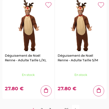
r
é
s
e
n
t
o
i
r
V
ê
t
e
m
e
n
t
Déguisement de Noël
Déguisement de Noël
s
à
Renne - Adulte Taille L/XL
Renne - Adulte Taille S/M
D
r
a
g
é
En stock
En stock
e
s
27.80 €
27.80 €
D
é
c
o
r
a