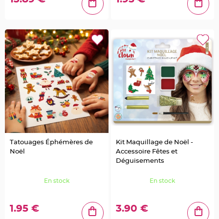
t
à
d
r
a
g
é
e
s
e
n
v
e
r
r
e
C
o
n
t
e
n
a
Tatouages Éphémères de
Kit Maquillage de Noël -
n
t
Noël
Accessoire Fêtes et
à
Déguisements
d
r
a
g
En stock
En stock
é
e
s
e
1.95 €
3.90 €
n
b