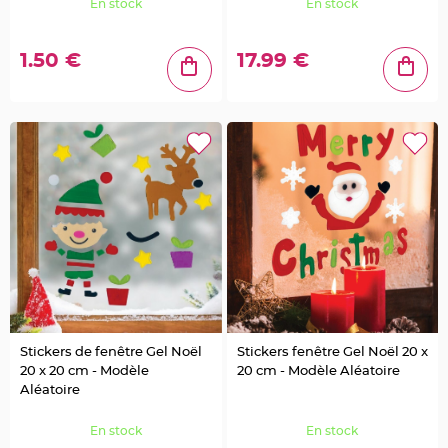
En stock
En stock
g
e
1.50 €
17.99 €
B
o
i
t
e
à
d
r
a
g
é
e
s
B
o
u
r
s
e
e
t
s
a
Stickers de fenêtre Gel Noël
Stickers fenêtre Gel Noël 20 x
c
20 x 20 cm - Modèle
20 cm - Modèle Aléatoire
à
d
Aléatoire
r
a
g
En stock
En stock
é
e