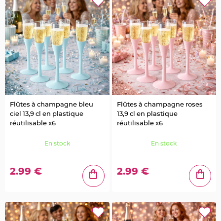
t
t
a
n
t
e
N
o
e
u
d
h
o
u
s
s
Flûtes à champagne bleu
Flûtes à champagne roses
e
ciel 13,9 cl en plastique
13,9 cl en plastique
d
e
réutilisable x6
réutilisable x6
c
h
a
En stock
En stock
i
s
e
d
e
2.99 €
2.99 €
M
a
r
i
a
g
e