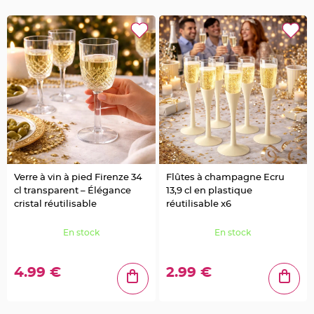
u
m
B
a
n
d
e
r
o
l
e
e
t
g
u
i
r
l
a
n
Verre à vin à pied Firenze 34
Flûtes à champagne Ecru
d
cl transparent – Élégance
13,9 cl en plastique
e
m
cristal réutilisable
réutilisable x6
a
r
i
En stock
En stock
a
g
e
4.99 €
2.99 €
H
o
u
s
s