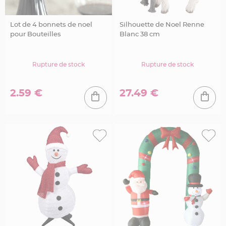
r
é
s
e
Lot de 4 bonnets de noel
Silhouette de Noel Renne
n
t
pour Bouteilles
Blanc 38 cm
o
i
r
Rupture de stock
Rupture de stock
V
ê
t
e
2.59 €
27.49 €
m
e
n
t
s
à
D
r
a
g
é
e
s
D
é
c
o
r
a