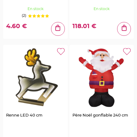
g
i
En stock
En stock
e
d
(2)
é
c
o
4.60 €
118.01 €
r
a
t
i
o
n
C
e
n
t
r
e
d
e
t
a
b
l
e
&
V
a
s
Renne LED 40 cm
Père Noël gonflable 240 cm
e
M
a
r
i
a