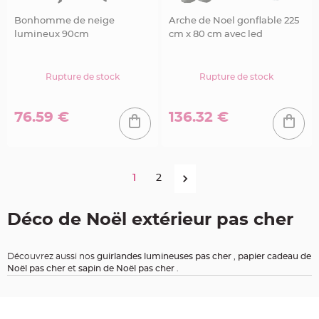
t
Bonhomme de neige
Arche de Noel gonflable 225
i
lumineux 90cm
cm x 80 cm avec led
o
n
b
a
Rupture de stock
Rupture de stock
p
t
e
76.59 €
136.32 €
m
e
C
o
n
1
2
t
e
n
a
Déco de Noël extérieur pas cher
n
t
à
d
r
Découvrez aussi nos
guirlandes lumineuses pas cher
,
papier cadeau de
a
Noël pas cher
et
sapin de Noël pas cher
.
g
é
e
s
b
a