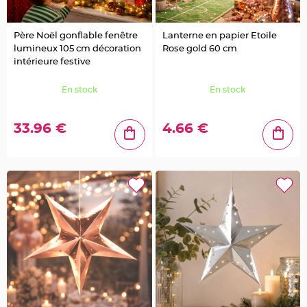
e
d
e
c
h
Père Noël gonflable fenêtre
Lanterne en papier Etoile
a
lumineux 105 cm décoration
Rose gold 60 cm
i
s
intérieure festive
e
m
a
En stock
En stock
r
i
a
g
e
33.96 €
4.66 €
L
a
n
t
e
r
n
e
v
o
l
a
n
t
e
e
t
f
l
o