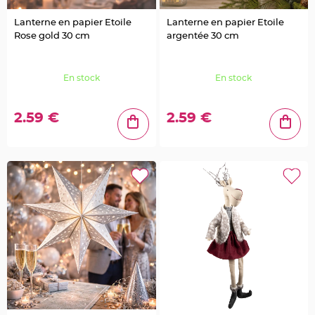
t
t
a
Lanterne en papier Etoile
Lanterne en papier Etoile
n
Rose gold 30 cm
argentée 30 cm
t
e
N
En stock
En stock
o
e
u
d
h
2.59 €
2.59 €
o
u
s
s
e
d
e
c
h
a
i
s
e
d
e
M
a
r
i
a
g
e