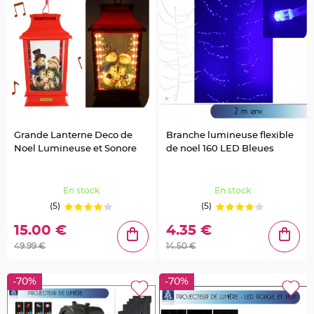
a
r
i
a
g
e
C
o
n
t
e
n
Grande Lanterne Deco de
Branche lumineuse flexible
a
Noel Lumineuse et Sonore
de noel 160 LED Bleues
n
t
D
En stock
En stock
r
a
(5)
(5)
g
é
15.00 €
4.35 €
e
49.99 €
14.50 €
s
M
a
-70%
-70%
r
i
a