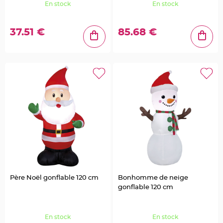
En stock
En stock
g
e
C
37.51 €
85.68 €
h
e
m
i
n
d
e
t
a
b
l
e
M
a
r
i
a
g
e
j
e
t
a
b
l
Père Noël gonflable 120 cm
Bonhomme de neige
e
gonflable 120 cm
C
h
e
v
En stock
En stock
a