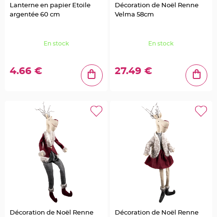
S
Lanterne en papier Etoile
Décoration de Noël Renne
u
argentée 60 cm
Velma 58cm
s
p
e
n
s
En stock
En stock
i
o
n
b
o
4.66 €
27.49 €
u
l
e
p
a
p
i
e
r
T
a
p
i
s
d
e
s
a
l
l
e
e
t
Décoration de Noël Renne
Décoration de Noël Renne
T