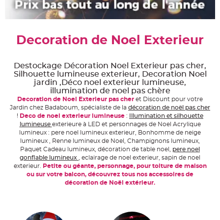
e
A
r
t
i
Decoration de Noel Exterieur
c
l
e
L
u
Destockage Décoration Noel Exterieur pas cher,
m
Silhouette lumineuse exterieur, Decoration Noel
i
jardin ,Déco noel exterieur lumineuse,
n
e
illumination de noel pas chère
u
Decoration de Noel Exterieur pas cher
et Discount pour votre
x
Jardin chez Badaboum, spécialiste de la
décoration de noël pas cher
B
!
Deco de noel exterieur lumineuse
:
Illumination et silhouette
a
lumineuse
exterieure à LED et personnages de Noel Acrylique
l
lumineux : pere noel lumineux exterieur, Bonhomme de neige
l
o
lumineux , Renne lumineux de Noel, Champignons lumineux,
n
Paquet Cadeau lumineux, décoration de table noel,
pere noel
m
a
gonflable lumineux
, eclairage de noel exterieur, sapin de noel
r
exterieur.
Petite ou géante, personnage, pour toiture de maison
i
ou sur votre balcon, découvrez tous nos accessoires de
a
g
décoration de Noël extérieur.
e
&
H
é
l
i