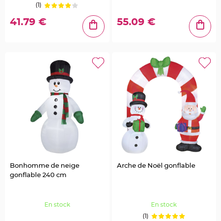
l
(1)
e
t
41.79 €
55.09 €
d
e
t
a
b
l
e
M
a
r
i
a
g
e
C
o
l
o
m
b
e
,
P
Bonhomme de neige
Arche de Noël gonflable
a
p
gonflable 240 cm
i
l
l
o
n
En stock
En stock
,
C
(1)