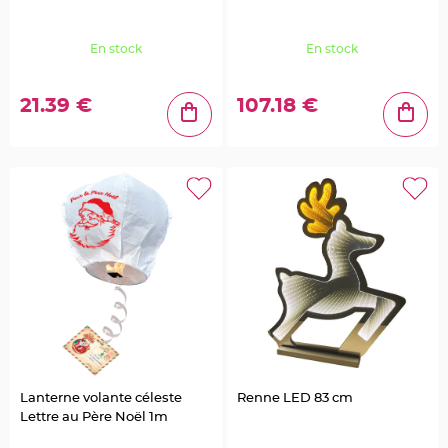
a
r
i
En stock
En stock
a
g
e
21.39 €
107.18 €
B
o
u
g
e
o
i
r
s
e
t
P
h
o
t
o
p
h
o
r
e
s
Lanterne volante céleste
Renne LED 83 cm
Lettre au Père Noël 1m
B
o
u