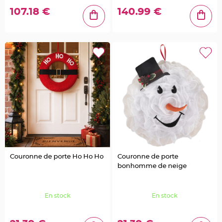
a
g
107.18 €
140.99 €
e
o
i
s
e
a
u
C
o
n
f
e
t
t
i
s
e
t
P
é
t
a
l
Couronne de porte Ho Ho Ho
Couronne de porte
e
d
bonhomme de neige
e
r
o
s
e
En stock
En stock
D
é