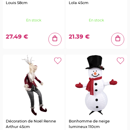
Louis 58cm
Lola 45cm
e
n
t
u
r
En stock
En stock
e
M
a
r
i
27.49 €
21.39 €
a
g
e
D
é
c
o
r
a
t
i
o
n
t
a
b
l
Décoration de Noël Renne
Bonhomme de neige
e
Arthur 45cm
lumineux 110cm
m