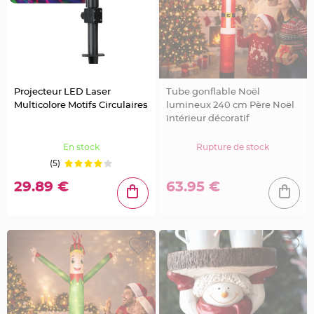
n
t
C
o
n
t
e
n
a
n
Projecteur LED Laser
Tube gonflable Noël
t
Multicolore Motifs Circulaires
lumineux 240 cm Père Noël
à
d
intérieur décoratif
r
a
g
En stock
Rupture de stock
é
e
(5)
s
e
n
29.89 €
63.95 €
t
u
l
l
e
C
o
n
t
e
n
a
n