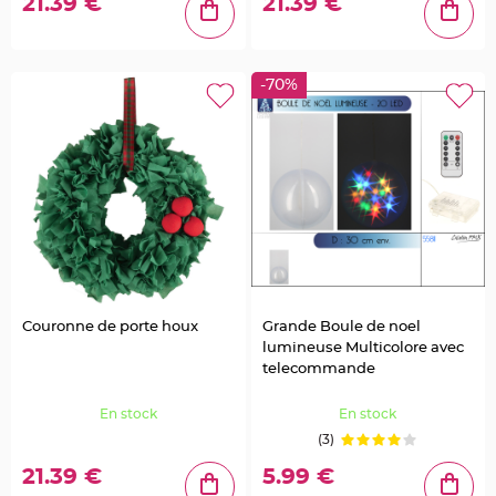
21.39 €
21.39 €
c
o
A
r
d
o
i
-70%
s
e
D
é
c
o
N
a
t
u
r
e
l
l
e
M
Couronne de porte houx
Grande Boule de noel
a
r
lumineuse Multicolore avec
i
a
telecommande
g
e
En stock
En stock
D
(3)
e
c
o
21.39 €
5.99 €
P