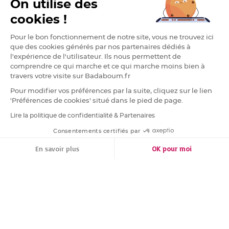
On utilise des
v
o
cookies !
l
a
D
u
Pour le bon fonctionnement de notre site, vous ne trouvez ici
c
que des cookies générés par nos partenaires dédiés à
h
e
l'expérience de l'utilisateur. Ils nous permettent de
s
comprendre ce qui marche et ce qui marche moins bien à
s
e
travers votre visite sur Badaboum.fr
2
8
Pour modifier vos préférences par la suite, cliquez sur le lien
%
'Préférences de cookies' situé dans le pied de page.
D
r
Lire la politique de confidentialité & Partenaires
RGPD
a
g
Consentements certifiés par
e
e
FILTRER
TRIER
s
En savoir plus
OK pour moi
A
v
Plateforme de Gestion du Consentement : Personnalisez vos Options
o
Axeptio consent
l
Notre plateforme vous permet d'adapter et de gérer vos paramètres de conf
a
M
a
r
q
u
i
s
e