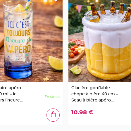
aire apéro
Glacière gonflable
 ml – Ici
chope à bière 40 cm –
En stock
rs l’heure
Seau à bière apéro
géant
10.98 €