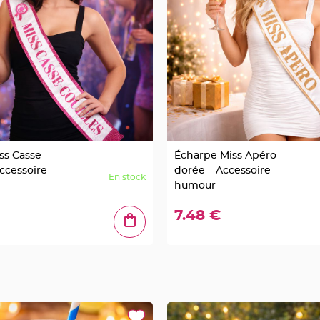
ss Casse-
Écharpe Miss Apéro
Accessoire
dorée – Accessoire
En stock
humour
7.48 €