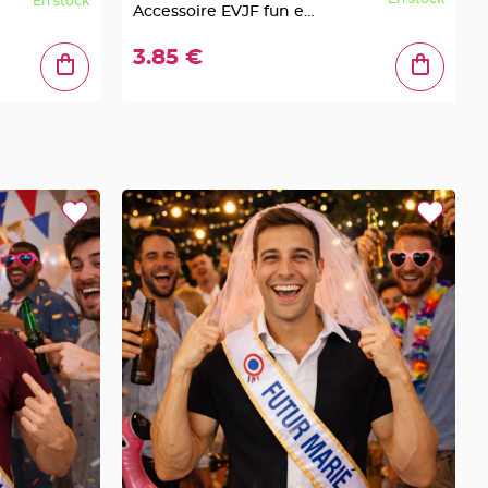
En stock
Accessoire EVJF fun et
décalé
3.85 €