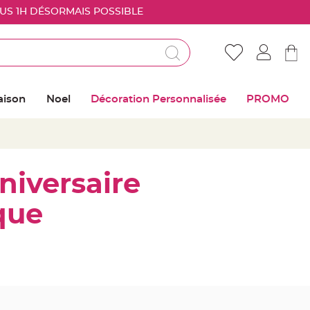
OUS 1H DÉSORMAIS POSSIBLE
Déjà client ?
Connectez vous pour retrouver vos coups de
aison
Noel
Décoration Personnalisée
PROMO
coeur
Me connecter
Mot de passe oublié ?
niversaire
Nouveau client ?
que
Créer mon compte