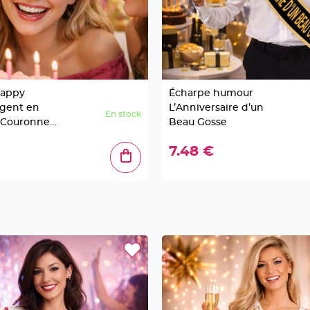
appy
Écharpe humour
rgent en
L’Anniversaire d’un
En stock
– Couronne
Beau Gosse
e festive
7.48 €