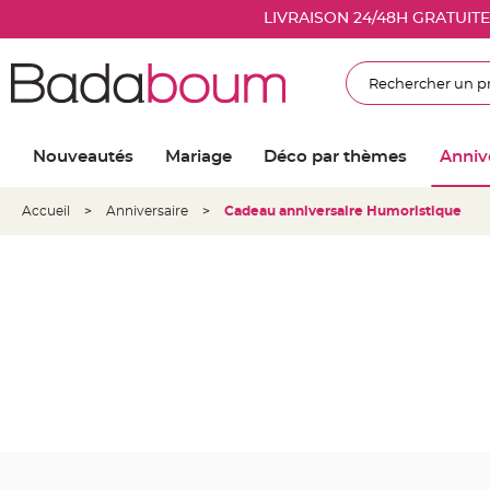
Nouveautés
LIVRAISON 24/48H GRATUIT
Mariage
Décoration
Rechercher
salle
mariage
Article
Nouveautés
Mariage
Déco par thèmes
Anniv
Lumineux
Ballon
Accueil
>
Anniversaire
>
Cadeau anniversaire Humoristique
mariage
&
Hélium
Banderole
et
guirlande
mariage
Housse
de
chaise
mariage