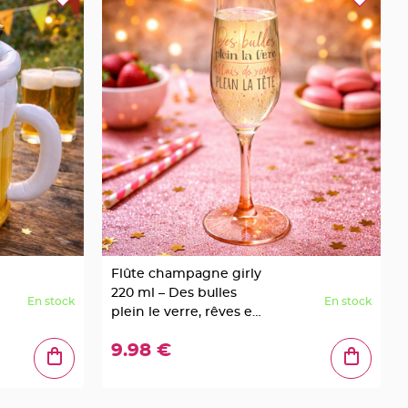
Flûte champagne girly
220 ml – Des bulles
En stock
En stock
plein le verre, rêves en
tête
9.98 €