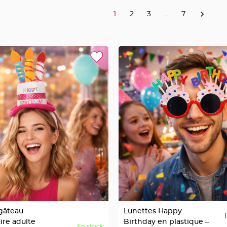
1
2
3
...
7
 gâteau
Lunettes Happy
(
ire adulte
Birthday en plastique –
En stock