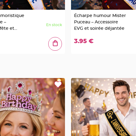
moristique
Écharpe humour Mister
 –
Puceau – Accessoire
En stock
fête et
EVG et soirée déjantée
3.95 €