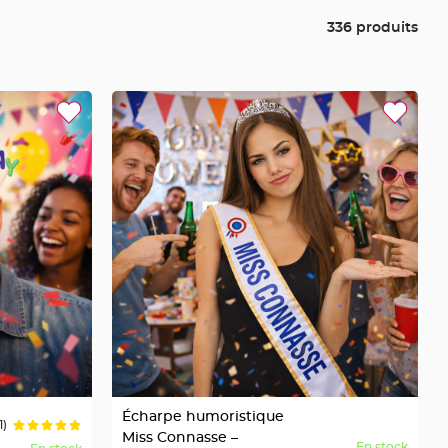
336 produits
Écharpe humoristique
1)
Miss Connasse –
En stock