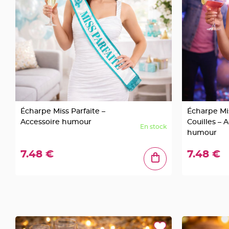
Pics
pour
Déco
Gateau
Rond
de
serviette
table
de
Écharpe Miss Parfaite –
Écharpe Mi
mariage
Accessoire humour
Couilles – 
Contenant
En stock
humour
Dragées
Mariage
7.48 €
7.48 €
Boite
à
dragées
Bourse
et
sac