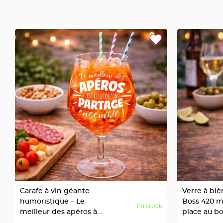
en
bois
Contenant
en
fer
forgé
et
métal
Etiquettes
à
dragées
Support
dragées
Mariage
-
Présentoir
Carafe à vin géante
Verre à bi
Vêtements
humoristique – Le
Boss 420 ml
En stock
meilleur des apéros à
place au bo
à
partager
mousse