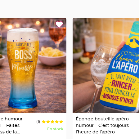
ère humour
Éponge bouteille apéro
(1)
 – Faites
humour – C’est toujours
En stock
ss de la
l’heure de l’apéro