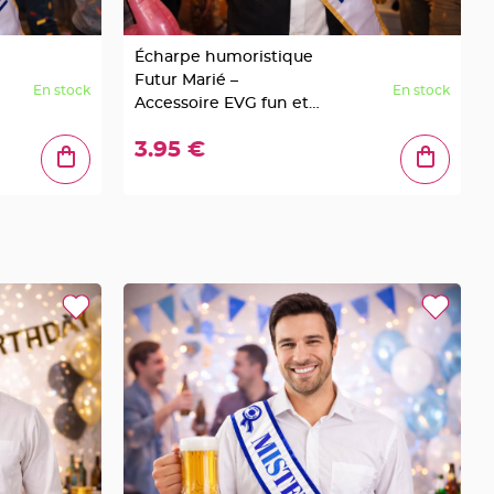
Écharpe humoristique
Futur Marié –
En stock
En stock
Accessoire EVG fun et
festif
3.95 €