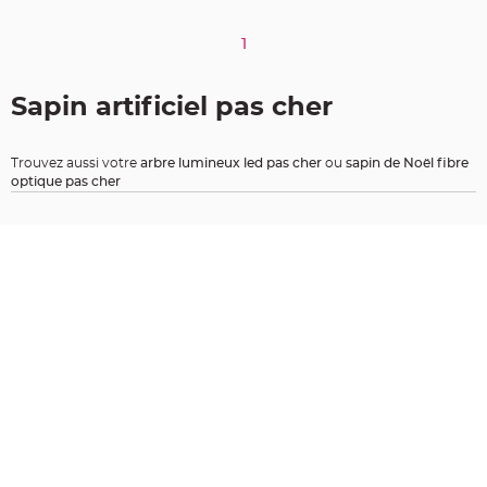
e
d
e
c
1
h
a
i
s
Sapin artificiel pas cher
e
m
a
r
i
Trouvez aussi votre
arbre lumineux led pas cher
ou
sapin de Noël fibre
a
optique pas cher
g
e
L
a
n
t
e
r
n
e
v
o
l
a
n
t
e
e
t
f
l
o