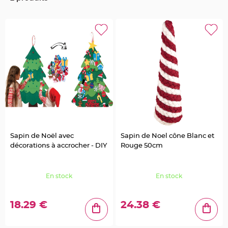
u
m
B
a
n
d
e
r
o
l
e
e
t
g
u
i
r
l
a
n
d
Sapin de Noël avec
Sapin de Noel cône Blanc et
e
décorations à accrocher - DIY
Rouge 50cm
m
a
r
i
a
En stock
En stock
g
e
H
18.29 €
24.38 €
o
u
s
s