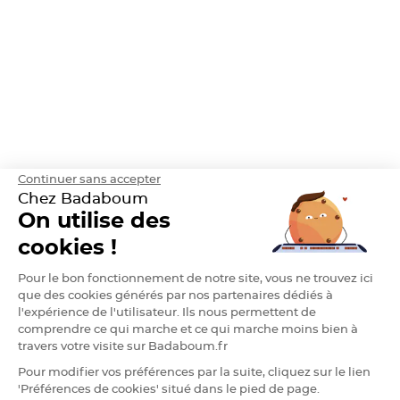
S
u
s
p
e
n
s
i
o
n
b
o
u
l
e
p
a
Continuer sans accepter
p
Chez Badaboum
i
e
On utilise des
r
cookies !
T
a
p
Pour le bon fonctionnement de notre site, vous ne trouvez ici
i
s
que des cookies générés par nos partenaires dédiés à
d
l'expérience de l'utilisateur. Ils nous permettent de
e
s
comprendre ce qui marche et ce qui marche moins bien à
a
l
travers votre visite sur Badaboum.fr
l
e
Pour modifier vos préférences par la suite, cliquez sur le lien
e
t
'Préférences de cookies' situé dans le pied de page.
T