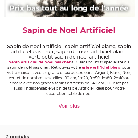
e
A
r
t
i
c
Sapin de Noel Artificiel
l
e
L
u
m
Sapin de noel artificiel, sapin artificiel blanc, sapin
i
artificiel pas cher, sapin de noel artificiel blanc,
n
e
vert, petit sapin de noel artificiel
u
Sapin Artificiel de Noel pas cher
sur Badaboum.fr spécialiste du
x
sapin de noël pas cher
. Retrouvez votre
arbre artificiel blanc
pour
B
votre maison avec un grand choix de couleurs : Argent, Blanc, Noir,
a
Vert et de nombreuses tailles : 90 cm, 1m20, 1m50, 1m80, 2m10 ou
l
encore avec nos grands sapins artificiels de 240 cm , Oubliez pas
l
o
aussi l'indispensable Sapin de table Artificiel, idéal pour votre
n
décoration table de noel.
m
a
r
Voir plus
i
a
g
e
&
H
é
l
i
2 produits