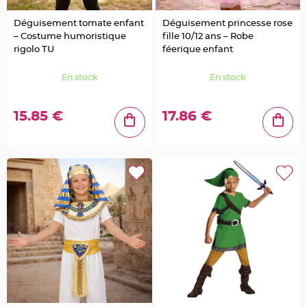
a
g
e
Déguisement tomate enfant
Déguisement princesse rose
o
i
– Costume humoristique
fille 10/12 ans – Robe
s
rigolo TU
féerique enfant
e
a
u
En stock
En stock
C
o
n
f
15.85 €
17.86 €
e
t
t
i
s
e
t
P
é
t
a
l
e
d
e
r
o
s
e
D
é