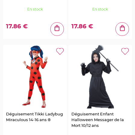
o
r
t
En stock
En stock
e
n
o
m
17.86 €
17.86 €
M
e
n
u
,
C
a
r
t
e
d
'
I
n
v
i
t
a
t
i
o
n
Déguisement Tikki Ladybug
Déguisement Enfant
P
Miraculous 14-16 ans ®
Halloween Messager de la
i
c
Mort 10/12 ans
s
p