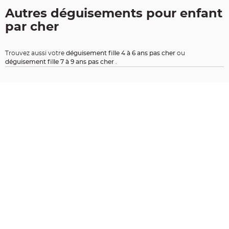
t
Autres déguisements pour enfant
i
par cher
o
n
b
a
Trouvez aussi votre
déguisement fille 4 à 6 ans pas cher
ou
p
déguisement fille 7 à 9 ans pas cher
.
t
e
m
e
C
o
n
t
e
n
a
n
t
à
d
r
a
g
é
e
s
b
a