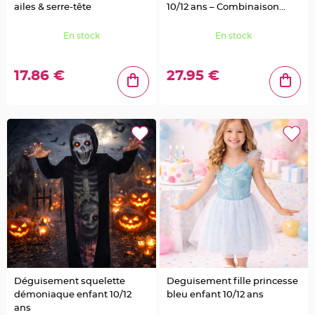
e
ailes & serre-tête
10/12 ans – Combinaison
u
r
complète
s
d
En stock
En stock
é
c
o
r
17.86 €
27.95 €
a
t
i
v
e
s
M
a
r
i
a
g
e
M
a
r
q
u
e
p
l
a
c
Déguisement squelette
Deguisement fille princesse
e
e
démoniaque enfant 10/12
bleu enfant 10/12 ans
t
ans
p