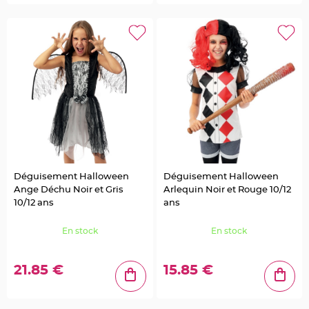
t
à
d
r
a
g
é
e
s
e
n
v
e
r
r
e
C
o
n
t
Déguisement Halloween
Déguisement Halloween
e
n
Ange Déchu Noir et Gris
Arlequin Noir et Rouge 10/12
a
10/12 ans
ans
n
t
à
d
En stock
En stock
r
a
g
é
21.85 €
15.85 €
e
s
e
n
b