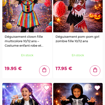
S
u
s
p
e
n
s
i
o
n
b
o
u
Déguisement clown fille
Déguisement pom-pom girl
l
e
multicolore 10/12 ans –
zombie fille 10/12 ans
p
Costume enfant robe et
a
p
serre-tête
i
e
En stock
En stock
r
T
19.95 €
17.95 €
a
p
i
s
d
e
s
a
l
l
e
e
t
T