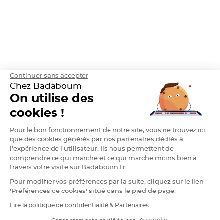
h
e
r
D
r
a
g
é
e
A
m
Continuer sans accepter
a
Chez Badaboum
n
d
On utilise des
e
C
a
cookies !
s
t
i
Pour le bon fonctionnement de notre site, vous ne trouvez ici
l
l
que des cookies générés par nos partenaires dédiés à
e
l'expérience de l'utilisateur. Ils nous permettent de
4
0
comprendre ce qui marche et ce qui marche moins bien à
%
travers votre visite sur Badaboum.fr
D
Pour modifier vos préférences par la suite, cliquez sur le lien
r
a
'Préférences de cookies' situé dans le pied de page.
g
e
Lire la politique de confidentialité & Partenaires
RGPD
e
s
A