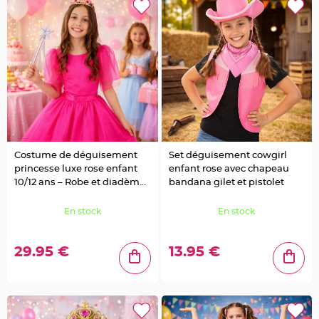
u
m
B
a
n
d
e
r
o
l
e
e
t
g
u
i
r
Costume de déguisement
Set déguisement cowgirl
l
princesse luxe rose enfant
enfant rose avec chapeau
a
n
10/12 ans – Robe et diadème
bandana gilet et pistolet
d
e
inclus
m
En stock
En stock
a
r
i
a
g
29.95 €
13.95 €
e
H
o
u
s
s