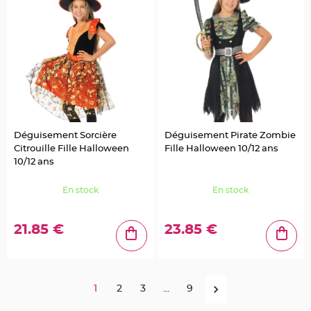
r
é
s
e
n
t
o
i
r
V
ê
t
e
m
Déguisement Sorcière
Déguisement Pirate Zombie
e
n
Citrouille Fille Halloween
Fille Halloween 10/12 ans
t
s
10/12 ans
à
D
r
En stock
En stock
a
g
é
e
21.85 €
23.85 €
s
D
é
c
o
1
2
3
...
9
r
a