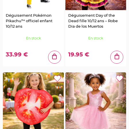
l
e
t
d
Déguisement Pokémon
Déguisement Day of the
e
t
Pikachu™ officiel enfant
Dead fille 10/12 ans – Robe
a
10/12 ans
Dia de los Muertos
b
l
e
M
En stock
En stock
a
r
i
a
33.99 €
19.95 €
g
e
C
o
l
o
m
b
e
,
P
a
p
i
l
l
o
n
,
C