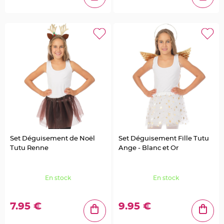
n
t
C
o
n
t
e
n
a
n
t
à
d
r
a
g
é
e
s
e
n
t
Set Déguisement de Noël
Set Déguisement Fille Tutu
u
Tutu Renne
Ange - Blanc et Or
l
l
e
C
En stock
En stock
o
n
t
e
7.95 €
9.95 €
n
a
n