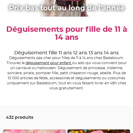
e
A
r
t
i
c
Déguisements pour fille de 11 à
l
e
L
14 ans
u
m
i
n
Déguisement fille 11 ans 12 ans 13 ans 14 ans
e
u
Déguisements pas cher pour filles de 11 à 14 ans chez Badaboum.
x
Trouvez le
déguisement pour enfant
ou ado qui vous convient pour
un carnaval ou halloween. Déguisement de princesse, indienne,
B
sorcière, pirate, pompier fille, petit chaperon rouge, abeille. Plus de
a
l
10 000 articles de fetes, accessoires et déguisements ou costumes
l
uniquement sur Badaboum, tout en vous faisant livrer en 48h chez
o
n
vous gratuitement.
m
a
r
i
a
g
e
&
432 produits
H
é
l
i