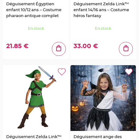
c
o
Déguisement Égyptien
Déguisement Zelda Link™
A
enfant 10/12 ans – Costume
enfant 14/16 ans – Costume
r
d
pharaon antique complet
héros fantasy
o
i
s
En stock
En stock
e
D
é
21.85 €
33.00 €
c
o
N
a
t
u
r
e
l
l
e
M
a
r
i
a
g
e
D
e
c
o
P
Déguisement Zelda Link™
Déguisement ange des