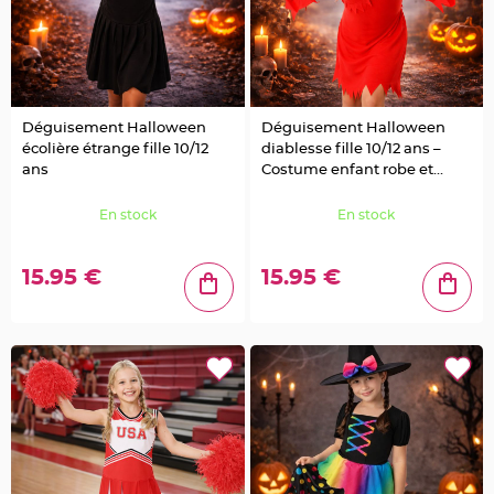
a
r
i
a
g
e
Déguisement Halloween
Déguisement Halloween
B
écolière étrange fille 10/12
diablesse fille 10/12 ans –
o
ans
Costume enfant robe et
u
g
serre-tête
e
o
En stock
En stock
i
r
s
e
15.95 €
15.95 €
t
P
h
o
t
o
p
h
o
r
e
s
B
o
u