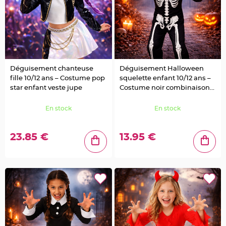
e
n
t
u
r
e
M
a
r
i
a
Déguisement chanteuse
Déguisement Halloween
g
e
fille 10/12 ans – Costume pop
squelette enfant 10/12 ans –
star enfant veste jupe
Costume noir combinaison
D
intégrale
é
En stock
En stock
c
o
r
23.85 €
13.95 €
a
t
i
o
n
t
a
b
l
e
m