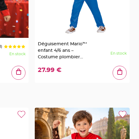
Déguisement Mario™
1)
enfant 4/6 ans –
En stock
En stock
Costume plombier
Nintendo complet
27.99 €