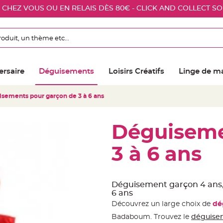
E CHEZ VOUS OU EN RELAIS DÈS 80€ - CLICK AND COLLECT S
ersaire
Déguisements
Loisirs Créatifs
Linge de m
sements pour garçon de 3 à 6 ans
Déguiseme
3 à 6 ans
Déguisement garçon 4 ans
6 ans
Découvrez un large choix de
dé
Badaboum. Trouvez le
déguise