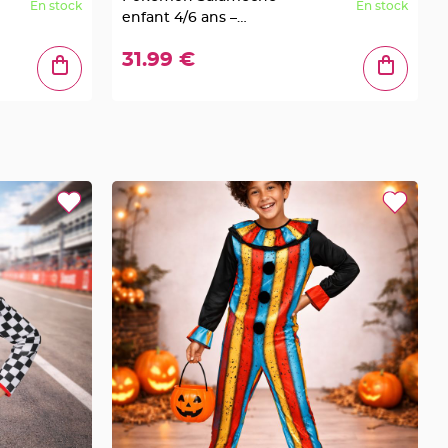
En stock
En stock
enfant 4/6 ans –
Costume officiel
31.99 €