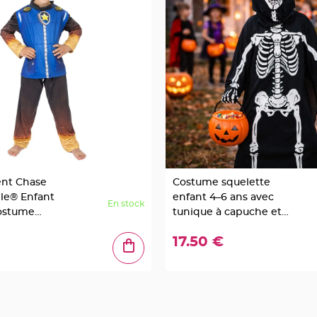
nt Chase
Costume squelette
lle® Enfant
enfant 4–6 ans avec
En stock
Costume
tunique à capuche et
ièces
cagoule intégrée
17.50 €