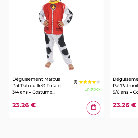
Mariage
Décoration
table
mariage
Bougeoirs
et
Photophores
Bougie
décoration
Centre
de
Déguisement Marcus
Déguiseme
(1)
table
Pat’Patrouille® Enfant
Pat’Patroui
En stock
&
3/4 ans – Costume
5/6 ans – 
Vase
Officiel 3 Pièces
Officiel 3 P
23.26 €
23.26 €
Mariage
Chemin
de
table
Mariage