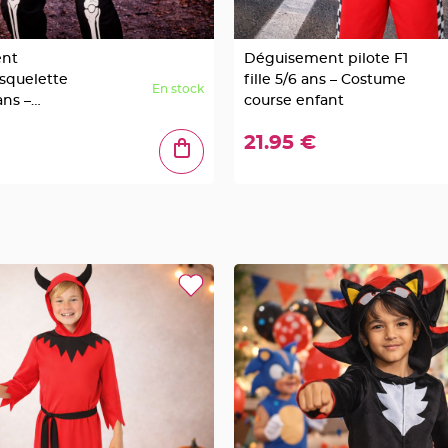
nt
Déguisement pilote F1
squelette
fille 5/6 ans – Costume
En stock
ans –
course enfant
ir
21.95 €
n intégrale