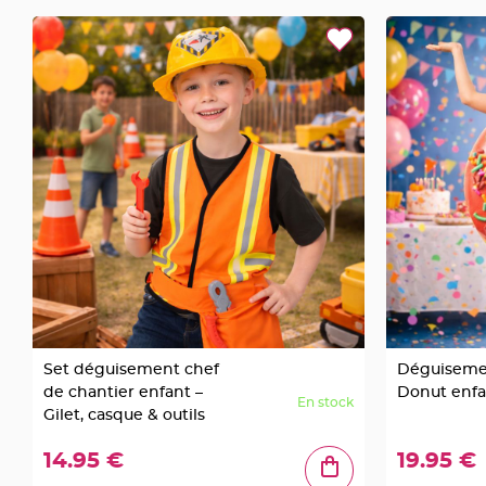
jetable
Chevalet
de
table
Mariage
Colombe,
Papillon,
Cage
oiseau
Confettis
et
Pétale
de
rose
Set déguisement chef
Déguiseme
Déco
de chantier enfant –
Donut enfa
Ardoise
En stock
Gilet, casque & outils
Déco
Naturelle
14.95 €
19.95 €
Mariage