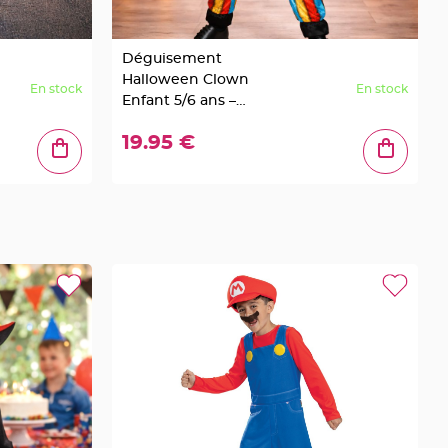
Déguisement
Halloween Clown
En stock
En stock
Enfant 5/6 ans –
Costume Clown
19.95 €
Multicolore