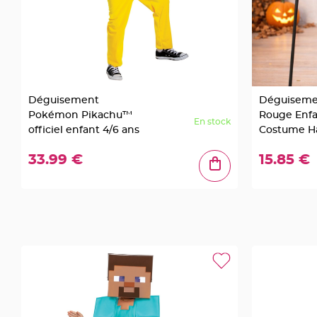
en
bois
Contenant
en
fer
forgé
Déguisement
Déguiseme
Pokémon Pikachu™
Rouge Enfa
et
En stock
officiel enfant 4/6 ans
Costume H
métal
Etiquettes
33.99 €
15.85 €
à
dragées
Support
dragées
Mariage
-
Présentoir
Vêtements
à