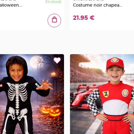
En stock
alloween
Costume noir chapeau
capuche
et tunique
21.95 €