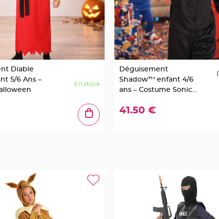
nt Diable
Déguisement
(
nt 5/6 Ans –
Shadow™ enfant 4/6
En stock
alloween
ans – Costume Sonic
noir officiel
41.50 €