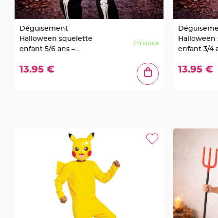
à
dragées
Déguisement
Déguiseme
Contenant
Halloween squelette
Halloween 
Dragées
En stock
enfant 5/6 ans –
enfant 3/4 
Plastique
Costume noir
Costume no
Transparent
13.95 €
13.95 €
combinaison intégrale
combinaiso
Contenant
à
dragées
en
tulle
Contenant
à
dragées
en
verre
Contenant
à
dragées