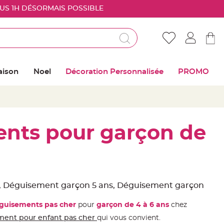
OUS 1H DÉSORMAIS POSSIBLE
Déjà client ?
Connectez vous pour retrouver vos coups de
aison
Noel
Décoration Personnalisée
PROMO
coeur
Me connecter
Mot de passe oublié ?
nts pour garçon de
Nouveau client ?
Créer mon compte
, Déguisement garçon 5 ans, Déguisement garçon
guisements pas cher
pour
garçon de 4 à 6 ans
chez
ment pour enfant pas cher
qui vous convient.