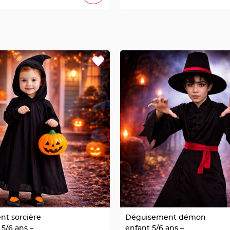
t sorcière
Déguisement démon
 5/6 ans –
enfant 5/6 ans –