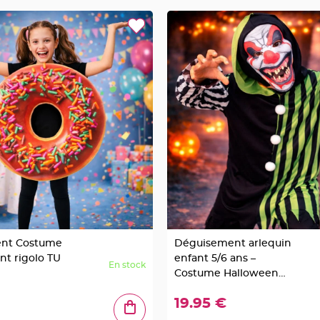
nt Costume
Déguisement arlequin
nt rigolo TU
enfant 5/6 ans –
En stock
Costume Halloween
vert et noir
19.95 €