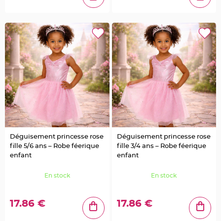
n
t
C
o
n
t
e
n
a
n
t
à
d
r
a
g
é
e
s
e
n
t
Déguisement princesse rose
Déguisement princesse rose
u
fille 5/6 ans – Robe féerique
fille 3/4 ans – Robe féerique
l
l
enfant
enfant
e
C
En stock
En stock
o
n
t
e
17.86 €
17.86 €
n
a
n