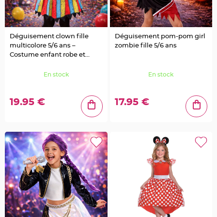
g
e
C
h
Déguisement clown fille
Déguisement pom-pom girl
e
m
multicolore 5/6 ans –
zombie fille 5/6 ans
i
Costume enfant robe et
n
d
serre-tête
e
t
En stock
En stock
a
b
l
e
19.95 €
17.95 €
M
a
r
i
a
g
e
j
e
t
a
b
l
e
C
h
e
v
a