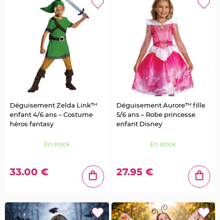
e
t
t
e
s
à
d
r
a
g
é
e
s
S
u
p
Déguisement Zelda Link™
Déguisement Aurore™ fille
p
o
enfant 4/6 ans – Costume
5/6 ans – Robe princesse
r
t
héros fantasy
enfant Disney
d
r
a
En stock
En stock
g
é
e
s
33.00 €
27.95 €
M
a
r
i
a
g
e
-
P