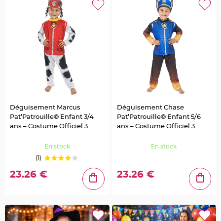
u
m
B
a
n
d
e
r
o
l
e
e
t
g
u
i
r
Déguisement Marcus
Déguisement Chase
l
Pat’Patrouille® Enfant 3/4
Pat’Patrouille® Enfant 5/6
a
n
ans – Costume Officiel 3
ans – Costume Officiel 3
d
e
Pièces
Pièces
m
En stock
En stock
a
r
(1)
i
a
g
23.26 €
23.26 €
e
H
o
u
s
s