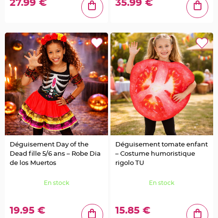
27.99 €
35.99 €
s
C
o
n
t
e
n
a
n
t
D
r
a
g
é
e
s
P
l
a
s
t
i
Déguisement Day of the
Déguisement tomate enfant
q
u
Dead fille 5/6 ans – Robe Dia
– Costume humoristique
e
de los Muertos
rigolo TU
T
r
a
n
En stock
En stock
s
p
a
r
19.95 €
15.85 €
e