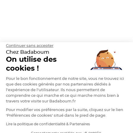
h
e
r
D
r
a
g
é
e
A
m
Continuer sans accepter
a
Chez Badaboum
n
d
On utilise des
e
C
a
cookies !
s
t
i
Pour le bon fonctionnement de notre site, vous ne trouvez ici
l
l
que des cookies générés par nos partenaires dédiés à
e
l'expérience de l'utilisateur. Ils nous permettent de
4
0
comprendre ce qui marche et ce qui marche moins bien à
%
travers votre visite sur Badaboum.fr
D
Pour modifier vos préférences par la suite, cliquez sur le lien
r
a
'Préférences de cookies' situé dans le pied de page.
g
e
Lire la politique de confidentialité & Partenaires
RGPD
e
s
A