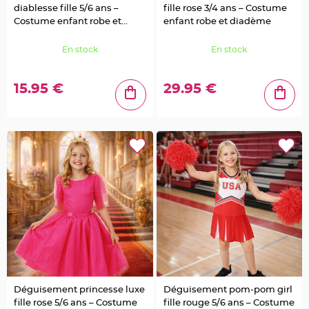
a
diablesse fille 5/6 ans –
fille rose 3/4 ans – Costume
i
l
Costume enfant robe et
enfant robe et diadème
l
e
serre-tête
t
En stock
En stock
t
e
e
t
S
15.95 €
29.95 €
t
r
a
s
s
D
é
c
o
P
l
u
m
e
M
a
r
i
a
g
e
Déguisement princesse luxe
Déguisement pom-pom girl
F
l
fille rose 5/6 ans – Costume
fille rouge 5/6 ans – Costume