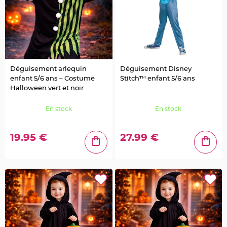
e
n
t
u
r
e
M
a
r
i
a
Déguisement arlequin
Déguisement Disney
g
e
enfant 5/6 ans – Costume
Stitch™ enfant 5/6 ans
Halloween vert et noir
D
é
En stock
En stock
c
o
r
19.95 €
27.99 €
a
t
i
o
n
t
a
b
l
e
m