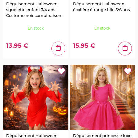
c
o
Déguisement Halloween
Déguisement Halloween
A
squelette enfant 3/4 ans –
écolière étrange fille 5/6 ans
r
d
Costume noir combinaison
o
intégrale
i
s
En stock
En stock
e
D
é
13.95 €
15.95 €
c
o
N
a
t
u
r
e
l
l
e
M
a
r
i
a
g
e
D
e
c
o
P
Déguisement Halloween
Déguisement princesse luxe