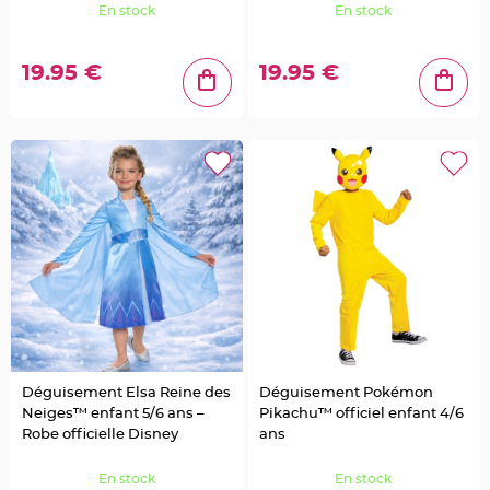
o
En stock
En stock
u
r
D
é
19.95 €
19.95 €
c
o
G
a
t
e
a
u
R
o
n
d
d
e
s
e
r
v
i
e
t
t
e
Déguisement Elsa Reine des
Déguisement Pokémon
t
a
Neiges™ enfant 5/6 ans –
Pikachu™ officiel enfant 4/6
b
Robe officielle Disney
ans
l
e
d
e
En stock
En stock
m