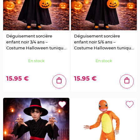
a
r
i
a
g
e
Déguisement sorcière
Déguisement sorcière
B
enfant noir 3/4 ans –
enfant noir 5/6 ans –
o
Costume Halloween tunique
Costume Halloween tunique
u
g
à capuche
à capuche
e
o
En stock
En stock
i
r
s
e
15.95 €
15.95 €
t
P
h
o
t
o
p
h
o
r
e
s
B
o
u