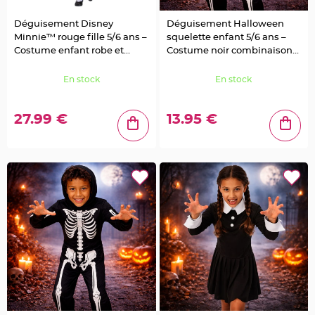
a
g
e
Déguisement Disney
Déguisement Halloween
o
i
Minnie™ rouge fille 5/6 ans –
squelette enfant 5/6 ans –
s
Costume enfant robe et
Costume noir combinaison
e
a
serre-tête
intégrale
u
En stock
En stock
C
o
n
f
27.99 €
13.95 €
e
t
t
i
s
e
t
P
é
t
a
l
e
d
e
r
o
s
e
D
é