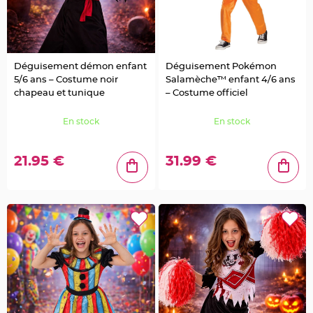
g
i
e
d
é
c
o
r
Déguisement démon enfant
Déguisement Pokémon
a
t
5/6 ans – Costume noir
Salamèche™ enfant 4/6 ans
i
chapeau et tunique
– Costume officiel
o
n
En stock
En stock
C
e
n
t
21.95 €
31.99 €
r
e
d
e
t
a
b
l
e
&
V
a
s
e
M
a
r
i
a