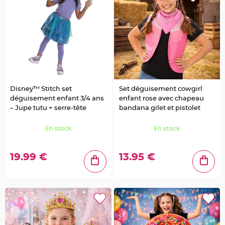
t
t
a
n
t
e
N
o
e
u
d
h
o
Disney™ Stitch set
Set déguisement cowgirl
u
s
déguisement enfant 3/4 ans
enfant rose avec chapeau
s
– Jupe tutu + serre-tête
bandana gilet et pistolet
e
d
e
c
En stock
En stock
h
a
i
s
19.99 €
13.95 €
e
d
e
M
a
r
i
a
g
e