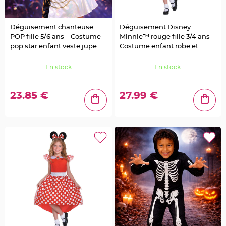
l
e
t
d
Déguisement chanteuse
Déguisement Disney
e
t
POP fille 5/6 ans – Costume
Minnie™ rouge fille 3/4 ans –
a
pop star enfant veste jupe
Costume enfant robe et
b
l
serre-tête
e
M
En stock
En stock
a
r
i
a
23.85 €
27.99 €
g
e
C
o
l
o
m
b
e
,
P
a
p
i
l
l
o
n
,
C