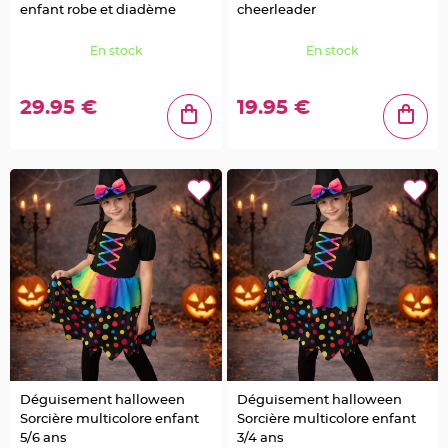
e
enfant robe et diadème
cheerleader
u
r
s
d
En stock
En stock
é
c
o
r
29.95 €
19.95 €
a
t
i
v
e
s
M
a
r
i
a
g
e
M
a
r
q
u
e
p
l
a
c
Déguisement halloween
Déguisement halloween
e
e
Sorcière multicolore enfant
Sorcière multicolore enfant
t
5/6 ans
3/4 ans
p