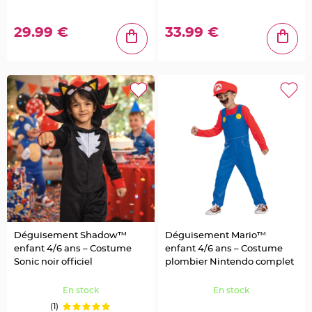
a
r
i
29.99 €
33.99 €
a
g
e
C
o
n
t
e
n
a
n
t
D
r
a
g
é
Déguisement Shadow™
Déguisement Mario™
e
enfant 4/6 ans – Costume
enfant 4/6 ans – Costume
s
M
Sonic noir officiel
plombier Nintendo complet
a
r
En stock
En stock
i
(1)
a