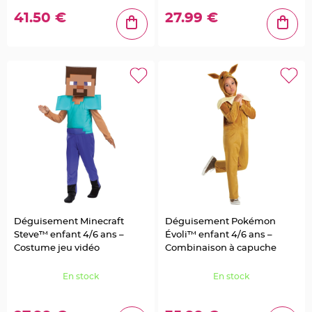
g
41.50 €
27.99 €
e
B
o
i
t
e
à
d
r
a
g
é
e
s
B
o
u
r
s
e
e
Déguisement Minecraft
Déguisement Pokémon
t
s
Steve™ enfant 4/6 ans –
Évoli™ enfant 4/6 ans –
a
Costume jeu vidéo
Combinaison à capuche
c
à
d
r
En stock
En stock
a
g
é
e