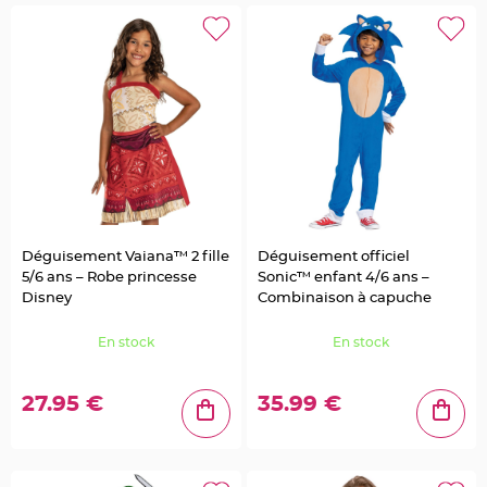
o
i
s
C
o
n
t
e
n
a
n
t
e
n
f
e
r
f
Déguisement Vaiana™ 2 fille
Déguisement officiel
o
r
5/6 ans – Robe princesse
Sonic™ enfant 4/6 ans –
g
Disney
Combinaison à capuche
é
e
t
m
En stock
En stock
é
t
a
l
27.95 €
35.99 €
E
t
i
q
u