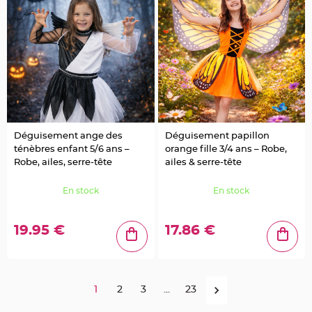
r
é
s
e
n
t
o
i
r
V
ê
t
e
m
Déguisement ange des
Déguisement papillon
e
n
ténèbres enfant 5/6 ans –
orange fille 3/4 ans – Robe,
t
s
Robe, ailes, serre-tête
ailes & serre-tête
à
D
r
En stock
En stock
a
g
é
e
19.95 €
17.86 €
s
D
é
c
o
1
2
3
...
23
r
a