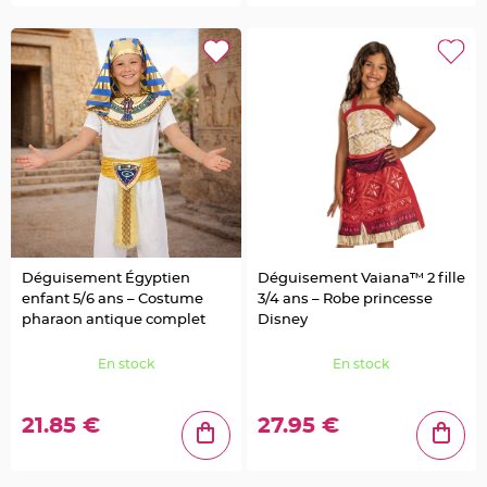
t
à
d
r
a
g
é
e
s
e
n
v
e
r
r
e
C
o
n
t
Déguisement Égyptien
Déguisement Vaiana™ 2 fille
e
n
enfant 5/6 ans – Costume
3/4 ans – Robe princesse
a
pharaon antique complet
Disney
n
t
à
d
En stock
En stock
r
a
g
é
21.85 €
27.95 €
e
s
e
n
b