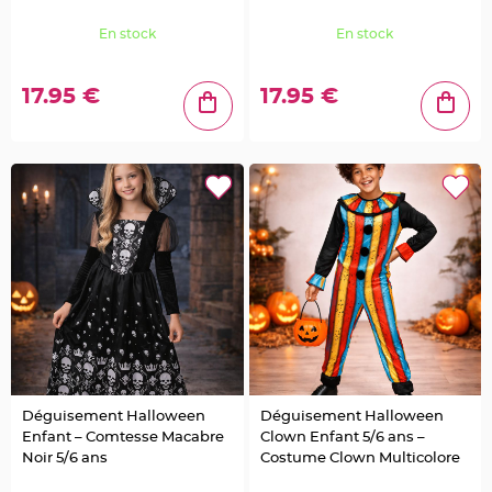
o
r
t
En stock
En stock
e
n
o
m
17.95 €
17.95 €
M
e
n
u
,
C
a
r
t
e
d
'
I
n
v
i
t
a
t
i
o
n
Déguisement Halloween
Déguisement Halloween
P
Enfant – Comtesse Macabre
Clown Enfant 5/6 ans –
i
c
Noir 5/6 ans
Costume Clown Multicolore
s
p