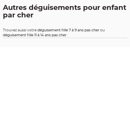
t
Autres déguisements pour enfant
i
par cher
o
n
b
a
Trouvez aussi votre
déguisement fille 7 à 9 ans pas cher
ou
p
déguisement fille 11 à 14 ans pas cher
.
t
e
m
e
C
o
n
t
e
n
a
n
t
à
d
r
a
g
é
e
s
b
a