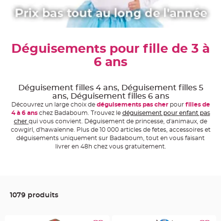
e
A
r
t
i
c
Déguisements pour fille de 3 à
l
e
L
6 ans
u
m
i
n
Déguisement filles 4 ans, Déguisement filles 5
e
u
ans, Déguisement filles 6 ans
x
Découvrez un large choix de
déguisements pas cher
pour
filles de
4 à 6 ans
chez Badaboum. Trouvez le
déguisement pour enfant pas
B
cher
qui vous convient. Déguisement de princesse, d'animaux, de
a
l
cowgirl, d'hawaïenne. Plus de 10 000 articles de fetes, accessoires et
l
déguisements uniquement sur Badaboum, tout en vous faisant
o
n
livrer en 48h chez vous gratuitement.
m
a
r
i
a
g
e
&
1079 produits
H
é
l
i