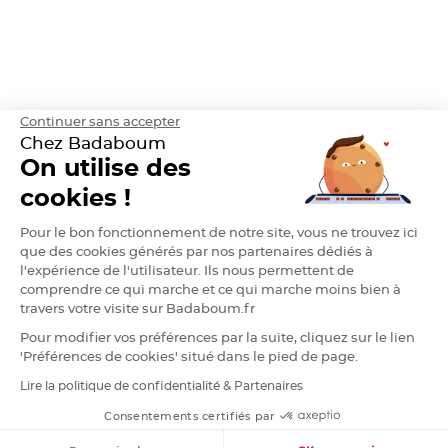
h
e
r
D
r
a
g
é
Continuer sans accepter
e
A
Chez Badaboum
m
On utilise des
a
n
d
cookies !
e
C
a
Pour le bon fonctionnement de notre site, vous ne trouvez ici
s
t
que des cookies générés par nos partenaires dédiés à
i
l'expérience de l'utilisateur. Ils nous permettent de
l
l
comprendre ce qui marche et ce qui marche moins bien à
e
4
travers votre visite sur Badaboum.fr
0
%
Pour modifier vos préférences par la suite, cliquez sur le lien
'Préférences de cookies' situé dans le pied de page.
D
r
Lire la politique de confidentialité & Partenaires
a
RGPD
g
e
Consentements certifiés par
e
s
FILTRER
TRIER
A