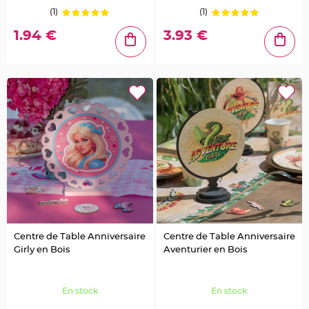
o
r
(1)
(1)
t
e
1.94 €
3.93 €
n
o
m
M
e
n
u
,
C
a
r
t
e
d
'
I
n
v
i
t
a
t
i
Centre de Table Anniversaire
Centre de Table Anniversaire
o
n
Girly en Bois
Aventurier en Bois
P
i
c
En stock
En stock
s
p