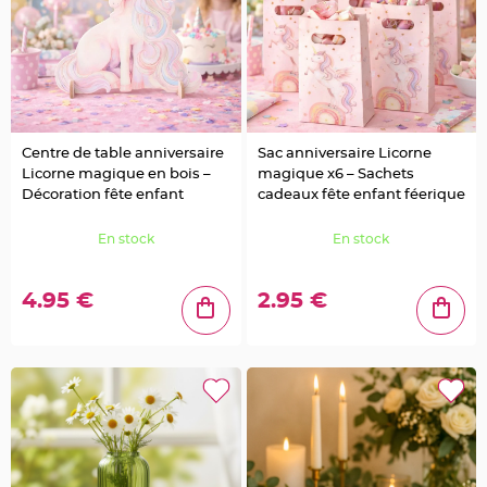
t
t
a
n
t
e
N
o
e
u
Centre de table anniversaire
Sac anniversaire Licorne
d
h
Licorne magique en bois –
magique x6 – Sachets
o
Décoration fête enfant
cadeaux fête enfant féerique
u
s
s
e
En stock
En stock
d
e
c
h
4.95 €
2.95 €
a
i
s
e
d
e
M
a
r
i
a
g
e