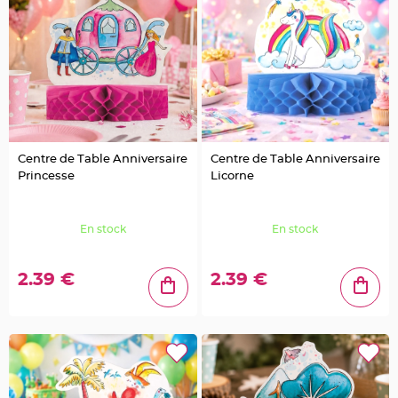
e
t
t
e
s
à
d
r
a
g
é
e
s
Centre de Table Anniversaire
Centre de Table Anniversaire
S
u
Princesse
Licorne
p
p
o
r
t
En stock
En stock
d
r
a
g
2.39 €
2.39 €
é
e
s
M
a
r
i
a
g
e
-
P