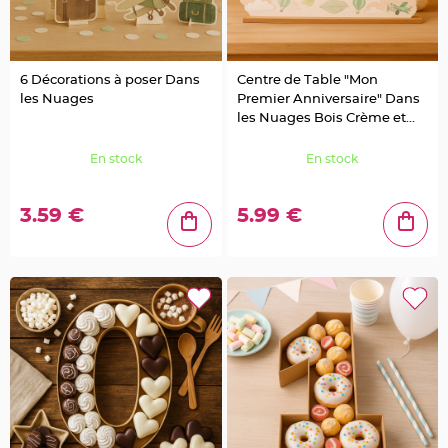
a
r
i
a
6 Décorations à poser Dans
Centre de Table "Mon
g
e
les Nuages
Premier Anniversaire" Dans
les Nuages Bois Crème et
B
Vert Amande 37,5x15cm
o
u
En stock
En stock
g
e
o
i
3.59 €
5.99 €
r
s
e
t
P
h
o
t
o
p
h
o
r
e
s
B
o
u