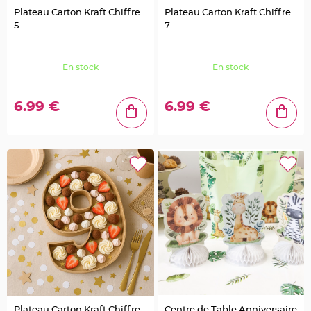
l
Plateau Carton Kraft Chiffre
Plateau Carton Kraft Chiffre
e
t
5
7
d
e
t
a
b
En stock
En stock
l
e
M
a
6.99 €
6.99 €
r
i
a
g
e
C
o
l
o
m
b
e
,
P
a
p
i
l
l
o
n
,
C
Plateau Carton Kraft Chiffre
Centre de Table Anniversaire