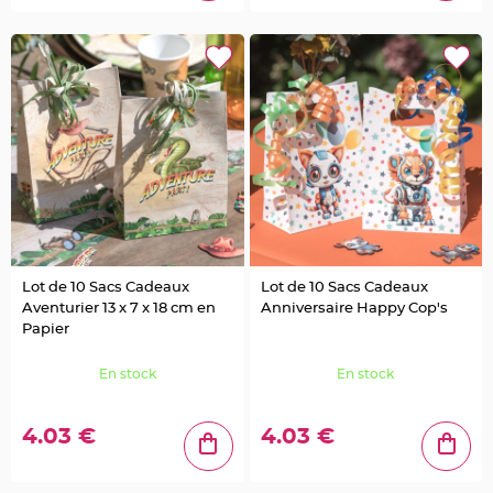
s
C
o
n
t
e
n
a
n
t
D
r
a
g
é
e
s
P
l
a
Lot de 10 Sacs Cadeaux
Lot de 10 Sacs Cadeaux
s
t
Aventurier 13 x 7 x 18 cm en
Anniversaire Happy Cop's
i
Papier
q
u
e
T
En stock
En stock
r
a
n
s
4.03 €
4.03 €
p
a
r
e