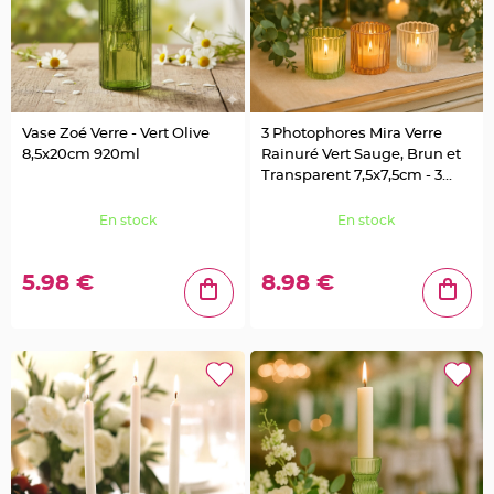
S
u
s
p
e
n
s
i
o
n
Vase Zoé Verre - Vert Olive
3 Photophores Mira Verre
b
o
8,5x20cm 920ml
Rainuré Vert Sauge, Brun et
u
Transparent 7,5x7,5cm - 3
l
e
Coloris Assortis
p
a
En stock
En stock
p
i
e
r
5.98 €
8.98 €
T
a
p
i
s
d
e
s
a
l
l
e
e
t
T