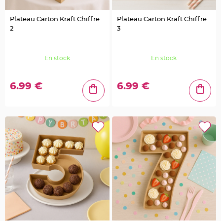
g
e
Plateau Carton Kraft Chiffre
Plateau Carton Kraft Chiffre
C
2
3
h
e
m
i
n
En stock
En stock
d
e
t
a
6.99 €
6.99 €
b
l
e
M
a
r
i
a
g
e
j
e
t
a
b
l
e
C
h
e
v
a