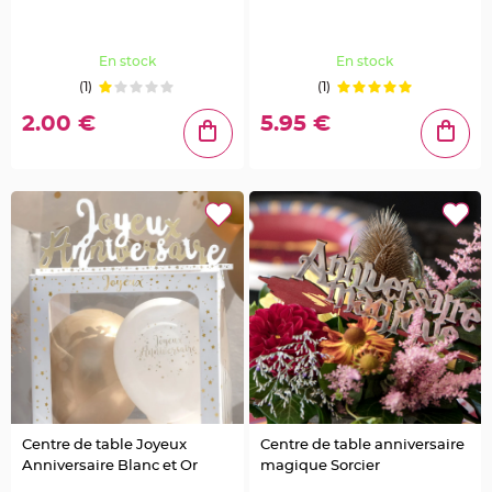
c
o
A
r
d
En stock
En stock
o
i
(1)
(1)
s
e
2.00 €
5.95 €
D
é
c
o
N
a
t
u
r
e
l
l
e
M
a
r
i
a
g
e
D
e
Centre de table Joyeux
Centre de table anniversaire
c
Anniversaire Blanc et Or
magique Sorcier
o
P