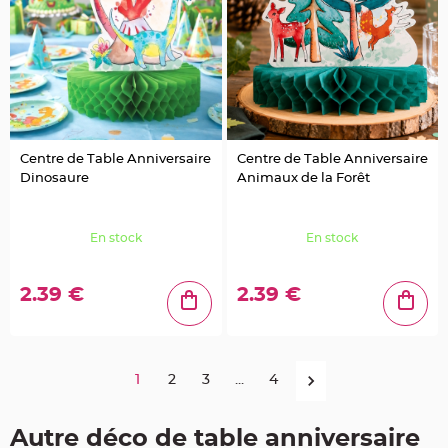
r
é
s
e
n
t
o
i
r
V
ê
Centre de Table Anniversaire
Centre de Table Anniversaire
t
e
Dinosaure
Animaux de la Forêt
m
e
n
t
s
En stock
En stock
à
D
r
a
2.39 €
2.39 €
g
é
e
s
D
é
1
2
3
...
4
c
o
r
Autre déco de table anniversaire
a