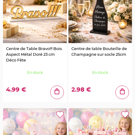
e
d
e
c
h
a
i
s
e
m
a
r
i
a
Centre de Table Bravo!!! Bois
Centre de table Bouteille de
g
Aspect Métal Doré 23 cm
Champagne sur socle 25cm
e
Déco Fête
L
a
n
En stock
En stock
t
e
r
n
4.99 €
2.98 €
e
v
o
l
a
n
t
e
e
t
f
l
o