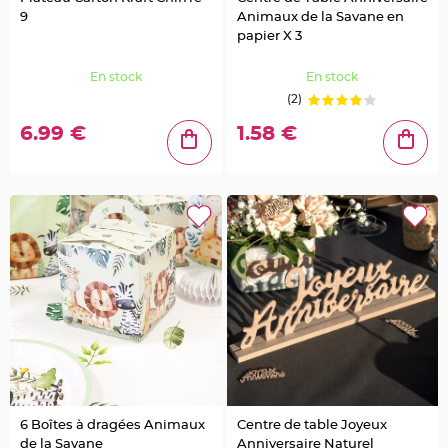
a
g
9
Animaux de la Savane en
e
papier X 3
o
i
s
e
En stock
En stock
a
u
(2)
C
6.99 €
1.58 €
o
n
f
e
t
t
i
s
e
t
P
é
t
a
l
e
d
e
r
o
s
e
D
6 Boîtes à dragées Animaux
Centre de table Joyeux
é
de la Savane
Anniversaire Naturel