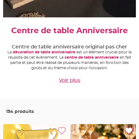
e
A
r
t
i
c
Centre de table Anniversaire
l
e
L
u
m
Centre de table anniversaire original pas cher
i
n
La
décoration de table anniversaire
est un élément crucial pour la
e
réussite de cet événement. Le
centre de table anniversaire
en fait
u
partie et peut être réalisé de plusieurs manières, en fonction des
x
goûts et du thème choisi pour l'occasion.
B
a
Voir plus
l
l
o
n
m
a
r
i
a
154 produits
g
e
&
H
é
l
i