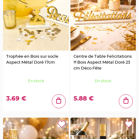
u
m
B
a
n
d
e
r
o
l
e
e
t
g
Trophée en Bois sur socle
Centre de Table Felicitations
u
Aspect Métal Doré 17cm
!!! Bois Aspect Métal Doré 23
i
r
cm Déco Fête
l
a
n
En stock
En stock
d
e
m
a
r
3.69 €
5.88 €
i
a
g
e
H
o
u
s
s