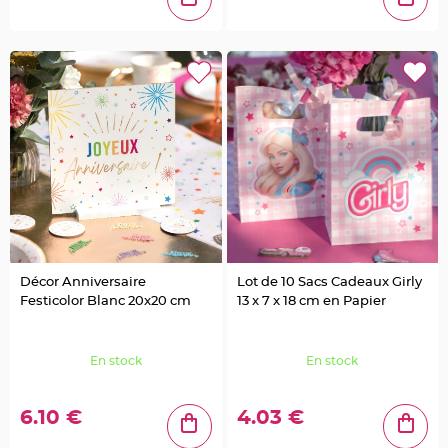
g
e
B
o
i
t
e
à
d
r
a
g
é
e
s
B
o
u
r
Décor Anniversaire
Lot de 10 Sacs Cadeaux Girly
s
e
Festicolor Blanc 20x20 cm
13 x 7 x 18 cm en Papier
e
t
s
a
c
En stock
En stock
à
d
r
a
6.10 €
4.03 €
g
é
e