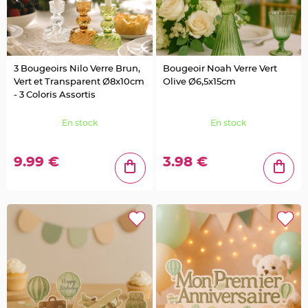
e
n
t
u
r
e
M
a
3 Bougeoirs Nilo Verre Brun,
Bougeoir Noah Verre Vert
r
i
Vert et Transparent Ø8x10cm
Olive Ø6,5x15cm
a
- 3 Coloris Assortis
g
e
En stock
En stock
D
é
c
9.99 €
3.98 €
o
r
a
t
i
o
n
t
a
b
l
e
m