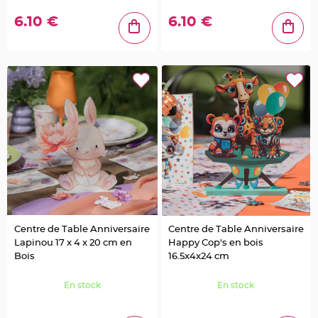
o
u
6.10 €
6.10 €
r
D
é
c
o
G
a
t
e
a
u
R
o
n
d
d
e
s
e
r
v
i
e
Centre de Table Anniversaire
Centre de Table Anniversaire
t
t
Lapinou 17 x 4 x 20 cm en
Happy Cop's en bois
e
Bois
16.5x4x24 cm
t
a
b
l
En stock
En stock
e
d
e
m