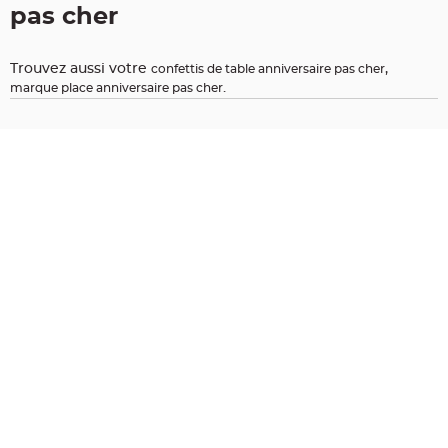
pas cher
t
i
o
n
Trouvez aussi votre
,
confettis de table anniversaire pas cher
b
.
marque place anniversaire pas cher
a
p
t
e
m
e
C
o
n
t
e
n
a
n
t
à
d
r
a
g
é
e
s
b
a