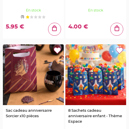
a
i
l
En stock
En stock
l
e
(1)
t
t
e
5.95 €
4.00 €
e
t
S
t
r
a
s
s
D
é
c
o
P
l
u
m
e
M
a
r
i
a
g
Sac cadeau anniversaire
8 Sachets cadeau
e
Sorcier x10 pièces
anniversaire enfant - Thème
Espace
F
l