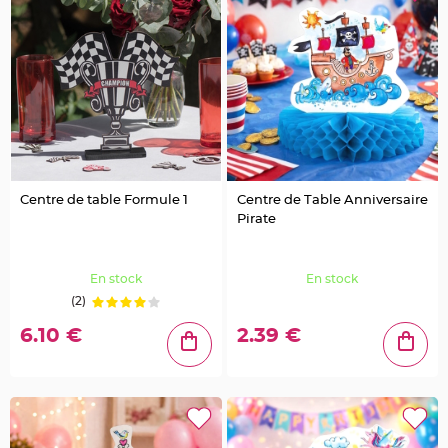
o
i
s
C
o
n
t
e
n
a
n
t
e
n
f
Centre de table Formule 1
Centre de Table Anniversaire
e
r
Pirate
f
o
r
g
é
En stock
En stock
e
t
(2)
m
é
6.10 €
2.39 €
t
a
l
E
t
i
q
u