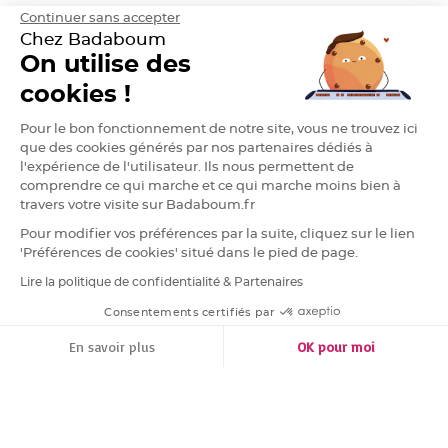
h
Continuer sans accepter
e
r
Chez Badaboum
On utilise des
D
r
cookies !
a
g
é
e
Pour le bon fonctionnement de notre site, vous ne trouvez ici
A
que des cookies générés par nos partenaires dédiés à
m
a
l'expérience de l'utilisateur. Ils nous permettent de
n
comprendre ce qui marche et ce qui marche moins bien à
d
e
travers votre visite sur Badaboum.fr
C
a
Pour modifier vos préférences par la suite, cliquez sur le lien
s
t
'Préférences de cookies' situé dans le pied de page.
i
l
Lire la politique de confidentialité & Partenaires
l
RGPD
e
4
Consentements certifiés par
0
%
FILTRER
TRIER
En savoir plus
OK pour moi
D
Plateforme de Gestion du Consentement : Personnalisez vos Options
r
Axeptio consent
a
Notre plateforme vous permet d'adapter et de gérer vos paramètres de conf
g
e
e
s
A