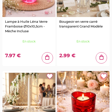
e
d
e
c
h
a
i
s
Lampe à Huile Léna Verre
Bougeoir en verre carré
e
Framboise Ø10x10,5cm -
transparent Grand Modèle
m
a
Mèche Incluse
r
i
a
En stock
En stock
g
e
L
7.97 €
2.99 €
a
n
t
e
r
n
e
v
o
l
a
n
t
e
e
t
f
l
o