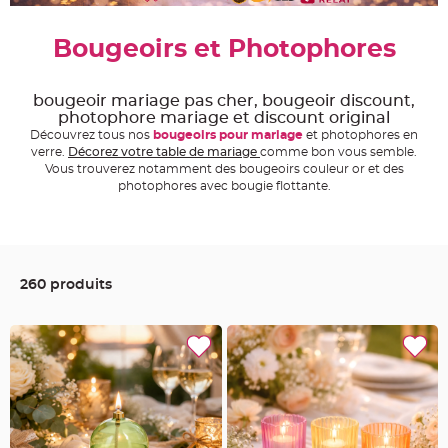
e
A
Bougeoirs et Photophores
r
t
i
c
l
bougeoir mariage pas cher, bougeoir discount,
e
photophore mariage et discount original
L
u
Découvrez tous nos
bougeoirs pour mariage
et photophores en
m
verre.
Décorez votre table de mariage
comme bon vous semble.
i
n
Vous trouverez notamment des bougeoirs couleur or et des
e
photophores avec bougie flottante.
u
x
B
a
l
l
o
260 produits
n
m
a
r
i
a
g
e
&
H
é
l
i