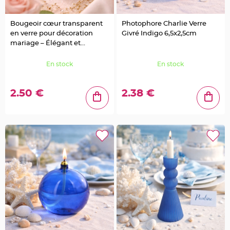
S
u
s
p
Bougeoir cœur transparent
Photophore Charlie Verre
e
en verre pour décoration
Givré Indigo 6,5x2,5cm
n
s
mariage – Élégant et
i
o
romantique
n
En stock
En stock
b
o
u
l
e
2.50 €
2.38 €
p
a
p
i
e
r
T
a
p
i
s
d
e
s
a
l
l
e
e
t
T