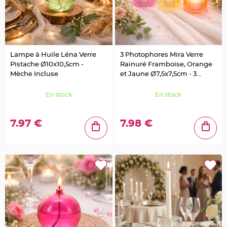
u
m
B
a
n
d
e
r
Lampe à Huile Léna Verre
3 Photophores Mira Verre
o
Pistache Ø10x10,5cm -
Rainuré Framboise, Orange
l
e
Mèche Incluse
et Jaune Ø7,5x7,5cm - 3
e
Coloris Assortis
t
g
En stock
En stock
u
i
r
l
a
7.97 €
7.98 €
n
d
e
m
a
r
i
a
g
e
H
o
u
s
s