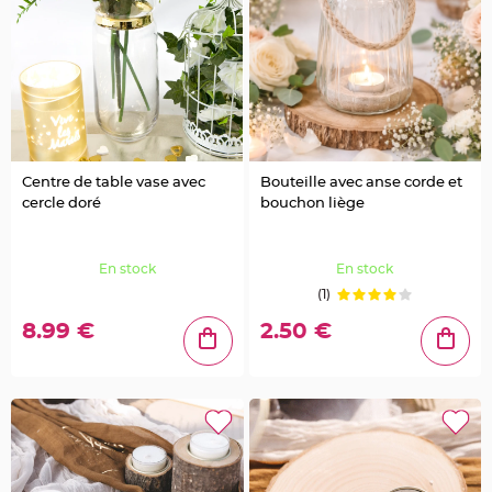
n
t
C
o
n
t
e
n
a
n
t
à
d
Centre de table vase avec
Bouteille avec anse corde et
r
cercle doré
bouchon liège
a
g
é
e
s
En stock
En stock
e
n
(1)
t
u
l
8.99 €
2.50 €
l
e
C
o
n
t
e
n
a
n