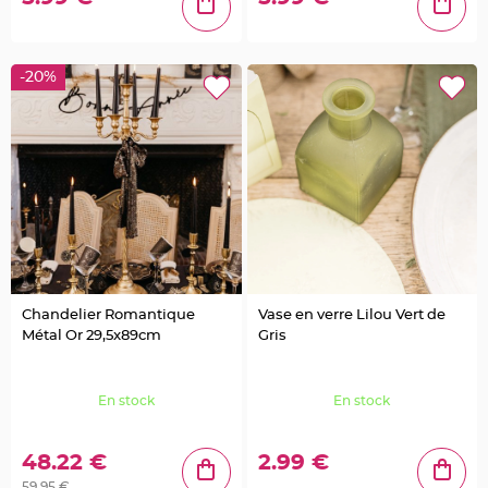
e
u
r
s
d
é
-20%
c
o
r
a
t
i
v
e
s
M
a
r
i
a
g
e
M
Chandelier Romantique
Vase en verre Lilou Vert de
a
Métal Or 29,5x89cm
Gris
r
q
u
e
p
En stock
En stock
l
a
c
e
e
48.22 €
2.99 €
t
p
59.95 €