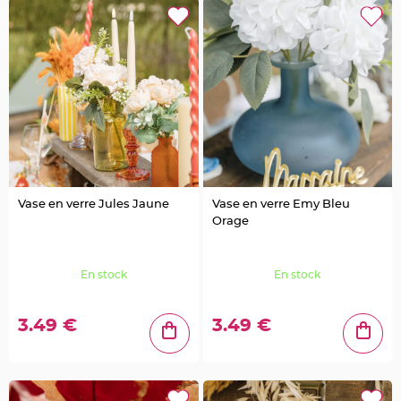
a
r
i
a
g
e
C
o
n
t
e
n
a
n
Vase en verre Jules Jaune
Vase en verre Emy Bleu
t
Orage
D
r
a
En stock
En stock
g
é
e
s
3.49 €
3.49 €
M
a
r
i
a