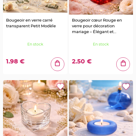
t
t
a
n
t
Bougeoir en verre carré
Bougeoir cœur Rouge en
e
transparent Petit Modèle
verre pour décoration
N
mariage – Élégant et
o
e
romantique
u
En stock
En stock
d
h
o
u
s
1.98 €
2.50 €
s
e
d
e
c
h
a
i
s
e
d
e
M
a
r
i
a
g
e