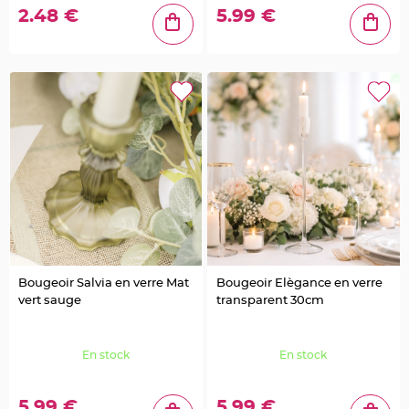
a
i
2.48 €
5.99 €
l
l
e
t
t
e
e
t
S
t
r
a
s
s
D
é
c
o
P
l
u
m
e
Bougeoir Salvia en verre Mat
Bougeoir Elègance en verre
M
vert sauge
transparent 30cm
a
r
i
a
g
En stock
En stock
e
F
l
5.99 €
5.99 €