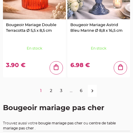
r
é
s
e
n
t
o
Bougeoir Mariage Double
Bougeoir Mariage Astrid
i
Terracotta Ø 5,5 x 8,5 cm
Bleu Marine Ø 8,8 x 16,5 cm
r
V
ê
t
En stock
En stock
e
m
e
n
3.90 €
6.98 €
t
s
à
D
r
a
g
é
1
2
3
...
6
e
s
Bougeoir mariage pas cher
D
é
c
o
Trouvez aussi votre
bougie mariage pas cher
ou
centre de table
r
mariage pas cher
.
a