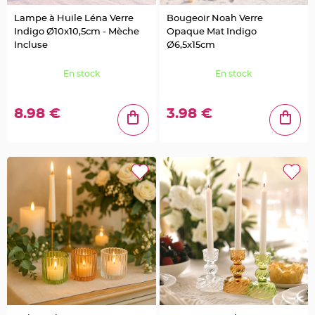
e
n
Lampe à Huile Léna Verre
Bougeoir Noah Verre
t
Indigo Ø10x10,5cm - Mèche
Opaque Mat Indigo
u
r
Incluse
Ø6,5x15cm
e
M
a
En stock
En stock
r
i
a
g
e
8.98 €
3.98 €
D
é
c
o
r
a
t
i
o
n
t
a
b
l
e
m