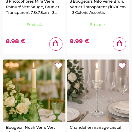
3 Photophores Mira Verre
3 Bougeoirs Nilo Verre Brun,
a
Rainuré Vert Sauge, Brun et
Vert et Transparent Ø8x10cm
r
Transparent 7,5x7,5cm - 3
- 3 Coloris Assortis
i
Coloris Assortis
a
g
En stock
En stock
e
B
8.98 €
9.99 €
o
u
g
e
o
i
r
s
e
t
P
h
o
t
o
p
h
o
r
e
s
B
o
Bougeoir Noah Verre Vert
Chandelier mariage cristal
u