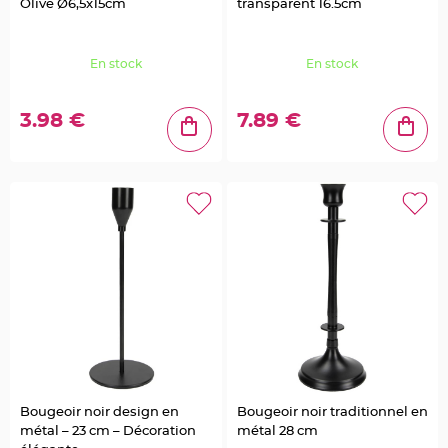
Olive Ø6,5x15cm
transparent 16.5cm
g
i
e
d
é
En stock
En stock
c
o
r
a
t
3.98 €
7.89 €
i
o
n
C
e
n
t
r
e
d
e
t
a
b
l
e
&
V
a
s
e
M
a
Bougeoir noir design en
Bougeoir noir traditionnel en
r
métal – 23 cm – Décoration
métal 28 cm
i
a