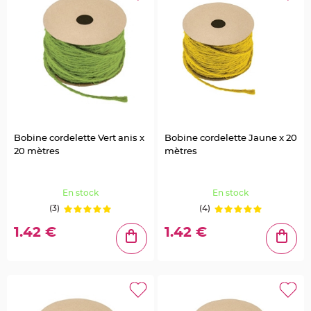
n
t
C
o
n
t
e
n
a
n
t
à
d
r
a
Bobine cordelette Vert anis x
Bobine cordelette Jaune x 20
g
é
20 mètres
mètres
e
s
e
n
t
En stock
En stock
u
l
(3)
(4)
l
e
1.42 €
1.42 €
C
o
n
t
e
n
a
n