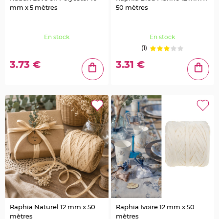
g
mm x 5 mètres
50 mètres
e
C
h
En stock
En stock
e
m
(1)
i
n
d
3.73 €
3.31 €
e
t
a
b
l
e
M
a
r
i
a
g
e
j
e
t
a
b
l
e
C
h
e
Raphia Naturel 12 mm x 50
Raphia Ivoire 12 mm x 50
v
mètres
mètres
a