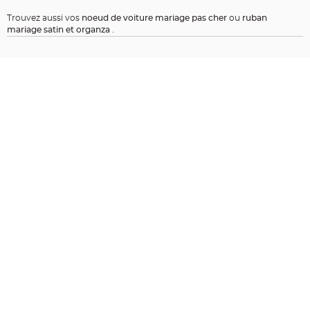
t
Trouvez aussi vos
noeud de voiture mariage pas cher
ou
ruban
i
mariage satin et organza
.
o
n
b
a
p
t
e
m
e
C
o
n
t
e
n
a
n
t
à
d
r
a
g
é
e
s
b
a