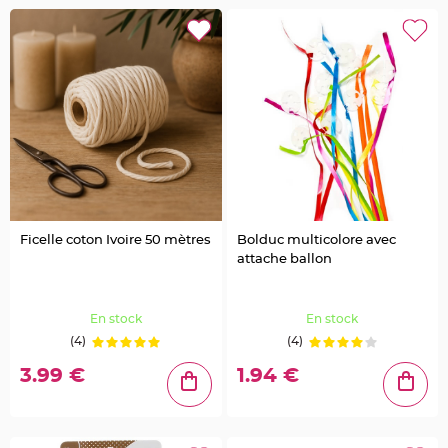
g
e
B
o
i
t
e
à
d
r
a
g
é
e
s
Ficelle coton Ivoire 50 mètres
Bolduc multicolore avec
B
o
attache ballon
u
r
s
e
e
En stock
En stock
t
s
(4)
(4)
a
c
3.99 €
1.94 €
à
d
r
a
g
é
e