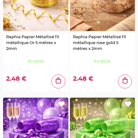
e
d
e
c
h
a
i
s
e
m
Raphia Papier Métallisé fil
Raphia Papier Métallisé fil
a
r
métallique Or 5 mètres x
métallique rose gold 5
i
2mm
mètres x 2mm
a
g
e
En stock
En stock
L
a
n
t
2.48 €
2.48 €
e
r
n
e
v
o
l
a
n
t
e
e
t
f
l
o