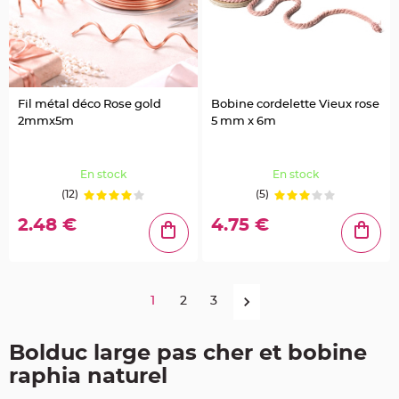
r
é
s
e
n
t
o
i
r
Fil métal déco Rose gold
Bobine cordelette Vieux rose
2mmx5m
5 mm x 6m
V
ê
t
e
m
En stock
En stock
e
n
(12)
(5)
t
s
à
2.48 €
4.75 €
D
r
a
g
é
e
s
1
2
3
D
é
Bolduc large pas cher et bobine
c
o
raphia naturel
r
a