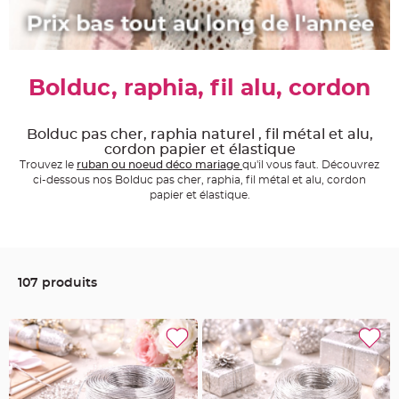
e
A
r
t
i
c
Bolduc, raphia, fil alu, cordon
l
e
L
u
m
Bolduc pas cher, raphia naturel , fil métal et alu,
i
cordon papier et élastique
n
e
Trouvez le
ruban ou noeud déco mariage
qu'il vous faut. Découvrez
u
ci-dessous nos Bolduc pas cher, raphia, fil métal et alu, cordon
x
papier et élastique.
B
a
l
l
o
n
m
107 produits
a
r
i
a
g
e
&
H
é
l
i