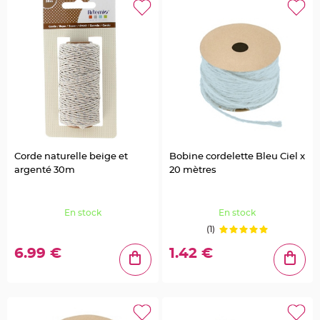
s
C
o
n
t
e
n
a
n
t
D
r
a
g
é
e
Corde naturelle beige et
Bobine cordelette Bleu Ciel x
s
P
argenté 30m
20 mètres
l
a
s
t
i
En stock
En stock
q
u
(1)
e
T
6.99 €
1.42 €
r
a
n
s
p
a
r
e