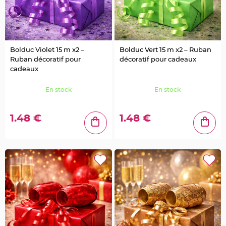
t
t
a
n
t
e
N
Bolduc Violet 15 m x2 –
Bolduc Vert 15 m x2 – Ruban
o
Ruban décoratif pour
décoratif pour cadeaux
e
u
cadeaux
d
h
o
En stock
En stock
u
s
s
e
d
1.48 €
1.48 €
e
c
h
a
i
s
e
d
e
M
a
r
i
a
g
e