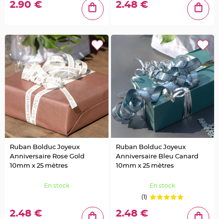
o
2.90 €
2.48 €
r
t
e
n
o
m
M
e
n
u
,
C
a
r
t
e
d
'
I
n
v
i
t
Ruban Bolduc Joyeux
Ruban Bolduc Joyeux
a
Anniversaire Rose Gold
Anniversaire Bleu Canard
t
i
10mm x 25 mètres
10mm x 25 mètres
o
n
En stock
En stock
P
(1)
i
c
s
2.48 €
2.48 €
p