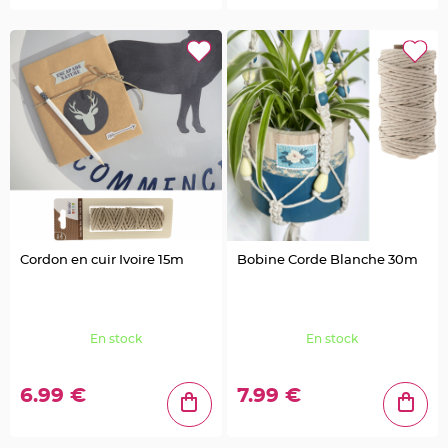
a
r
i
a
g
e
C
o
n
t
e
n
a
n
t
D
Cordon en cuir Ivoire 15m
Bobine Corde Blanche 30m
r
a
g
é
En stock
En stock
e
s
M
a
6.99 €
7.99 €
r
i
a