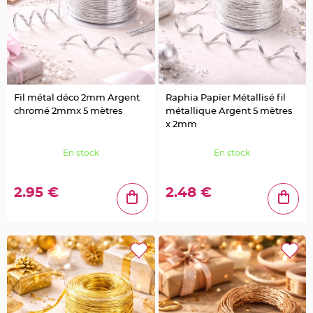
u
m
B
a
n
d
e
r
o
l
Fil métal déco 2mm Argent
Raphia Papier Métallisé fil
e
e
chromé 2mmx 5 mètres
métallique Argent 5 mètres
t
x 2mm
g
u
i
r
En stock
En stock
l
a
n
d
2.95 €
2.48 €
e
m
a
r
i
a
g
e
H
o
u
s
s