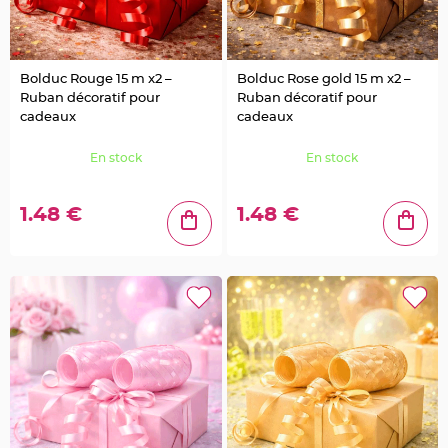
S
u
s
p
e
n
Bolduc Rouge 15 m x2 –
Bolduc Rose gold 15 m x2 –
s
i
Ruban décoratif pour
Ruban décoratif pour
o
n
cadeaux
cadeaux
b
o
u
En stock
En stock
l
e
p
a
1.48 €
1.48 €
p
i
e
r
T
a
p
i
s
d
e
s
a
l
l
e
e
t
T