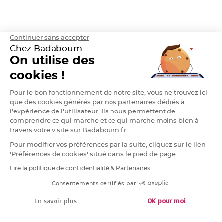
h
e
r
D
Continuer sans accepter
r
a
Chez Badaboum
g
é
On utilise des
e
A
cookies !
m
a
n
Pour le bon fonctionnement de notre site, vous ne trouvez ici
d
e
que des cookies générés par nos partenaires dédiés à
C
a
l'expérience de l'utilisateur. Ils nous permettent de
s
comprendre ce qui marche et ce qui marche moins bien à
t
i
travers votre visite sur Badaboum.fr
l
l
Pour modifier vos préférences par la suite, cliquez sur le lien
e
4
'Préférences de cookies' situé dans le pied de page.
0
%
Lire la politique de confidentialité & Partenaires
RGPD
D
Consentements certifiés par
r
a
FILTRER
TRIER
g
En savoir plus
OK pour moi
e
e
Plateforme de Gestion du Consentement : Personnalisez vos Options
Axeptio consent
s
A