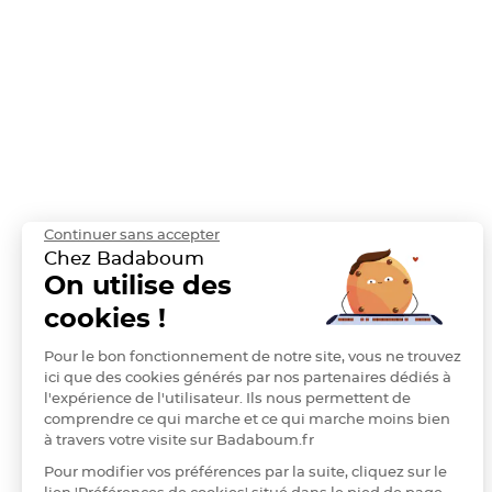
à
dragées
Contenant
Dragées
Plastique
Transparent
Contenant
à
dragées
Continuer sans accepter
en
Chez Badaboum
tulle
On utilise des
Contenant
cookies !
à
dragées
Pour le bon fonctionnement de notre site, vous ne trouvez
ici que des cookies générés par nos partenaires dédiés à
en
l'expérience de l'utilisateur. Ils nous permettent de
verre
comprendre ce qui marche et ce qui marche moins bien
Contenant
à travers votre visite sur Badaboum.fr
à
Pour modifier vos préférences par la suite, cliquez sur le
dragées