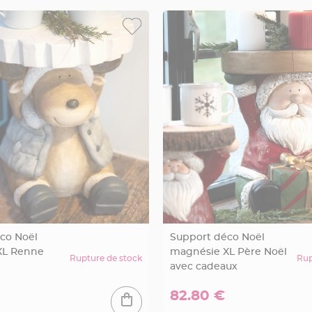
co Noël
Support déco Noël
XL Renne
magnésie XL Père Noël
Rupture de stock
Rup
avec cadeaux
82.80 €