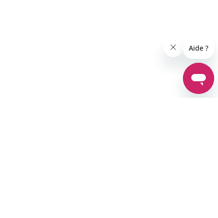
es réglementations. Personnalisez vos préférences pour contrôle
Service client performant
+50 000 avis client