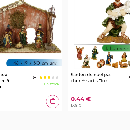
noel
Santon de noel pas
(4)
(
vec 9
cher Assortis 11cm
En stock
xe
0.44 €
1.48 €