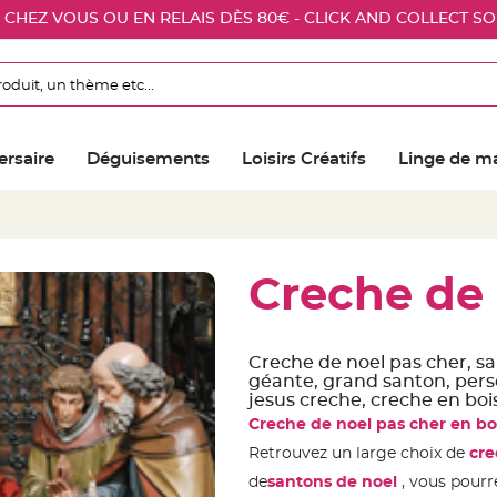
E CHEZ VOUS OU EN RELAIS DÈS 80€ - CLICK AND COLLECT S
ersaire
Déguisements
Loisirs Créatifs
Linge de m
Creche de 
Creche de noel pas cher, sa
géante, grand santon, pers
jesus creche, creche en boi
Creche de noel pas cher en bo
Retrouvez un large choix de
cre
de
santons de noel
, vous pourr