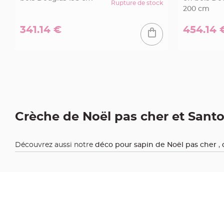
Pics
Rupture de stock
200 cm
pour
Déco
341.14 €
454.14 
Gateau
Rond
de
serviette
table
de
mariage
Crèche de Noël pas cher et Sant
Contenant
Dragées
Découvrez aussi notre
déco pour sapin de Noël pas cher
,
Mariage
Boite
à
dragées
Bourse
et
sac