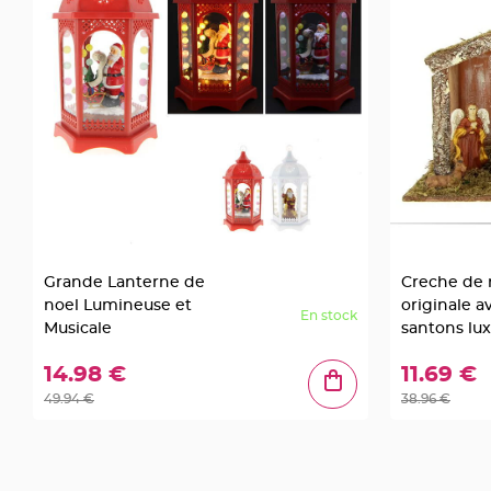
Mariage
Décoration
table
mariage
Bougeoirs
et
Photophores
Bougie
décoration
Centre
de
Grande Lanterne de
Creche de 
table
noel Lumineuse et
originale a
En stock
&
Musicale
santons lu
Vase
14.98 €
11.69 €
Mariage
Chemin
49.94 €
38.96 €
de
table
Mariage