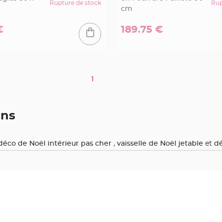
Rupture de stock
Rup
cm
€
189.75 €
1
ons
déco de Noël intérieur pas cher
,
vaisselle de Noël jetable
et
dé