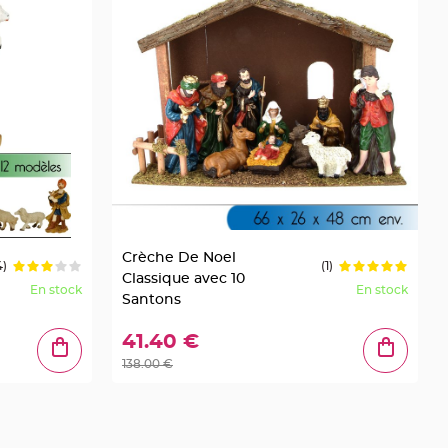
Crèche De Noel
4)
(1)
Classique avec 10
En stock
En stock
Santons
41.40 €
138.00 €