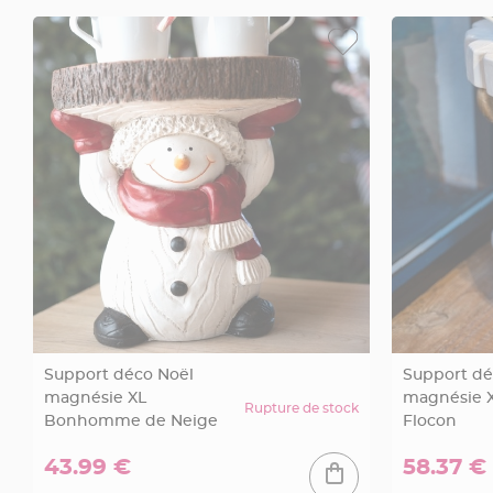
jetable
Chevalet
de
table
Mariage
Colombe,
Papillon,
Cage
oiseau
Confettis
et
Pétale
de
rose
Support déco Noël
Support dé
Déco
magnésie XL
magnésie 
Ardoise
Rupture de stock
Bonhomme de Neige
Flocon
Déco
Naturelle
43.99 €
58.37 €
Mariage