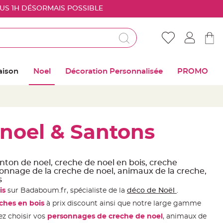
OUS 1H DÉSORMAIS POSSIBLE
Déjà client ?
Connectez vous pour retrouver vos coups de
aison
Noel
Décoration Personnalisée
PROMO
coeur
Me connecter
Mot de passe oublié ?
noel & Santons
Nouveau client ?
nton de noel, creche de noel en bois, creche
onnage de la creche de noel, animaux de la creche,
s
Créer mon compte
is
sur Badaboum.fr, spécialiste de la
déco de Noël
.
ches en bois
à prix discount ainsi que notre large gamme
ez choisir vos
personnages de creche de
noel
, animaux de