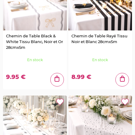
e
d
e
c
h
a
i
s
e
m
Chemin de Table Black &
Chemin de Table Rayé Tissu
a
r
White Tissu Blanc, Noir et Or
Noir et Blanc 28cmx5m
i
28cmx5m
a
g
e
En stock
En stock
L
a
n
t
9.95 €
8.99 €
e
r
n
e
v
o
l
a
n
t
e
e
t
f
l
o