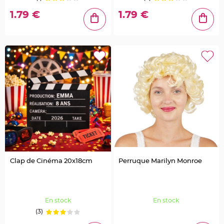
e
u
r
1.79 €
1.79 €
s
d
é
c
o
r
a
t
i
v
e
s
M
a
r
i
a
g
e
M
a
r
q
Clap de Cinéma 20x18cm
Perruque Marilyn Monroe
u
e
p
l
a
c
En stock
En stock
e
e
(3)
t
p