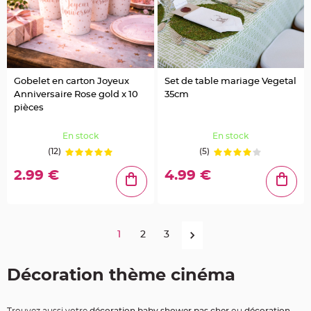
r
é
s
e
n
t
o
i
r
Gobelet en carton Joyeux
Set de table mariage Vegetal
Anniversaire Rose gold x 10
35cm
V
ê
pièces
t
e
m
En stock
En stock
e
n
(12)
(5)
t
s
à
2.99 €
4.99 €
D
r
a
g
é
e
s
1
2
3
D
é
Décoration thème cinéma
c
o
r
a
Trouvez aussi votre
décoration baby shower pas cher
ou
décoration