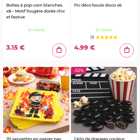
g
i
Boîtes à pop-corn blanches
Pic déco boule disco x6
e
x8 – Motif fougère dorée chic
d
é
et festive
c
o
r
En stock
En stock
a
t
(1)
i
o
n
3.15 €
4.99 €
C
e
n
t
-32%
r
e
d
e
t
a
b
l
e
&
V
a
s
e
M
a
r
i
20 serviettes en papier pas
1 kilo de dragees couleur
a