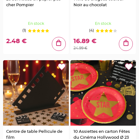
g
cher Pompier
Noir au chocolat
e
C
h
En stock
En stock
e
m
(1)
(4)
i
n
d
2.48 €
16.89 €
e
t
24.99 €
a
b
l
e
M
a
r
i
a
g
e
j
e
t
a
b
l
e
C
h
e
Centre de table Pellicule de
10 Assiettes en carton Fêtes
v
film
du Cinéma Hollywood Ø 23
a