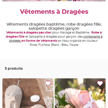
e
A
Vêtements à Dragées
r
t
i
c
l
Vêtements dragées baptême, robe dragées fille,
e
salopette dragées garçon
L
u
Vêtements à dragées pas cher
pour Mariage et Baptême :
Robe à
m
dragées fille
et Salopette à dragées pour garçon, des
contenants à
i
n
dragées
en forme de vêtements
en tissu organza en couleur :
e
Rose, Fuchsia, Blanc , Bleu, Taupe
u
x
B
a
l
l
o
5 produits
n
m
a
r
i
a
g
e
&
H
é
l
i