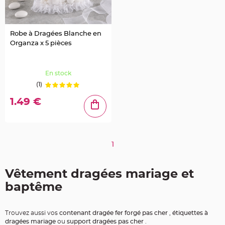
t
t
a
n
t
Robe à Dragées Blanche en
e
Organza x 5 pièces
N
o
e
u
En stock
d
h
(1)
o
u
s
1.49 €
s
e
d
e
c
h
a
1
i
s
e
d
e
Vêtement dragées mariage et
M
a
baptême
r
i
a
g
e
Trouvez aussi vos
contenant dragée fer forgé pas cher
,
étiquettes à
dragées mariage
ou
support dragées pas cher
.