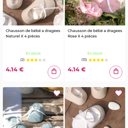
u
m
B
a
n
d
e
r
Chausson de bébé a dragees
Chausson de bébé a dragees
o
Naturel X 4 pièces
Rose X 4 pièces
l
e
e
t
g
En stock
En stock
u
i
(2)
(13)
r
l
a
4.14 €
4.14 €
n
d
e
m
a
r
i
a
g
e
H
o
u
s
s