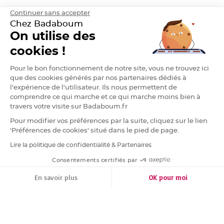
a
Continuer sans accepter
r
Chez Badaboum
i
a
On utilise des
g
cookies !
e
B
Pour le bon fonctionnement de notre site, vous ne trouvez ici
o
que des cookies générés par nos partenaires dédiés à
u
g
l'expérience de l'utilisateur. Ils nous permettent de
e
o
comprendre ce qui marche et ce qui marche moins bien à
i
travers votre visite sur Badaboum.fr
r
s
e
Pour modifier vos préférences par la suite, cliquez sur le lien
t
'Préférences de cookies' situé dans le pied de page.
P
h
o
Lire la politique de confidentialité & Partenaires
RGPD
t
o
Consentements certifiés par
p
h
FILTRER
TRIER
o
En savoir plus
OK pour moi
r
e
Plateforme de Gestion du Consentement : Personnalisez vos Options
Axeptio consent
s
Notre plateforme vous permet d'adapter et de gérer vos paramètres de conf
B
o
u