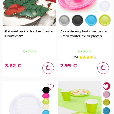
a
r
i
a
g
e
8 Assiettes Carton Feuille de
Assiette en plastique ronde
B
Houx 23cm
22cm couleur x 20 pièces
o
u
g
e
o
En stock
En stock
i
r
(25)
s
e
t
3.62 €
2.99 €
P
h
o
t
o
p
h
o
r
e
s
B
o
u