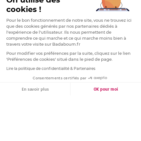
On utilise des
o
r
cookies !
t
e
n
Pour le bon fonctionnement de notre site, vous ne trouvez ici
o
m
que des cookies générés par nos partenaires dédiés à
l'expérience de l'utilisateur. Ils nous permettent de
M
e
comprendre ce qui marche et ce qui marche moins bien à
n
travers votre visite sur Badaboum.fr
u
,
C
Pour modifier vos préférences par la suite, cliquez sur le lien
a
'Préférences de cookies' situé dans le pied de page.
r
t
e
Lire la politique de confidentialité & Partenaires
RGPD
d
'
Consentements certifiés par
I
n
FILTRER
TRIER
v
En savoir plus
OK pour moi
i
t
Plateforme de Gestion du Consentement : Personnalisez vos Options
Axeptio consent
a
t
Notre plateforme vous permet d'adapter et de gérer vos paramètres de conf
i
o
n
P
i
c
s
p