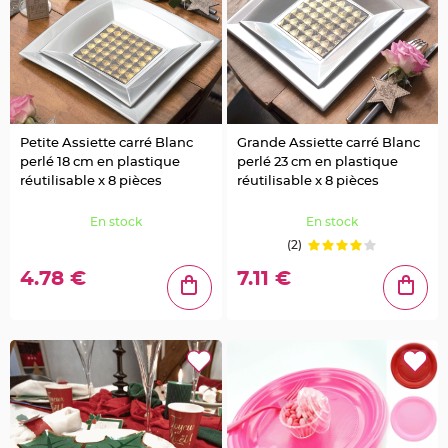
e
n
t
u
r
e
M
a
r
i
a
g
Petite Assiette carré Blanc
Grande Assiette carré Blanc
e
perlé 18 cm en plastique
perlé 23 cm en plastique
réutilisable x 8 pièces
réutilisable x 8 pièces
D
é
En stock
En stock
c
o
(2)
r
a
4.78 €
7.11 €
t
i
o
n
t
a
b
l
e
m