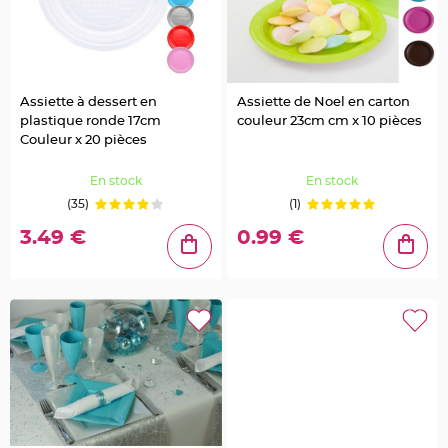
g
i
e
d
é
c
o
r
a
Assiette à dessert en
Assiette de Noel en carton
t
plastique ronde 17cm
couleur 23cm cm x 10 pièces
i
o
Couleur x 20 pièces
n
C
En stock
En stock
e
(35)
(1)
n
t
r
3.49 €
0.99 €
e
d
e
t
a
b
l
e
&
V
a
s
e
M
a
r
i
a