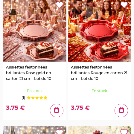
u
m
B
a
n
d
e
r
o
l
e
e
t
g
u
i
r
Assiettes festonnées
Assiettes festonnées
l
a
brillantes Rose gold en
brillantes Rouge en carton 21
n
d
carton 21 cm – Lot de 10
cm – Lot de 10
e
m
a
En stock
En stock
r
i
(1)
a
g
3.75 €
3.75 €
e
H
o
u
s
s