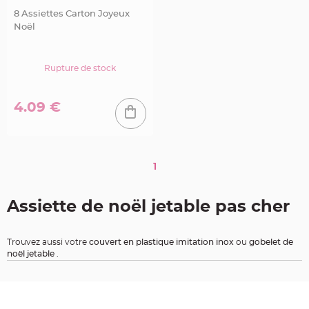
c
o
8 Assiettes Carton Joyeux
A
r
Noël
d
o
i
s
e
Rupture de stock
D
é
4.09 €
c
o
N
a
t
u
r
e
1
l
l
e
M
Assiette de noël jetable pas cher
a
r
i
a
g
Trouvez aussi votre
couvert en plastique imitation inox
ou
gobelet de
e
noël jetable
.
D
e
c
o
P