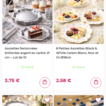
e
d
e
c
h
a
i
s
e
m
a
r
i
a
g
e
Assiettes festonnées
8 Petites Assiettes Black &
L
brillantes argent en carton 21
White Carton Blanc, Noir et
a
n
cm – Lot de 10
Or Ø18cm
t
e
r
En stock
En stock
n
e
v
o
l
3.75 €
2.58 €
a
n
t
e
e
t
f
l
o