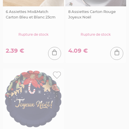
a
g
e
o
6 Assiettes Mix&Match
8 Assiettes Carton Rouge
i
Carton Bleu et Blanc 23cm
Joyeux Noël
s
e
a
u
Rupture de stock
Rupture de stock
C
o
n
f
2.39 €
4.09 €
e
t
t
i
s
e
t
P
é
t
a
l
e
d
e
r
o
s
e
D
é