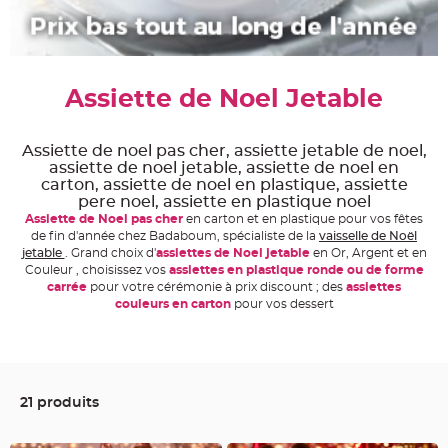
e
A
r
t
i
c
Assiette de Noel Jetable
l
e
L
u
m
Assiette de noel pas cher, assiette jetable de noel,
i
assiette de noel jetable, assiette de noel en
n
e
carton, assiette de noel en plastique, assiette
u
pere noel, assiette en plastique noel
x
Assiette de Noel pas cher
en carton et en plastique pour vos fêtes
B
de fin d'année chez Badaboum, spécialiste de la
vaisselle de Noël
a
jetable
. Grand choix d'
assiettes de Noel jetable
en Or, Argent et en
l
Couleur , choisissez vos
assiettes en plastique ronde ou de forme
l
o
carrée
pour votre cérémonie à prix discount ; des
assiettes
n
couleurs en carton
pour vos dessert
m
a
r
i
a
g
e
&
21 produits
H
é
l
i