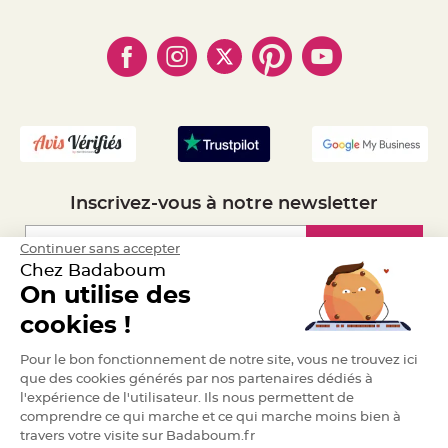
- Règles de confidentialité
g
- Qui somme-nous ?
i
- Paiement en Plusieurs fois
- Cookies
e
- Obtenez des Remises
d
- Marques
- Plan du site
é
- Livraison Rapide 24h
c
o
- Mandat Administratif
r
a
- Recrutement
t
i
o
n
C
e
Inscrivez-vous à notre newsletter
n
t
r
e
Inscription
Continuer sans accepter
d
e
Chez Badaboum
t
a
On utilise des
b
Espace Pro
l
cookies !
e
&
V
Demander un devis
Pour le bon fonctionnement de notre site, vous ne trouvez ici
a
s
que des cookies générés par nos partenaires dédiés à
e
M
l'expérience de l'utilisateur. Ils nous permettent de
a
comprendre ce qui marche et ce qui marche moins bien à
r
i
travers votre visite sur Badaboum.fr
a