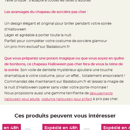
Taille unique : S’adapte à toutes les têtes d’adultes
t
t
a
Les avantages du chapeau de sorcière pas cher :
n
t
e
Un design élégant et original pour briller pendant votre soirée
N
d’Halloween
o
Léger et agréable à porter toute la nuit
e
u
Parfait pour compléter votre costume de sorcière glamour
d
h
Un prix mini exclusif sur Badaboum.fr
o
u
s
Que vous prépariez une potion magique ou que vous soyez en quête
s
e
de bonbons, ce chapeau Halloween pas cher fera de vous la reine de
d
la soirée
. Son voile de dentelle mystérieux ajoutera une touche
e
c
dramatique à votre costume, pour un effet… totalement ensorcelant !
h
a
Commandez dès maintenant sur Badaboum.fr et laissez la magie de
i
la nuit d’Halloween opérer sans vider votre porte-monnaie !
s
e
Nous proposons aussi une gamme terrifiante de
déguisements
d
e
,
à prix pas cher.
halloween pour adulte
costume halloween pour enfant
M
a
r
i
Ces produits peuvent vous intéresser
a
g
e
é en 48h
Expédié en 48h
Expédié en 