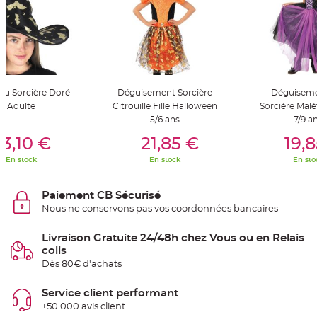
e
n
t
u
r
e
M
a
r
i
u Sorcière Doré
Déguisement Sorcière
Déguisemen
a
g
Adulte
Citrouille Fille Halloween
Sorcière Maléf
e
5/6 ans
7/9 a
er Au Panier
Ajouter Au Panier
Ajouter A
D
3,10 €
21,85 €
19,
é
c
En stock
En stock
En sto
o
r
a
Paiement CB Sécurisé
t
Nous ne conservons pas vos coordonnées bancaires
i
o
Livraison Gratuite 24/48h chez Vous ou en Relais
n
colis
t
Dès 80€ d'achats
a
b
l
Service client performant
e
+50 000 avis client
m