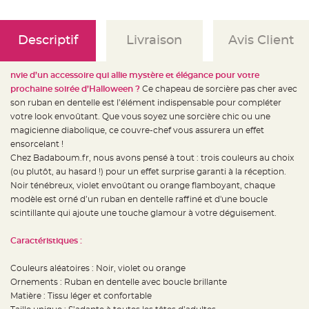
e
d
e
c
h
Descriptif
Livraison
Avis Client
a
i
s
e
nvie d’un accessoire qui allie mystère et élégance pour votre
m
a
prochaine soirée d’Halloween ?
Ce chapeau de sorcière pas cher avec
r
i
son ruban en dentelle est l’élément indispensable pour compléter
a
votre look envoûtant. Que vous soyez une sorcière chic ou une
g
e
magicienne diabolique, ce couvre-chef vous assurera un effet
ensorcelant !
L
a
Chez Badaboum.fr, nous avons pensé à tout : trois couleurs au choix
n
(ou plutôt, au hasard !) pour un effet surprise garanti à la réception.
t
e
Noir ténébreux, violet envoûtant ou orange flamboyant, chaque
r
n
modèle est orné d’un ruban en dentelle raffiné et d'une boucle
e
scintillante qui ajoute une touche glamour à votre déguisement.
v
o
l
a
Caractéristiques :
n
t
e
Couleurs aléatoires : Noir, violet ou orange
e
t
Ornements : Ruban en dentelle avec boucle brillante
f
Matière : Tissu léger et confortable
l
o