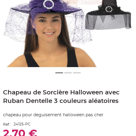
e
A
r
t
i
c
l
e
L
u
m
i
n
e
u
x
B
a
l
Skip
l
o
to
n
Chapeau de Sorcière Halloween avec
the
m
beginning
a
Ruban Dentelle 3 couleurs aléatoires
r
of
i
the
a
g
images
chapeau pour deguisement halloween pas cher
e
gallery
&
H
24125-PC
Ref :
é
l
2,70 €
i