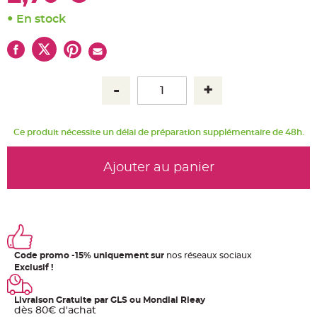
u
m
En stock
B
a
n
d
e
r
o
l
e
e
t
g
Ce produit nécessite un délai de préparation supplémentaire de 48h.
u
i
r
l
Ajouter au panier
a
n
d
e
m
a
r
i
a
g
e
Code promo -15% uniquement sur
nos réseaux sociaux
Exclusif !
H
o
u
Livraison Gratuite par GLS ou Mondial Rleay
s
dès 80€ d'achat
s