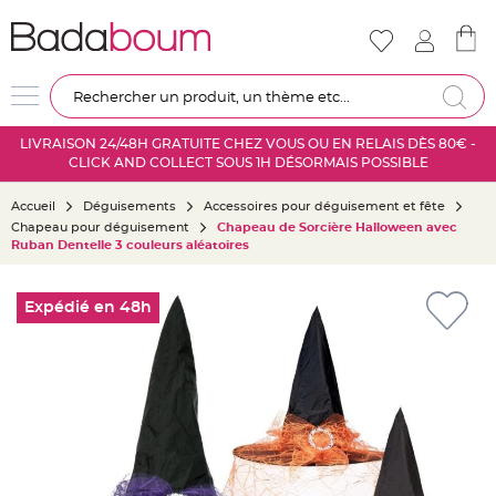
Nouveautés
Mariage
D
Re
é
c
LIVRAISON 24/48H GRATUITE CHEZ VOUS OU EN RELAIS DÈS 80€ -
o
CLICK AND COLLECT SOUS 1H DÉSORMAIS POSSIBLE
r
a
Accueil
Déguisements
Accessoires pour déguisement et fête
t
Chapeau pour déguisement
Chapeau de Sorcière Halloween avec
i
Ruban Dentelle 3 couleurs aléatoires
o
n
Skip
s
to
Expédié en 48h
a
the
l
end
l
of
e
the
m
images
a
gallery
r
i
a
g