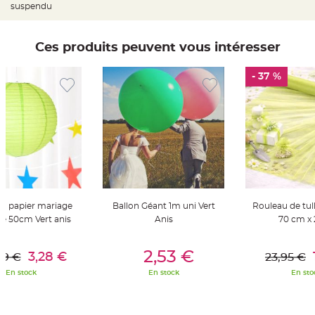
S
suspendu
u
s
p
e
Ces produits peuvent vous intéresser
n
s
i
o
- 37 %
n
b
o
u
l
e
p
a
p
i
e
r
T
a
en papier mariage
Ballon Géant 1m uni Vert
Rouleau de tull
p
ne 50cm Vert anis
Anis
70 cm x
i
s
d
er Au Panier
Ajouter Au Panier
Ajouter A
e
2,53 €
3,28 €
s
99 €
23,95 €
a
l
En stock
En stock
En sto
l
e
e
t
T