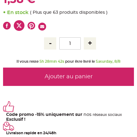
u
m
En stock
( Plus que 63 produits disponibles )
B
a
n
d
e
r
o
l
e
e
t
g
u
Il vous reste
5h 28min 42s
pour être livré le
Saturday, 8/8
i
r
l
a
Ajouter au panier
n
d
e
m
a
r
i
a
g
e
Code promo -15% uniquement sur
nos
ré
seaux
sociaux
Exclusif !
H
o
u
s
Livraison rapide en 24/48h
s