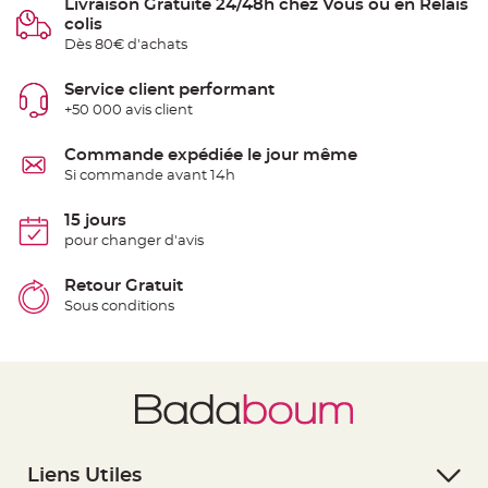
Livraison Gratuite 24/48h chez Vous ou en Relais
a
colis
r
Dès 80€ d'achats
i
a
Service client performant
g
e
+50 000 avis client
B
Commande expédiée le jour même
o
u
Si commande avant 14h
g
e
o
15 jours
i
r
pour changer d'avis
s
e
t
Retour Gratuit
P
h
Sous conditions
o
t
o
p
h
o
r
e
s
B
o
Liens Utiles
u