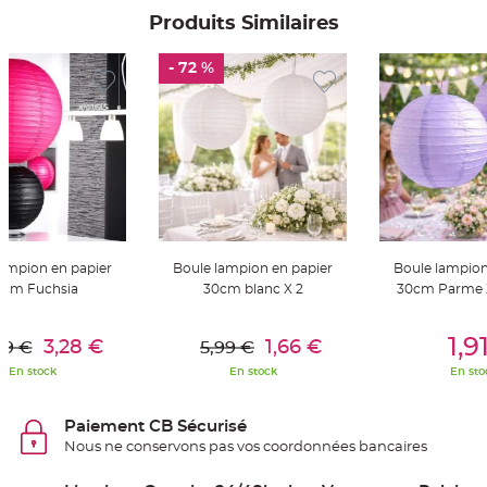
e
Produits Similaires
n
t
u
r
- 72 %
e
M
a
r
i
a
g
e
D
é
c
o
lampion en papier
Boule lampion en papier
Boule lampion
r
0cm Fuchsia
30cm blanc X 2
30cm Parme X
a
t
er Au Panier
Ajouter Au Panier
Ajouter A
i
1,9
3,28 €
1,66 €
99 €
5,99 €
o
n
En stock
En stock
En sto
t
a
Paiement CB Sécurisé
b
l
Nous ne conservons pas vos coordonnées bancaires
e
m