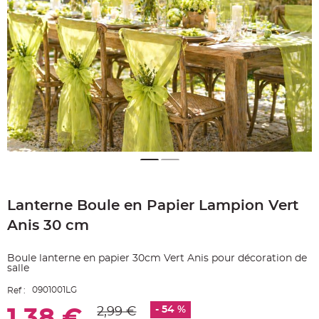
e
A
r
t
i
c
l
e
L
u
m
i
n
e
u
x
B
a
Skip
l
to
l
o
Lanterne Boule en Papier Lampion Vert
the
n
beginning
m
Anis 30 cm
a
of
r
the
i
images
a
Boule lanterne en papier 30cm Vert Anis pour décoration de
g
gallery
salle
e
&
H
0901001LG
Ref :
é
l
- 54 %
2,99 €
1,38 €
i