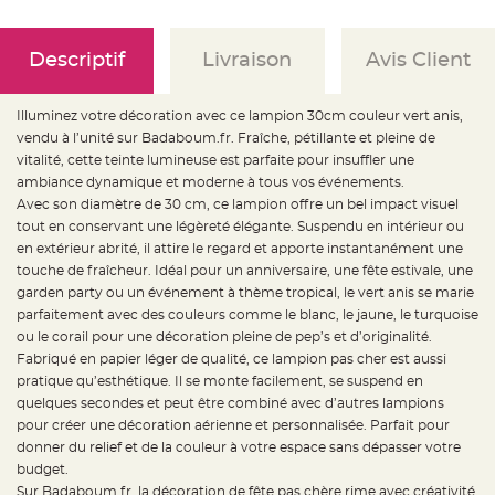
e
d
e
c
h
Descriptif
Livraison
Avis Client
a
i
s
e
Illuminez votre décoration avec ce lampion 30cm couleur vert anis,
m
a
vendu à l’unité sur Badaboum.fr. Fraîche, pétillante et pleine de
r
vitalité, cette teinte lumineuse est parfaite pour insuffler une
i
a
ambiance dynamique et moderne à tous vos événements.
g
e
Avec son diamètre de 30 cm, ce lampion offre un bel impact visuel
tout en conservant une légèreté élégante. Suspendu en intérieur ou
L
en extérieur abrité, il attire le regard et apporte instantanément une
a
n
touche de fraîcheur. Idéal pour un anniversaire, une fête estivale, une
t
e
garden party ou un événement à thème tropical, le vert anis se marie
r
parfaitement avec des couleurs comme le blanc, le jaune, le turquoise
n
e
ou le corail pour une décoration pleine de pep’s et d’originalité.
v
o
Fabriqué en papier léger de qualité, ce lampion pas cher est aussi
l
pratique qu’esthétique. Il se monte facilement, se suspend en
a
n
quelques secondes et peut être combiné avec d’autres lampions
t
e
pour créer une décoration aérienne et personnalisée. Parfait pour
e
donner du relief et de la couleur à votre espace sans dépasser votre
t
f
budget.
l
o
Sur Badaboum.fr, la décoration de fête pas chère rime avec créativité,