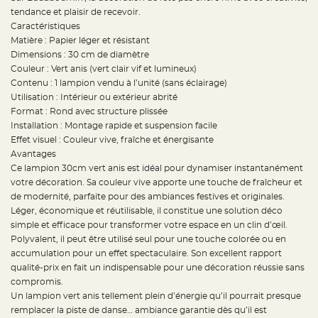
t
tendance et plaisir de recevoir.
t
a
Caractéristiques
n
t
Matière : Papier léger et résistant
e
Dimensions : 30 cm de diamètre
Couleur : Vert anis (vert clair vif et lumineux)
N
o
Contenu : 1 lampion vendu à l’unité (sans éclairage)
e
u
Utilisation : Intérieur ou extérieur abrité
d
Format : Rond avec structure plissée
h
o
Installation : Montage rapide et suspension facile
u
s
Effet visuel : Couleur vive, fraîche et énergisante
s
Avantages
e
d
Ce lampion 30cm vert anis est idéal pour dynamiser instantanément
e
c
votre décoration. Sa couleur vive apporte une touche de fraîcheur et
h
de modernité, parfaite pour des ambiances festives et originales.
a
i
Léger, économique et réutilisable, il constitue une solution déco
s
e
simple et efficace pour transformer votre espace en un clin d’œil.
d
Polyvalent, il peut être utilisé seul pour une touche colorée ou en
e
M
accumulation pour un effet spectaculaire. Son excellent rapport
a
r
qualité-prix en fait un indispensable pour une décoration réussie sans
i
compromis.
a
g
Un lampion vert anis tellement plein d’énergie qu’il pourrait presque
e
remplacer la piste de danse… ambiance garantie dès qu’il est