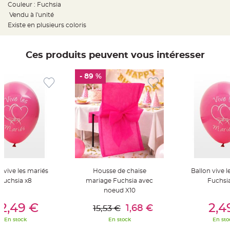
t
Couleur : Fuchsia
t
Vendu à l'unité
a
n
Existe en plusieurs coloris
t
e
N
Ces produits peuvent vous intéresser
o
e
u
d
- 89 %
h
o
u
s
s
e
d
e
c
h
a
i
s
e
d
n vive les mariés
Housse de chaise
Ballon vive l
e
M
Fuchsia x8
mariage Fuchsia avec
Fuchsi
a
noeud X10
r
er Au Panier
Ajouter Au Panier
Ajouter A
i
a
2,49 €
2,4
1,68 €
15,53 €
g
e
En stock
En stock
En sto