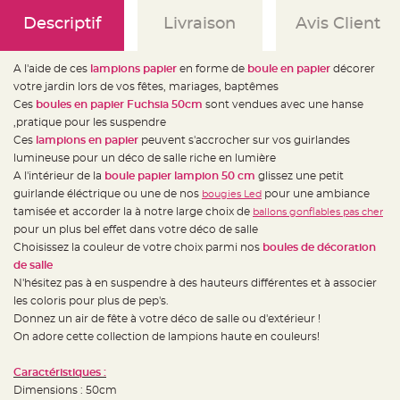
e
d
Descriptif
Livraison
Avis Client
e
c
h
a
i
A l'aide de ces
lampions papier
en forme de
boule en papier
décorer
s
votre jardin lors de vos fêtes, mariages, baptêmes
e
m
Ces
boules en papier Fuchsia 50cm
sont vendues avec une hanse
a
r
,pratique pour les suspendre
i
Ces
lampions en papier
peuvent s'accrocher sur vos guirlandes
a
g
lumineuse pour un déco de salle riche en lumière
e
A l'intérieur de la
boule papier lampion 50 cm
glissez une petit
L
guirlande éléctrique ou une de nos
pour une ambiance
bougies Led
a
tamisée et accorder la à notre large choix de
ballons gonflables pas cher
n
t
pour un plus bel effet dans votre déco de salle
e
r
Choisissez la couleur de votre choix parmi nos
boules de décoration
n
de salle
e
v
N'hésitez pas à en suspendre à des hauteurs différentes et à associer
o
l
les coloris pour plus de pep's.
a
Donnez un air de fête à votre déco de salle ou d'extérieur !
n
t
On adore cette collection de lampions haute en couleurs!
e
e
t
Caractéristiques :
f
l
Dimensions : 50cm
o