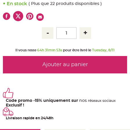
u
En stock
( Plus que 22 produits disponibles )
m
B
a
n
d
e
r
o
l
e
e
t
Il vous reste
64h 31min 53s
pour être livré le
Tuesday, 8/11
g
u
i
r
Ajouter au panier
l
a
n
d
e
m
a
r
i
a
Code promo -15% uniquement sur
nos
ré
seaux
sociaux
g
e
Exclusif !
H
o
Livraison rapide en 24/48h
u
s
s