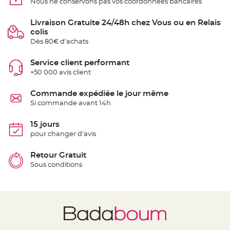
Nous ne conservons pas vos coordonnées bancaires
e
n
t
Livraison Gratuite 24/48h chez Vous ou en Relais
u
r
colis
e
Dès 80€ d'achats
M
a
r
i
Service client performant
a
+50 000 avis client
g
e
Commande expédiée le jour même
D
Si commande avant 14h
é
c
o
15 jours
r
pour changer d'avis
a
t
Retour Gratuit
i
Sous conditions
o
n
t
a
b
l
e
m