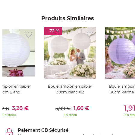
S
u
s
p
e
Produits Similaires
n
s
i
- 72 %
o
n
b
o
u
l
e
p
a
p
i
e
r
T
lampion en papier
Boule lampion en papier
Boule lampion
a
p
50cm Blanc
30cm blanc X 2
30cm Parme X
i
s
d
er Au Panier
Ajouter Au Panier
Ajouter A
e
1,9
3,28 €
1,66 €
99 €
5,99 €
s
a
En stock
En stock
En sto
l
l
e
e
Paiement CB Sécurisé
t
T