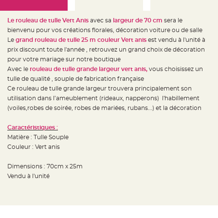
e
d
e
c
Le rouleau de tulle Vert Anis
avec sa
largeur de 70 cm
sera le
h
bienvenu pour vos créations florales, décoration voiture ou de salle
a
i
Le
grand rouleau de tulle 25 m couleur Vert anis
est vendu à l'unité à
s
e
prix discount toute l'année , retrouvez un grand choix de décoration
m
pour votre mariage sur notre boutique
a
r
Avec le
rouleau de tulle grande largeur vert anis,
vous choisissez un
i
a
tulle de qualité , souple de fabrication française
g
Ce rouleau de tulle grande largeur trouvera principalement son
e
utilisation dans l’ameublement (rideaux, napperons) l'habillement
L
(voiles,robes de soirée, robes de mariées, rubans...) et la décoration
a
n
t
Caractéristiques :
e
r
Matière : Tulle Souple
n
e
Couleur : Vert anis
v
o
l
Dimensions : 70cm x 25m
a
n
Vendu à l'unité
t
e
e
t
f
l
o