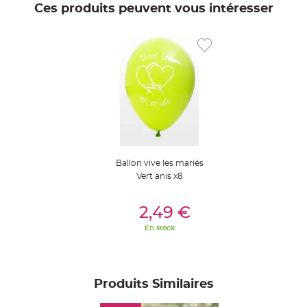
t
Ces produits peuvent vous intéresser
t
a
n
t
e
N
o
e
u
d
h
o
u
s
s
e
d
Ballon vive les mariés
e
c
Vert anis x8
h
a
Ajouter Au Panier
i
s
2,49 €
e
d
En stock
e
M
a
r
i
a
g
Produits Similaires
e