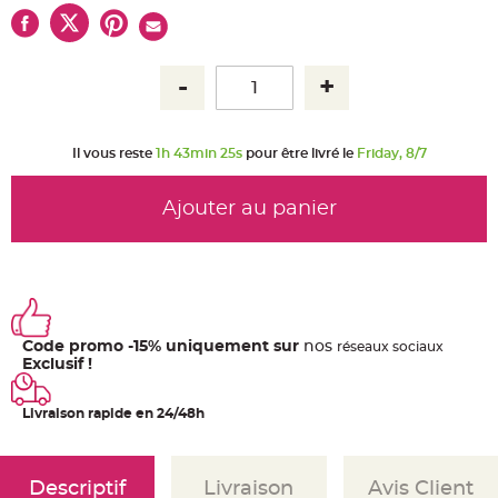
u
m
B
a
n
d
e
r
o
l
Il vous reste
1h 43min 25s
pour être livré le
Friday, 8/7
e
e
t
g
Ajouter au panier
u
i
r
l
a
n
d
e
m
a
Code promo -15% uniquement sur
nos
r
ré
seaux
sociaux
i
Exclusif !
a
g
e
Livraison rapide en 24/48h
H
o
u
s
Descriptif
Livraison
Avis Client
s