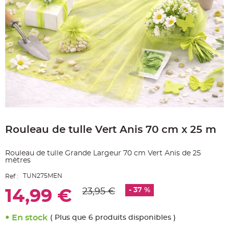
e
A
r
t
i
c
l
e
L
u
m
i
n
e
u
x
Skip
to
B
a
Rouleau de tulle Vert Anis 70 cm x 25 m
the
l
beginning
l
o
of
n
Rouleau de tulle Grande Largeur 70 cm Vert Anis de 25
the
m
mètres
images
a
r
gallery
i
TUN275MEN
Ref :
a
g
- 37 %
23,95 €
14,99 €
e
&
H
é
En stock
( Plus que 6 produits disponibles )
l
i