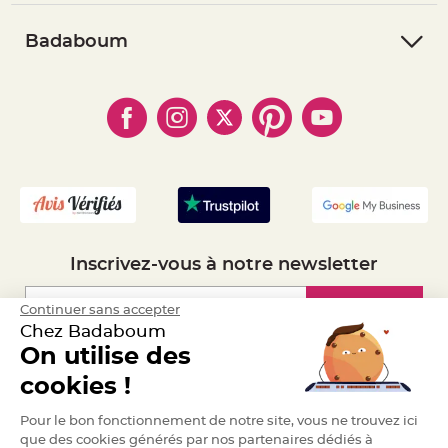
- Suivre une commande
a
- Conditions Générales de Vente
r
- Retourner un article
- RGPD
Badaboum
i
- Paiement Sécurisé
a
- Règles de confidentialité
- Qui somme-nous ?
g
- Paiement en Plusieurs fois
- Cookies
- Obtenez des Remises
e
- Marques
- Plan du site
- Livraison Rapide 24h
B
- Mandat Administratif
o
u
- Recrutement
g
e
o
i
r
s
e
t
Inscrivez-vous à notre newsletter
P
h
o
t
Inscription
Continuer sans accepter
o
p
Chez Badaboum
h
o
On utilise des
r
Espace Pro
e
cookies !
s
Demander un devis
B
Pour le bon fonctionnement de notre site, vous ne trouvez ici
o
que des cookies générés par nos partenaires dédiés à
u