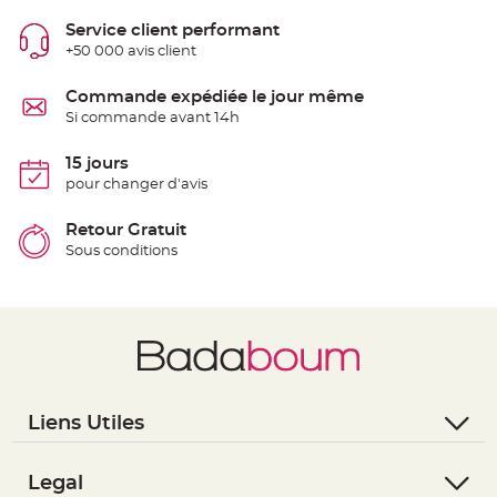
e
n
Service client performant
t
+50 000 avis client
u
r
e
M
Commande expédiée le jour même
a
Si commande avant 14h
r
i
a
g
15 jours
e
pour changer d'avis
D
Retour Gratuit
é
c
Sous conditions
o
r
a
t
i
o
n
t
a
Liens Utiles
b
- Questions / Réponses
l
e
- Nous contacter
Legal
m