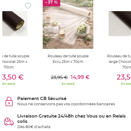
- 37 %
S
u
s
p
e
n
s
i
o
n
b
o
u
l
e
p
u de tulle souple
Rouleau de tulle souple
Rouleau de tu
a
 Chocolat 25m x
Ecru 25m x 70cm
large Choco
p
i
70cm
70c
e
er Au Panier
Ajouter Au Panier
Ajouter A
r
23,50 €
23,
14,99 €
23,95 €
T
En stock
En stock
En sto
a
p
i
s
Paiement CB Sécurisé
d
e
Nous ne conservons pas vos coordonnées bancaires
s
a
l
Livraison Gratuite 24/48h chez Vous ou en Relais
l
e
colis
e
Dès 80€ d'achats
t
T