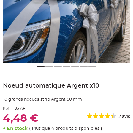
e
A
r
t
i
c
l
e
L
u
m
i
n
e
u
x
B
a
Skip
l
to
l
o
Noeud automatique Argent x10
the
n
beginning
m
a
of
r
10 grands noeuds strip Argent 50 mm
the
i
images
a
1831AR
Ref :
g
gallery
e
4,48 €
&
2
avis
H
é
l
En stock
( Plus que 4 produits disponibles )
i