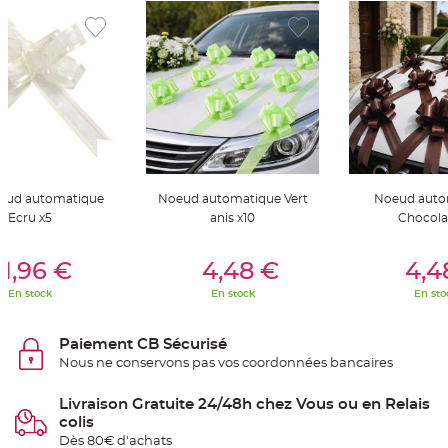
S
u
s
p
e
n
s
i
o
n
b
o
u
l
e
p
oeud automatique
Noeud automatique Vert
Noeud auto
a
p
Ecru x5
anis x10
Chocola
i
e
r
er Au Panier
Ajouter Au Panier
Ajouter A
1,96 €
4,48 €
4,4
T
a
En stock
En stock
En sto
p
i
s
d
Paiement CB Sécurisé
e
Nous ne conservons pas vos coordonnées bancaires
s
a
l
l
Livraison Gratuite 24/48h chez Vous ou en Relais
e
colis
e
t
Dès 80€ d'achats
T