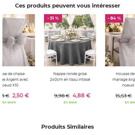
t
Ces produits peuvent vous intéresser
t
a
n
t
- 51 %
- 84 %
e
N
o
e
u
d
h
o
u
s
s
e
d
e
sse de chaise
Nappe ronde grise
Housse de
c
ge Argent avec
240cm en tissu intissé
mariage Arg
h
a
noeud X10
noeud 
i
er Au Panier
Ajouter Au Panier
Ajouter A
s
2,50 €
4,88 €
e
,53 €
9,98 €
15,53 €
d
e
En stock
En stock
En sto
M
a
r
i
a
g
Produits Similaires
e