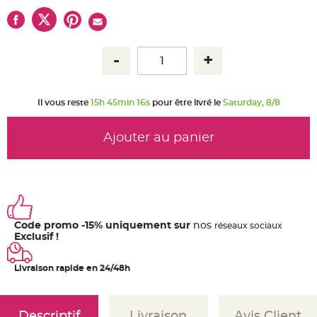
u
m
B
a
n
d
e
r
o
l
e
Il vous reste
15h 45min 16s
pour être livré le
Saturday, 8/8
e
t
g
u
Ajouter au panier
i
r
l
a
n
d
e
m
a
r
Code promo -15% uniquement sur
nos
ré
seaux
sociaux
i
Exclusif !
a
g
e
Livraison rapide en 24/48h
H
o
u
s
s
Descriptif
Livraison
Avis Client