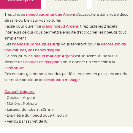
e
d
e
c
Très chic ce
noeud automatique Argent
s'accrochera dans votre déco
h
a
de salle ou bien sur vos voitures
i
s
Facile pour ouvrir ce
grand noeud Argent
, tirez juste les 2 lacets
e
intérieurs ce qui vous permettra ensuite d'accrocher les noeuds tout
m
a
simplement
r
i
Ces
noeuds automatiques strip
vous serviront pour la
décoration de
a
vos voitures, vos bancs d'église
..
g
e
De nos jours ,ce
noeud mariage Argent
est souvent utilisé sur le
dossier des
chaises de réception
pour donner un coté chic à la
L
a
cérémonie
n
Ces noeuds géants sont vendus par 10 et existent en plusieurs coloris
t
e
sur notre boutique de
decoration mariage
r
n
e
Caractéristiques :
v
o
- Couleur :Argent
l
a
- Matière : Polypro
n
- Largeur du ruban : 50mm
t
e
- Diamètre du noeud ouvert : 50 cm
e
t
- Vendu par sachet de 10 !
f
l
o