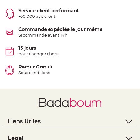
e
n
Service client performant
t
u
+50 000 avis client
r
e
M
Commande expédiée le jour même
a
r
Si commande avant 14h
i
a
g
15 jours
e
pour changer d'avis
D
é
Retour Gratuit
c
Sous conditions
o
r
a
t
i
o
n
t
a
Liens Utiles
b
l
- Questions / Réponses
e
- Nous contacter
Legal
m