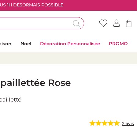
OUS 1H DÉSORMAIS POSSIBLE
Déjà client ?
Connectez vous pour retrouver vos coups de
aison
Noel
Décoration Personnalisée
PROMO
coeur
Me connecter
Mot de passe oublié ?
paillettée Rose
Nouveau client ?
ailletté
Créer mon compte
2
avis