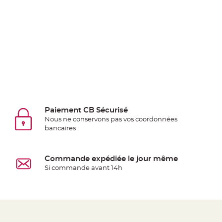
Deco
Paillette
et
Strass
Déco
Plume
Mariage
Fleurs
décoratives
Paiement CB Sécurisé
Mariage
Nous ne conservons pas vos coordonnées
Marque
bancaires
place
et
Commande expédiée le jour même
porte
Si commande avant 14h
nom
Menu,
Carte
d'Invitation