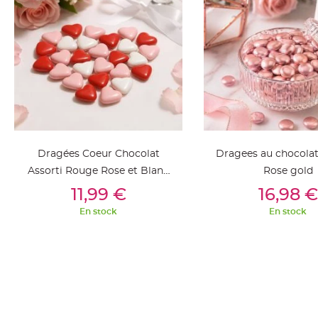
jetable
Chevalet
de
table
Mariage
Colombe,
Papillon,
Cage
oiseau
Dragées Coeur Chocolat
Dragees au chocolat
Confettis
Assorti Rouge Rose et Blanc
Rose gold
et
Ajouter Au Panier
Ajouter Au Pan
x 500gr
11,99 €
16,98 €
Pétale
de
En stock
En stock
rose
Déco
Ardoise
Déco
Naturelle
Mariage