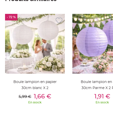
Deco
Paillette
et
- 72 %
Strass
Déco
Plume
Mariage
Fleurs
décoratives
Mariage
Marque
place
et
Boule lampion en papier
Boule lampion en 
porte
30cm blanc X 2
30cm Parme X 2 
nom
Ajouter Au Panier
Ajouter Au Pan
1,66 €
1,91 €
Menu,
5,99 €
Carte
En stock
En stock
d'Invitation