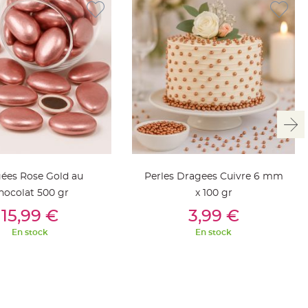
ées Rose Gold au
Perles Dragees Cuivre 6 mm
hocolat 500 gr
x 100 gr
outer Au Panier
Ajouter Au Panier
15,99 €
3,99 €
En stock
En stock