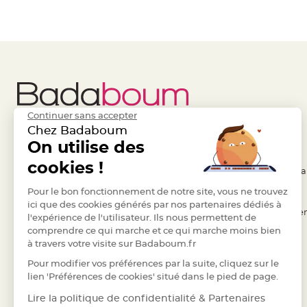
à
dragées
Contenant
Dragées
Plastique
Transparent
Contenant
Continuer sans accepter
à
Chez Badaboum
dragées
Liens Utiles
On utilise des
Legal
en
cookies !
tulle
- Questions / Réponses
- Conditions Généra
Contenant
- Nous contacter
Pour le bon fonctionnement de notre site, vous ne trouvez
- RGPD
à
ici que des cookies générés par nos partenaires dédiés à
- Suivre une commande
- Règles de confiden
l'expérience de l'utilisateur. Ils nous permettent de
dragées
comprendre ce qui marche et ce qui marche moins bien
- Retourner un article
- Cookies
en
à travers votre visite sur Badaboum.fr
verre
- Paiement Sécurisé
- Plan du site
Pour modifier vos préférences par la suite, cliquez sur le
Contenant
- Paiement en Plusieurs fois
lien 'Préférences de cookies' situé dans le pied de page.
à
- Marques
Lire la politique de confidentialité & Partenaires
dragées