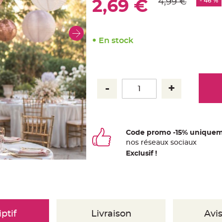
4,99 €
- 46 %
2,69 €
En stock
Code promo -15% uniquem
nos
ré
seaux
sociaux
Exclusif !
ptif
Livraison
Avis