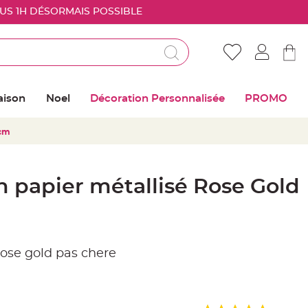
OUS 1H DÉSORMAIS POSSIBLE
Déjà client ?
Connectez vous pour retrouver vos coups de
aison
Noel
Décoration Personnalisée
PROMO
coeur
0cm
Me connecter
Mot de passe oublié ?
 papier métallisé Rose Gold
Nouveau client ?
Créer mon compte
Rose gold pas chere