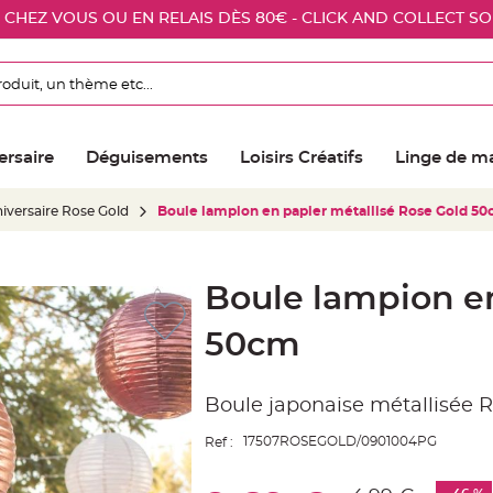
E CHEZ VOUS OU EN RELAIS DÈS 80€ - CLICK AND COLLECT S
ersaire
Déguisements
Loisirs Créatifs
Linge de m
iversaire Rose Gold
Boule lampion en papier métallisé Rose Gold 5
Boule lampion en
50cm
Boule japonaise métallisée 
17507ROSEGOLD/0901004PG
Ref :