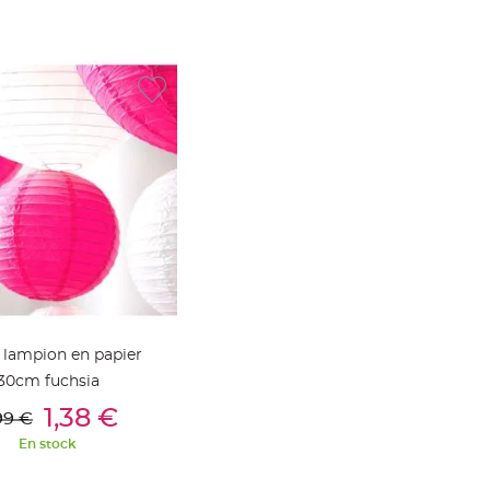
 lampion en papier
30cm fuchsia
outer Au Panier
1,38 €
99 €
En stock