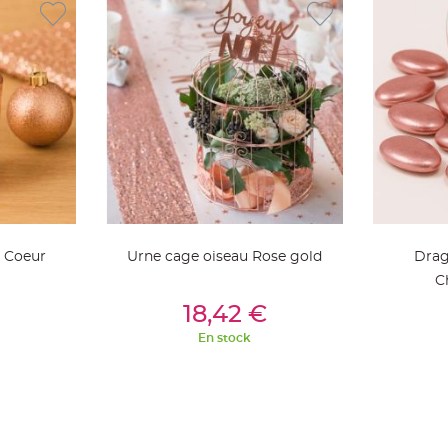
 Coeur
Urne cage oiseau Rose gold
Drag
C
ier
Ajouter Au Panier
Aj
18,42 €
En stock