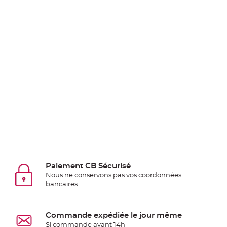
Pics
pour
Déco
Gateau
Rond
de
serviette
table
de
mariage
Contenant
Dragées
Mariage
Boite
Paiement CB Sécurisé
à
Nous ne conservons pas vos coordonnées
dragées
bancaires
Bourse
et
Commande expédiée le jour même
sac
Si commande avant 14h