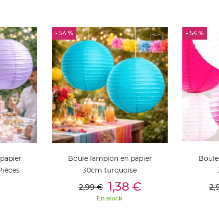
- 54 %
- 54 %
papier
Boule lampion en papier
Boule
Pièces
30cm turquoise
ier
Ajouter Au Panier
Aj
1,38 €
2,99 €
2,
En stock