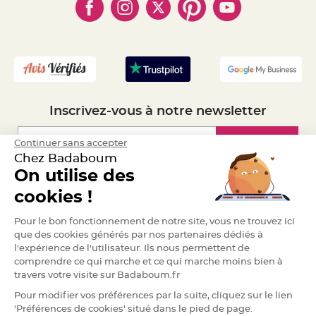
- Marques
- Plan du site
- Livraison Rapide 24h
a
r
- Mandat Administratif
i
- Recrutement
a
g
e
B
o
Inscrivez-vous à notre newsletter
u
g
e
o
Inscription
Continuer sans accepter
i
r
Chez Badaboum
s
e
On utilise des
t
Espace Pro
P
cookies !
h
o
t
Demander un devis
o
Pour le bon fonctionnement de notre site, vous ne trouvez ici
p
que des cookies générés par nos partenaires dédiés à
h
o
l'expérience de l'utilisateur. Ils nous permettent de
r
comprendre ce qui marche et ce qui marche moins bien à
e
s
travers votre visite sur Badaboum.fr
B
Pour modifier vos préférences par la suite, cliquez sur le lien
o
'Préférences de cookies' situé dans le pied de page.
u