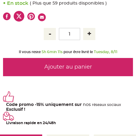
u
En stock
( Plus que 59 produits disponibles )
m
B
a
n
d
e
r
o
l
e
e
t
Il vous reste
5h 6min 11s
pour être livré le
Tuesday, 8/11
g
u
i
r
Ajouter au panier
l
a
n
d
e
m
a
r
i
a
Code promo -15% uniquement sur
nos
ré
seaux
sociaux
g
e
Exclusif !
H
o
Livraison rapide en 24/48h
u
s
s