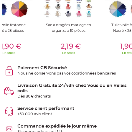
S
u
s
p
e
n
s
e voile festonné
Sac a dragées mariage en
Tulle voile 
i
o
ré x 25 pièces
organza x 10 pièces
Nacré x 25
n
b
er Au Panier
Ajouter Au Panier
Ajouter A
o
u
1,90 €
2,19 €
1,9
l
e
En stock
En stock
En sto
p
a
p
i
Paiement CB Sécurisé
e
r
Nous ne conservons pas vos coordonnées bancaires
T
Livraison Gratuite 24/48h chez Vous ou en Relais
a
p
colis
i
Dès 80€ d'achats
s
d
e
s
Service client performant
a
+50 000 avis client
l
l
e
e
Commande expédiée le jour même
t
Si commande avant 14h
T