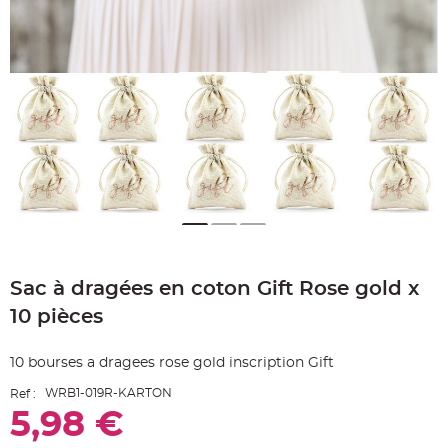
e
A
r
t
i
c
l
e
L
u
m
i
n
e
u
x
B
a
Skip
l
to
l
o
Sac à dragées en coton Gift Rose gold x
the
n
beginning
m
10 pièces
a
of
r
the
i
images
a
10 bourses a dragees rose gold inscription Gift
g
gallery
e
&
WRB1-019R-KARTON
Ref :
H
5,98 €
é
l
i