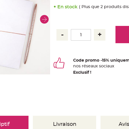
En stock
( Plus que 2 produits di
Code promo -15% uniquem
nos
ré
seaux
sociaux
Exclusif !
ptif
Livraison
Avis