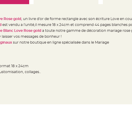
ve Rose gold
, un livre d'or de forme rectangle avec son écriture Love en co
d
est vendu a l'unité,il mesure 18 x 24cm et comprend 44 pages blanches p
ge Blanc Love Rose gold
a toute notre gamme de décoration mariage rose 
y laisser vos messages de bonheur !
riginaux
sur notre boutique en ligne spécialisée dans le Mariage
format 18 x 24cm
ustomisation, collages..