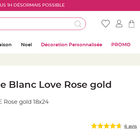
OUS 1H DÉSORMAIS POSSIBLE
Déjà client ?
Connectez vous pour retrouver vos coups de
aison
Noel
Décoration Personnalisée
PROMO
coeur
Me connecter
Mot de passe oublié ?
ge Blanc Love Rose gold
Nouveau client ?
VE Rose gold 18x24
Créer mon compte
6
avis