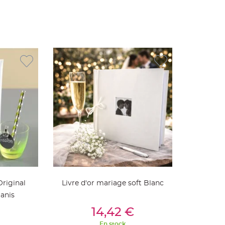
Original
Livre d'or mariage soft Blanc
 anis
ier
Ajouter Au Panier
14,42 €
En stock