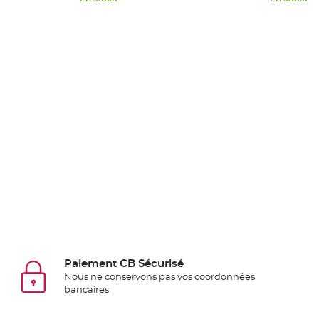
Pics
pour
Déco
Gateau
Rond
de
serviette
table
de
mariage
Contenant
Dragées
Mariage
Boite
à
dragées
Paiement CB Sécurisé
Bourse
Nous ne conservons pas vos coordonnées
bancaires
et
sac