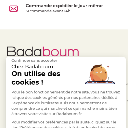
à
Commande expédiée le jour même
dragées
Si commande avant 14h
Contenant
Dragées
Plastique
Transparent
Contenant
à
dragées
Continuer sans accepter
en
Chez Badaboum
tulle
Liens Utiles
On utilise des
Legal
Contenant
cookies !
- Questions / Réponses
- Conditions Généra
à
dragées
- Nous contacter
Pour le bon fonctionnement de notre site, vous ne trouvez
- RGPD
ici que des cookies générés par nos partenaires dédiés à
en
- Suivre une commande
- Règles de confiden
l'expérience de l'utilisateur. Ils nous permettent de
verre
comprendre ce qui marche et ce qui marche moins bien
- Retourner un article
- Cookies
Contenant
à travers votre visite sur Badaboum.fr
- Paiement Sécurisé
- Plan du site
à
Pour modifier vos préférences par la suite, cliquez sur le
dragées
- Paiement en Plusieurs fois
lien 'Préférences de cookies' situé dans le pied de page.