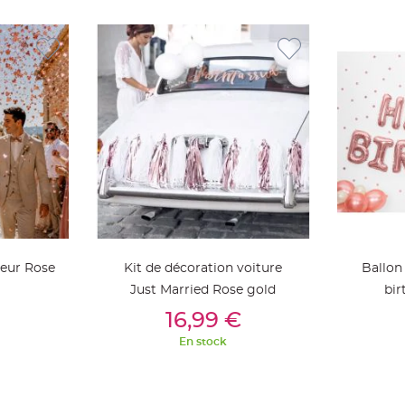
oeur Rose
Kit de décoration voiture
Ballon
Just Married Rose gold
bir
ier
Ajouter Au Panier
Aj
16,99 €
En stock