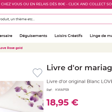
E CHEZ VOUS OU EN RELAIS DÈS 80€ - CLICK AND COLLECT S
ersaire
Déguisements
Loisirs Créatifs
Linge de m
 Love Rose gold
Livre d'or maria
Livre d'or original Blanc LO
KWAP59
Ref :
18,95 €