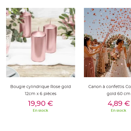
jetable
Chevalet
de
table
Mariage
Colombe,
Papillon,
Cage
oiseau
Confettis
et
Pétale
Bougie cylindrique Rose gold
Canon à confettis C
de
12cm x 6 pièces
gold 60 cm
rose
Ajouter Au Panier
Ajouter Au Pan
Déco
19,90 €
4,89 €
Ardoise
En stock
En stock
Déco
Naturelle
Mariage