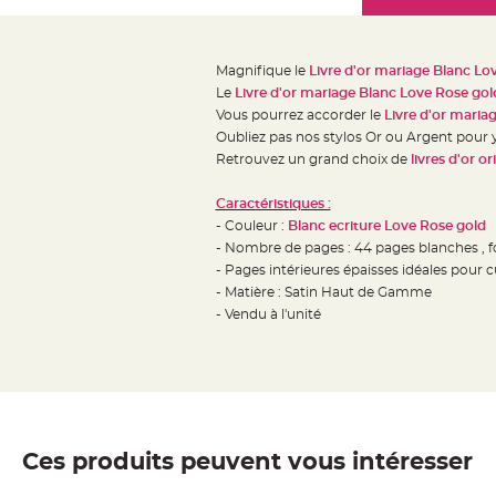
Mariage
the
Décoration
images
table
gallery
Magnifique le
Livre d'or mariage Blanc Lo
mariage
Le
Livre d'or mariage Blanc Love Rose gol
Bougeoirs
Vous pourrez accorder le
Livre d'or maria
et
Oubliez pas nos stylos Or ou Argent pour 
Retrouvez un grand choix de
livres d'or o
Photophores
Bougie
Caractéristiques :
décoration
- Couleur :
Blanc ecriture Love Rose gold
Centre
- Nombre de pages : 44 pages blanches , 
de
- Pages intérieures épaisses idéales pour c
- Matière : Satin Haut de Gamme
table
- Vendu à l'unité
&
Vase
Mariage
Chemin
de
table
Ces produits peuvent vous intéresser
Mariage