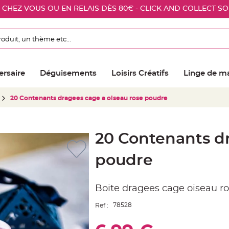
E CHEZ VOUS OU EN RELAIS DÈS 80€ - CLICK AND COLLECT S
ersaire
Déguisements
Loisirs Créatifs
Linge de m
20 Contenants dragees cage a oiseau rose poudre
20 Contenants dr
poudre
Boite dragees cage oiseau ro
78528
Ref :