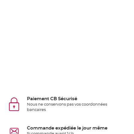
Pics
pour
Déco
Gateau
Rond
de
serviette
table
de
mariage
Contenant
Dragées
Mariage
Boite
Paiement CB Sécurisé
à
Nous ne conservons pas vos coordonnées
dragées
bancaires
Bourse
et
Commande expédiée le jour même
sac
Si commande avant 14h