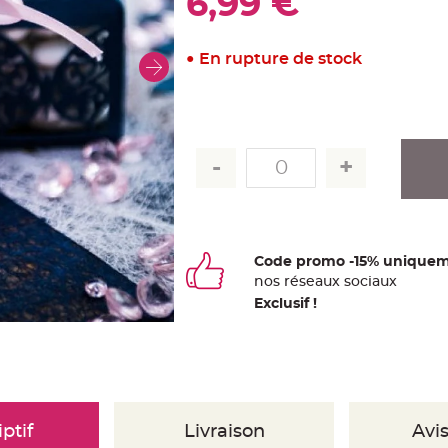
6,99 €
En rupture de stock
Code promo -15% uniquem
nos
ré
seaux
sociaux
Exclusif !
ptif
Livraison
Avis