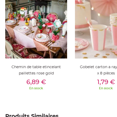
jetable
Chevalet
de
table
Mariage
Colombe,
Papillon,
Cage
oiseau
Confettis
et
Chemin de table etincelant
Gobelet carton a ra
Pétale
paillettes rose gold
x 8 pièces
de
Ajouter Au Panier
Ajouter Au Pan
6,89 €
1,79 €
rose
En stock
En stock
Déco
Ardoise
Déco
Naturelle
Produits Similaires
Mariage