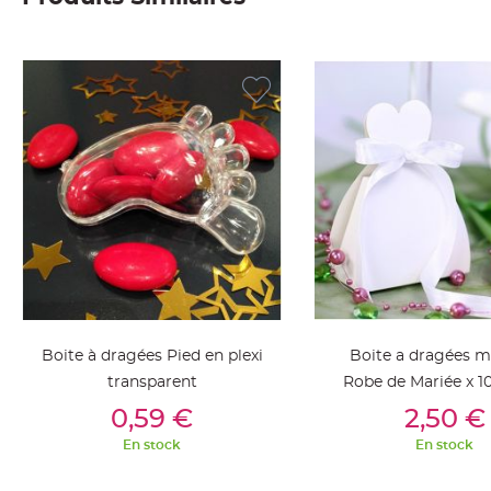
Deco
Paillette
et
Strass
Déco
Plume
Mariage
Fleurs
décoratives
Mariage
Marque
place
et
Boite à dragées Pied en plexi
Boite a dragées m
porte
transparent
Robe de Mariée x 1
nom
Ajouter Au Panier
Ajouter Au Pan
0,59 €
2,50 €
Menu,
Carte
En stock
En stock
d'Invitation