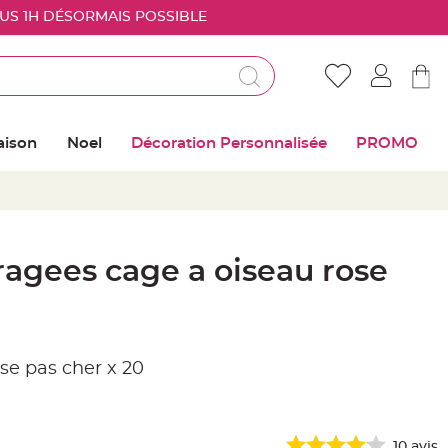
OUS 1H DÉSORMAIS POSSIBLE
Déjà client ?
Connectez vous pour retrouver vos coups de
aison
Noel
Décoration Personnalisée
PROMO
coeur
Me connecter
Mot de passe oublié ?
agees cage a oiseau rose
Nouveau client ?
Créer mon compte
se pas cher x 20
10
avis