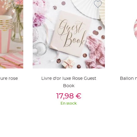
yure rose
Livre d'or luxe Rose Guest
Ballon 
Book
ier
Ajouter Au Panier
Aj
17,98 €
En stock