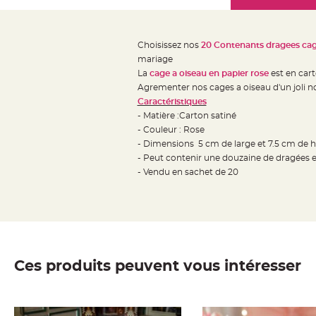
Mariage
the
Décoration
images
table
gallery
Choisissez nos
20 Contenants dragees cag
mariage
mariage
Bougeoirs
La
cage a oiseau en papier rose
est en cart
et
Agrementer nos cages a oiseau d'un joli n
Caractéristiques
Photophores
- Matière :Carton satiné
Bougie
- Couleur : Rose
décoration
- Dimensions 5 cm de large et 7.5 cm de 
Centre
- Peut contenir une douzaine de dragées 
de
- Vendu en sachet de 20
table
&
Vase
Mariage
Chemin
Ces produits peuvent vous intéresser
de
table
Mariage