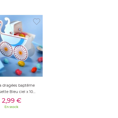
 a dragées baptême
tte Bleu ciel x 10
outer Au Panier
pièces
2,99 €
En stock