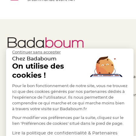
à
dragées
Contenant
Dragées
Plastique
Transparent
Contenant
Continuer sans accepter
à
Chez Badaboum
dragées
Liens Utiles
On utilise des
Legal
en
cookies !
tulle
- Questions / Réponses
- Conditions Généra
Contenant
- Nous contacter
Pour le bon fonctionnement de notre site, vous ne trouvez
- RGPD
à
ici que des cookies générés par nos partenaires dédiés à
- Suivre une commande
- Règles de confiden
l'expérience de l'utilisateur. Ils nous permettent de
dragées
comprendre ce qui marche et ce qui marche moins bien
- Retourner un article
- Cookies
en
à travers votre visite sur Badaboum.fr
verre
- Paiement Sécurisé
- Plan du site
Pour modifier vos préférences par la suite, cliquez sur le
Contenant
- Paiement en Plusieurs fois
lien 'Préférences de cookies' situé dans le pied de page.
à
- Marques
Lire la politique de confidentialité & Partenaires
dragées