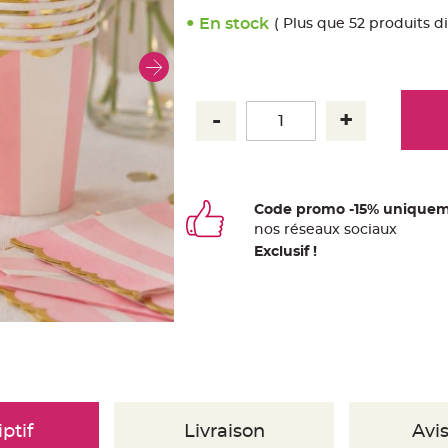
En stock
( Plus que 52 produits d
Code promo -15% uniquem
nos
ré
seaux
sociaux
Exclusif !
ptif
Livraison
Avis