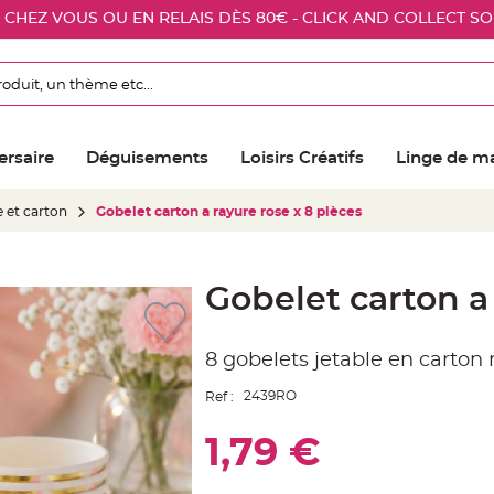
E CHEZ VOUS OU EN RELAIS DÈS 80€ - CLICK AND COLLECT S
ersaire
Déguisements
Loisirs Créatifs
Linge de m
e et carton
Gobelet carton a rayure rose x 8 pièces
Gobelet carton a 
8 gobelets jetable en carton 
2439RO
Ref :
1,79 €