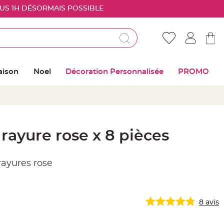
OUS 1H DÉSORMAIS POSSIBLE
Déjà client ?
Connectez vous pour retrouver vos coups de
aison
Noel
Décoration Personnalisée
PROMO
coeur
Me connecter
Mot de passe oublié ?
rayure rose x 8 pièces
Nouveau client ?
rayures rose
Créer mon compte
8
avis