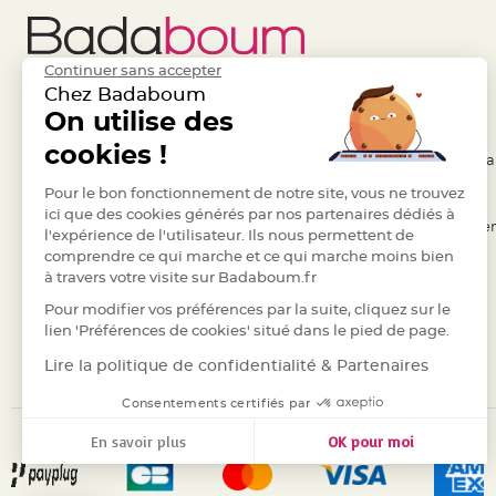
Pics
pour
Déco
Continuer sans accepter
Gateau
Chez Badaboum
Rond
Liens Utiles
On utilise des
Legal
de
cookies !
- Questions / Réponses
- Conditions Généra
serviette
table
- Nous contacter
Pour le bon fonctionnement de notre site, vous ne trouvez
- RGPD
de
ici que des cookies générés par nos partenaires dédiés à
- Suivre une commande
- Règles de confiden
l'expérience de l'utilisateur. Ils nous permettent de
mariage
comprendre ce qui marche et ce qui marche moins bien
- Retourner un article
- Cookies
Contenant
à travers votre visite sur Badaboum.fr
- Paiement Sécurisé
- Plan du site
Dragées
Pour modifier vos préférences par la suite, cliquez sur le
Mariage
- Paiement en Plusieurs fois
lien 'Préférences de cookies' situé dans le pied de page.
Boite
- Marques
Lire la politique de confidentialité & Partenaires
à
dragées
Consentements certifiés par
Bourse
En savoir plus
OK pour moi
et
Axeptio consent
Plateforme de Gestion du Consentement : Personnalisez vos
sac