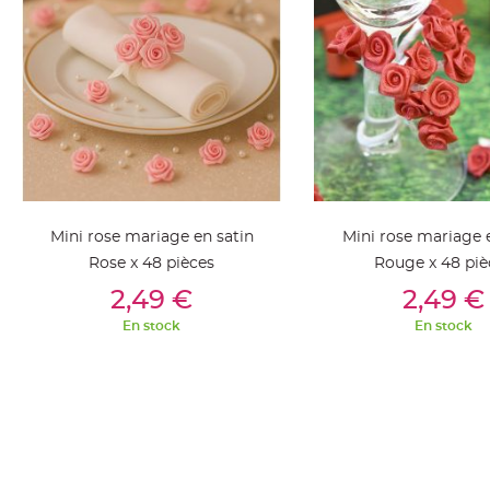
jetable
Chevalet
de
table
Mariage
Colombe,
Papillon,
Cage
oiseau
Mini rose mariage en satin
Mini rose mariage 
Confettis
Rose x 48 pièces
Rouge x 48 piè
et
Ajouter Au Panier
Ajouter Au Pan
2,49 €
2,49 €
Pétale
de
En stock
En stock
rose
Déco
Ardoise
Déco
Naturelle
Mariage