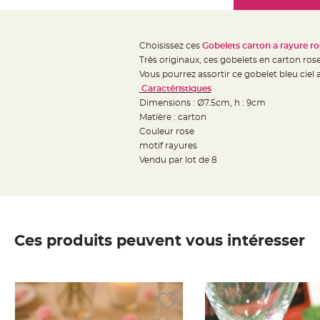
Mariage
the
Décoration
images
table
gallery
Choisissez ces
Gobelets carton a rayure ro
mariage
Très originaux, ces gobelets en carton rose 
Bougeoirs
Vous pourrez assortir ce gobelet bleu ciel a
et
Caractéristiques
Dimensions : Ø7.5cm, h : 9cm
Photophores
Matière : carton
Bougie
Couleur rose
décoration
motif rayures
Centre
Vendu par lot de 8
de
table
&
Vase
Ces produits peuvent vous intéresser
Mariage
Chemin
de
table
Mariage