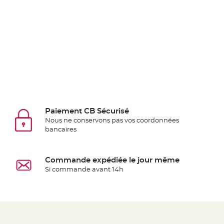
Deco
Paillette
et
Strass
Déco
Plume
Mariage
Fleurs
décoratives
Paiement CB Sécurisé
Mariage
Nous ne conservons pas vos coordonnées
Marque
bancaires
place
et
Commande expédiée le jour même
porte
Si commande avant 14h
nom
Menu,
Carte
d'Invitation