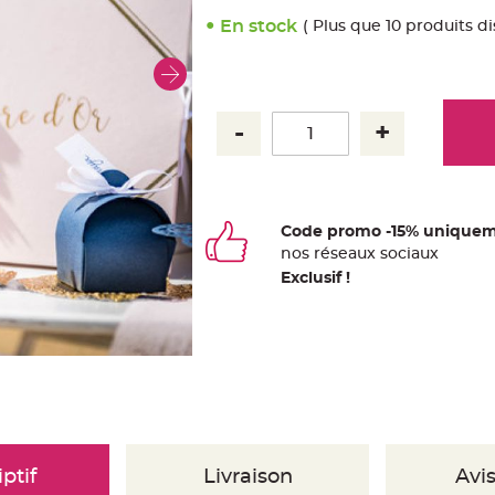
En stock
( Plus que 10 produits d
Code promo -15% uniquem
nos
ré
seaux
sociaux
Exclusif !
ptif
Livraison
Avis