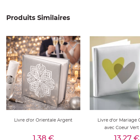
Deco
Paillette
Produits Similaires
et
Strass
Déco
Plume
Mariage
Fleurs
décoratives
Mariage
Marque
place
et
porte
nom
Menu,
Livre d'or Orientale Argent
Livre d'or Mariage 
Carte
avec Coeur Vert
d'Invitation
Ajouter Au Panier
Ajouter Au Pan
1,38 €
13,27 €