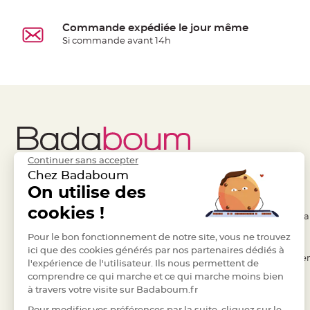
à
dragées
Commande expédiée le jour même
Contenant
Si commande avant 14h
Dragées
Plastique
Transparent
Contenant
à
dragées
en
Continuer sans accepter
tulle
Chez Badaboum
Liens Utiles
On utilise des
Legal
Contenant
à
cookies !
- Questions / Réponses
- Conditions Généra
dragées
- Nous contacter
Pour le bon fonctionnement de notre site, vous ne trouvez
- RGPD
en
ici que des cookies générés par nos partenaires dédiés à
verre
- Suivre une commande
- Règles de confiden
l'expérience de l'utilisateur. Ils nous permettent de
Contenant
comprendre ce qui marche et ce qui marche moins bien
- Retourner un article
- Cookies
à
à travers votre visite sur Badaboum.fr
- Paiement Sécurisé
- Plan du site
dragées