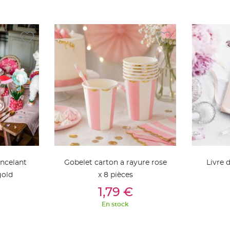
incelant
Gobelet carton a rayure rose
Livre 
gold
x 8 pièces
ier
Ajouter Au Panier
Aj
1,79 €
En stock