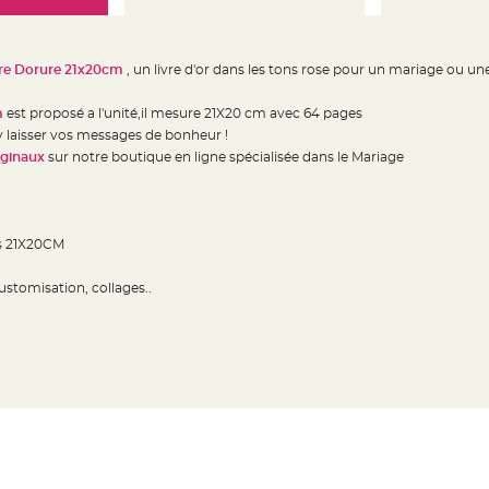
dre Dorure 21x20cm
, un livre d'or dans les tons rose pour un mariage ou u
m
est proposé a l'unité,il mesure 21X20 cm avec 64 pages
y laisser vos messages de bonheur !
riginaux
sur notre boutique en ligne spécialisée dans le Mariage
s 21X20CM
ustomisation, collages..