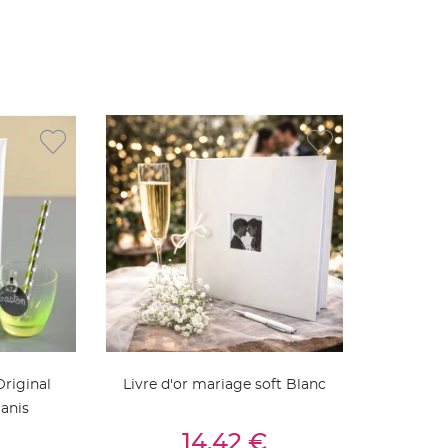
Original
Livre d'or mariage soft Blanc
 anis
ier
Ajouter Au Panier
14,42 €