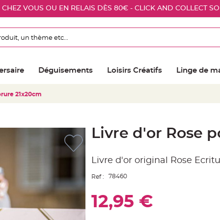
E CHEZ VOUS OU EN RELAIS DÈS 80€ - CLICK AND COLLECT S
ersaire
Déguisements
Loisirs Créatifs
Linge de m
orure 21x20cm
Livre d'or Rose 
Livre d'or original Rose Ecrit
78460
Ref :
12,95 €