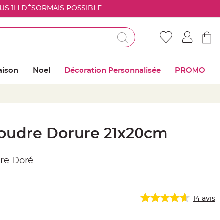
OUS 1H DÉSORMAIS POSSIBLE
Déjà client ?
Connectez vous pour retrouver vos coups de
aison
Noel
Décoration Personnalisée
PROMO
coeur
Me connecter
Mot de passe oublié ?
poudre Dorure 21x20cm
Nouveau client ?
ure Doré
Créer mon compte
14
avis