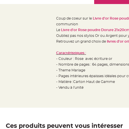
Mariage
the
Décoration
images
table
gallery
Coup de coeur sur le
Livre d'or Rose pou
mariage
communion
Bougeoirs
Le
Livre d'or Rose poudre Dorure 21x20c
et
Oubliez pas nos stylos Or ou Argent pour 
Retrouvez un grand choix de
livres d'or o
Photophores
Bougie
Caractéristiques :
décoration
- Couleur : Rose avec écriture or
Centre
- Nombre de pages : 64 pages, dimension
de
- Theme Mariage
- Pages intérieures épaisses idéales pour c
table
- Matière :Carton Haut de Gamme
&
- Vendu à l'unité
Vase
Mariage
Chemin
de
table
Ces produits peuvent vous intéresser
Mariage