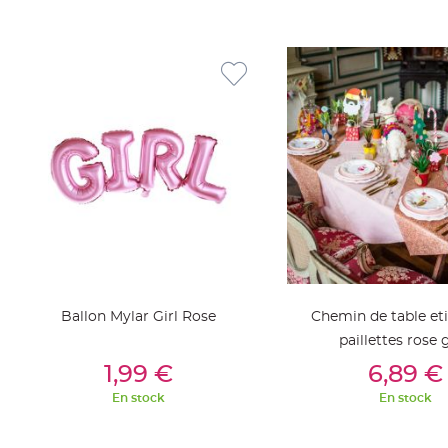
jetable
Chevalet
de
table
Mariage
Colombe,
Papillon,
Cage
oiseau
Confettis
et
Pétale
de
Ballon Mylar Girl Rose
Chemin de table et
rose
paillettes rose 
Déco
Ajouter Au Panier
Ajouter Au Pan
1,99 €
6,89 €
Ardoise
Déco
En stock
En stock
Naturelle
Mariage