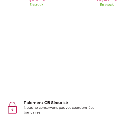
Pics
En stock
En stock
pour
Déco
Gateau
Rond
de
serviette
table
de
mariage
Contenant
Dragées
Mariage
Boite
à
dragées
Bourse
Paiement CB Sécurisé
Nous ne conservons pas vos coordonnées
et
bancaires
sac