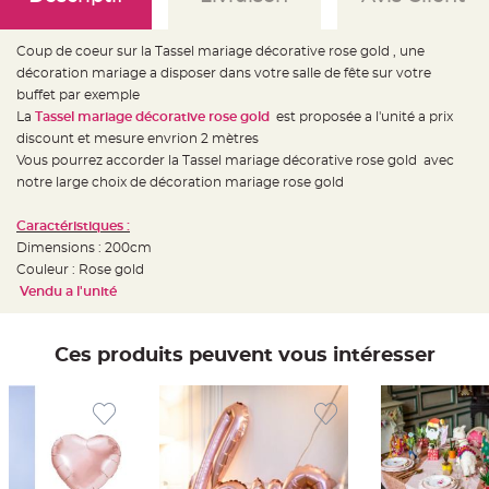
e
d
e
c
Coup de coeur sur la Tassel mariage décorative rose gold , une
h
a
décoration mariage a disposer dans votre salle de fête sur votre
i
buffet par exemple
s
e
La
Tassel mariage décorative rose gold
est proposée a l'unité a prix
m
a
discount et mesure envrion 2 mètres
r
Vous pourrez accorder la Tassel mariage décorative rose gold avec
i
a
notre large choix de décoration mariage rose gold
g
e
Caractéristiques :
L
Dimensions : 200cm
a
n
Couleur : Rose gold
t
e
Vendu a l'unité
r
n
e
v
Ces produits peuvent vous intéresser
o
l
a
n
t
e
e
t
f
l
o