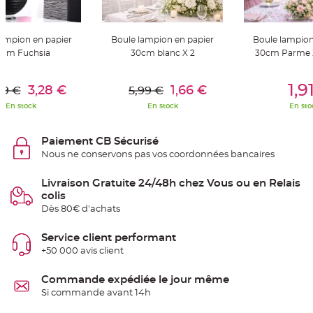
S
u
s
p
e
lampion en papier
Boule lampion en papier
Boule lampion
n
0cm Fuchsia
30cm blanc X 2
30cm Parme X
s
i
o
er Au Panier
Ajouter Au Panier
Ajouter A
n
1,9
3,28 €
1,66 €
b
99 €
5,99 €
o
u
En stock
En stock
En sto
l
e
p
a
Paiement CB Sécurisé
p
Nous ne conservons pas vos coordonnées bancaires
i
e
r
Livraison Gratuite 24/48h chez Vous ou en Relais
colis
T
a
Dès 80€ d'achats
p
i
s
Service client performant
d
e
+50 000 avis client
s
a
l
Commande expédiée le jour même
l
e
Si commande avant 14h
e
t
T