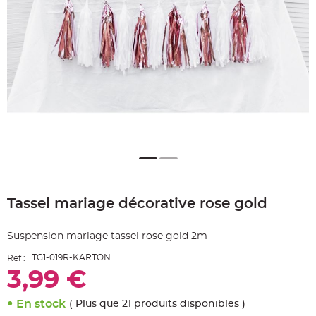
e
A
r
t
i
c
l
e
L
u
m
i
n
e
u
x
B
a
Skip
l
to
l
o
Tassel mariage décorative rose gold
the
n
beginning
m
a
of
r
Suspension mariage tassel rose gold 2m
the
i
images
a
TG1-019R-KARTON
Ref :
g
gallery
e
3,99 €
&
H
é
l
En stock
( Plus que 21 produits disponibles )
i