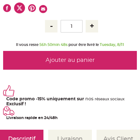
u
m
B
a
n
d
e
r
o
l
Il vous reste
56h 50min 48s
pour être livré le
Tuesday, 8/11
e
e
t
g
Ajouter au panier
u
i
r
l
a
n
d
e
m
a
r
Code promo -15% uniquement sur
nos
ré
seaux
sociaux
i
Exclusif !
a
g
e
Livraison rapide en 24/48h
H
o
u
s
s
Descriptif
Livraison
Avis Client