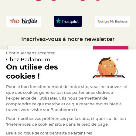
- Mandat Administratif
a
r
- Recrutement
i
a
g
e
Inscrivez-vous à notre newsletter
B
o
u
g
Inscription
Continuer sans accepter
e
o
Chez Badaboum
i
On utilise des
r
s
Espace Pro
e
cookies !
t
P
h
Demander un devis
Pour le bon fonctionnement de notre site, vous ne trouvez ici
o
t
que des cookies générés par nos partenaires dédiés à
o
l'expérience de l'utilisateur. Ils nous permettent de
p
h
comprendre ce qui marche et ce qui marche moins bien à
o
r
travers votre visite sur Badaboum.fr
e
s
Pour modifier vos préférences par la suite, cliquez sur le lien
'Préférences de cookies' situé dans le pied de page.
B
o
Lire la politique de confidentialité & Partenaires
u
RGPD