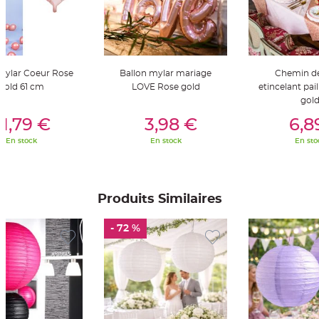
t
t
a
n
t
e
N
 Mylar Coeur Rose
Ballon mylar mariage
Chemin de
o
Gold 61 cm
LOVE Rose gold
etincelant pail
e
u
gol
d
er Au Panier
Ajouter Au Panier
Ajouter A
h
1,79 €
3,98 €
6,8
o
u
s
En stock
En stock
En sto
s
e
d
e
c
h
Produits Similaires
a
i
s
e
- 72 %
d
e
M
a
r
i
a
g
e