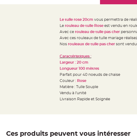
Mariage
the
Décoration
images
table
gallery
Le tulle rose 20cm
vous permettra de réal
mariage
Le
rouleau de tulle Rose
est vendu en roule
Bougeoirs
Avec ce
rouleau de tulle pas cher
personnal
et
Avec ces rouleaux de tulle mariage réalis
Nos
rouleaux de tulle pas cher
sont vendus
Photophores
Bougie
Caractéristiques :
décoration
Largeur : 20 cm
Centre
Longueur 100 mètres
de
Parfait pour 40 noeuds de chaise
Couleur
: Rose
table
Matière : Tulle Souple
&
Vendu à l'unité
Vase
Livraison Rapide et Soignée
Mariage
Chemin
de
table
Ces produits peuvent vous intéresser
Mariage