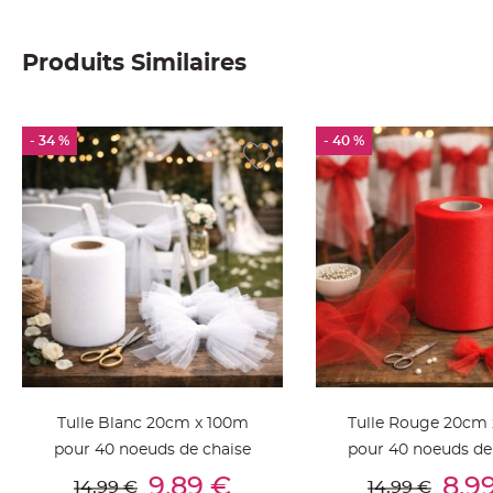
Deco
Paillette
Produits Similaires
et
Strass
Déco
- 34 %
- 40 %
Plume
Mariage
Fleurs
décoratives
Mariage
Marque
place
et
porte
nom
Menu,
Tulle Blanc 20cm x 100m
Tulle Rouge 20cm
Carte
pour 40 noeuds de chaise
pour 40 noeuds de
d'Invitation
Ajouter Au Panier
Ajouter Au Pan
9,89 €
8,9
14,99 €
14,99 €