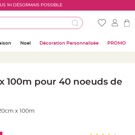
OUS 1H DÉSORMAIS POSSIBLE
Déjà client ?
Connectez vous pour retrouver vos coups de
aison
Noel
Décoration Personnalisée
PROMO
coeur
Me connecter
Mot de passe oublié ?
 x 100m pour 40 noeuds de
Nouveau client ?
Créer mon compte
 20cm x 100m