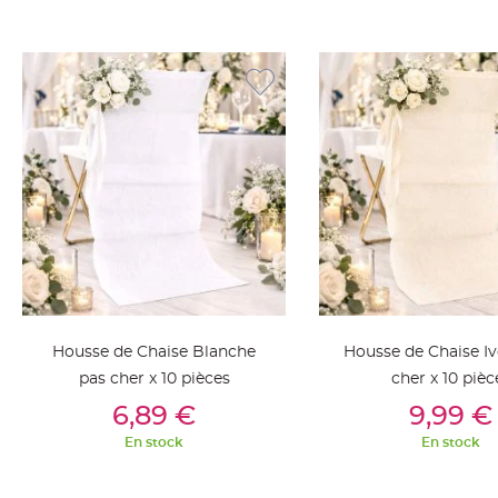
jetable
Chevalet
de
table
Mariage
Colombe,
Papillon,
Cage
oiseau
Confettis
et
Pétale
de
Housse de Chaise Blanche
Housse de Chaise Iv
rose
pas cher x 10 pièces
cher x 10 pièc
Déco
Ajouter Au Panier
Ajouter Au Pan
6,89 €
9,99 €
Ardoise
Déco
En stock
En stock
Naturelle
Mariage