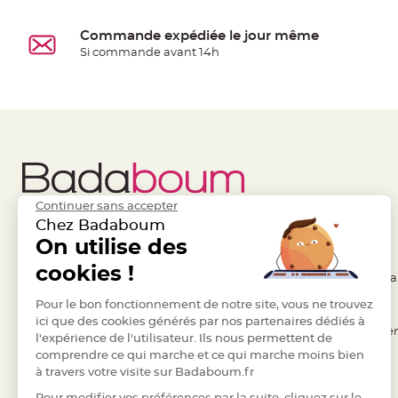
à
dragées
Commande expédiée le jour même
Contenant
Si commande avant 14h
Dragées
Plastique
Transparent
Contenant
à
dragées
en
Continuer sans accepter
tulle
Chez Badaboum
Liens Utiles
On utilise des
Legal
Contenant
à
cookies !
- Questions / Réponses
- Conditions Généra
dragées
- Nous contacter
Pour le bon fonctionnement de notre site, vous ne trouvez
- RGPD
en
ici que des cookies générés par nos partenaires dédiés à
verre
- Suivre une commande
- Règles de confiden
l'expérience de l'utilisateur. Ils nous permettent de
Contenant
comprendre ce qui marche et ce qui marche moins bien
- Retourner un article
- Cookies
à
à travers votre visite sur Badaboum.fr
- Paiement Sécurisé
- Plan du site
dragées