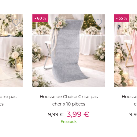
- 60 %
- 55 %
oire pas
Housse de Chaise Grise pas
Housse
es
cher x 10 pièces
c
ier
Ajouter Au Panier
Aj
3,99 €
9,99 €
9,9
En stock