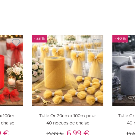
- 53 %
- 40 %
 x 100m
Tulle Or 20cm x 100m pour
Tulle G
 chaise
40 noeuds de chaise
40 
ier
Ajouter Au Panier
Aj
9 €
6,99 €
14,99 €
14,