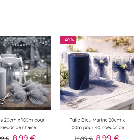
- 40 %
ris 20cm x 100m pour
Tulle Bleu Marine 20cm x
noeuds de chaise
100m pour 40 noeuds de
outer Au Panier
Ajouter Au Panier
chaise
8,99 €
8,99 €
99 €
14,99 €