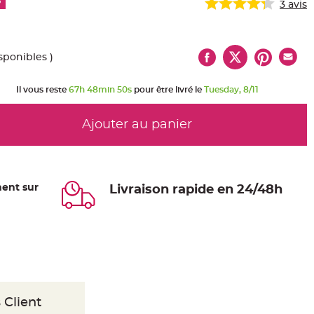
%
3
avis
sponibles )
Il vous reste
67h 48min 49s
pour être livré le
Tuesday, 8/11
Ajouter au panier
ent sur
Livraison rapide en 24/48h
 Client