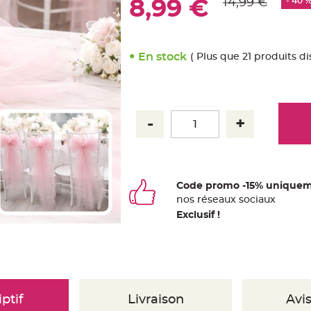
14,99 €
- 40 
8,99 €
En stock
( Plus que 21 produits di
Code promo -15% uniquem
nos
ré
seaux
sociaux
Exclusif !
ptif
Livraison
Avis