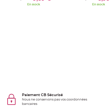
Pics
En stock
En stock
pour
Déco
Gateau
Rond
de
serviette
table
de
mariage
Contenant
Dragées
Mariage
Boite
à
dragées
Bourse
Paiement CB Sécurisé
Nous ne conservons pas vos coordonnées
et
bancaires
sac