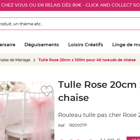
E CHEZ VOUS OU EN RELAIS DÈS 80€ - CLICK AND COLLECT S
ersaire
Déguisements
Loisirs Créatifs
Linge de m
aise de Mariage
Tulle Rose 20cm x 100m pour 40 noeuds de chaise
Tulle Rose 20cm
chaise
Rouleau tulle pas cher Rose
1920007P
Ref :