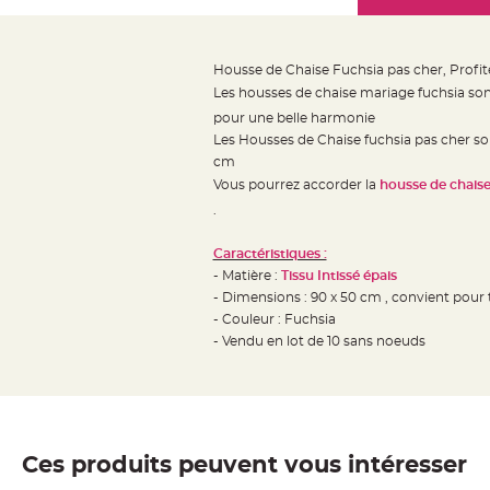
Mariage
the
Décoration
images
table
gallery
Housse de Chaise Fuchsia pas cher, Profit
mariage
Les housses de chaise mariage fuchsia son
Bougeoirs
pour une belle harmonie
et
Les Housses de Chaise fuchsia pas cher so
Photophores
cm
Vous pourrez accorder la
housse de chaise
Bougie
.
décoration
Centre
Caractéristiques :
de
- Matière :
Tissu Intissé épais
table
- Dimensions : 90 x 50 cm , convient pour
&
- Couleur : Fuchsia
- Vendu en lot de 10 sans noeuds
Vase
Mariage
Chemin
de
table
Ces produits peuvent vous intéresser
Mariage