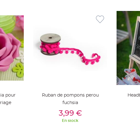
ia pour
Ruban de pompons perou
Headb
riage
fuchsia
ier
Ajouter Au Panier
Aj
3,99 €
En stock