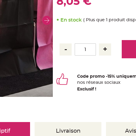
8,05 €
En stock
( Plus que 1 produit disp
Code promo -15% uniquem
nos
ré
seaux
sociaux
Exclusif !
ptif
Livraison
Avis