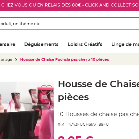
E CHEZ VOUS OU EN RELAIS DÈS 80€ - CLICK AND COLLECT S
ersaire
Déguisements
Loisirs Créatifs
Linge de m
ariage
Housse de Chaise Fuchsia pas cher x 10 pièces
Housse de Chaise
pièces
10 Housses de chaise pas che
4743FUCHSIA/1189FU
Ref :