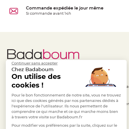
à
Commande expédiée le jour même
dragées
Si commande avant 14h
Contenant
Dragées
Plastique
Transparent
Contenant
à
dragées
Continuer sans accepter
en
Chez Badaboum
tulle
Liens Utiles
On utilise des
Legal
Contenant
cookies !
à
- Questions / Réponses
- Conditions Généra
dragées
- Nous contacter
Pour le bon fonctionnement de notre site, vous ne trouvez
- RGPD
en
ici que des cookies générés par nos partenaires dédiés à
- Suivre une commande
- Règles de confiden
l'expérience de l'utilisateur. Ils nous permettent de
verre
comprendre ce qui marche et ce qui marche moins bien
- Retourner un article
- Cookies
Contenant
à travers votre visite sur Badaboum.fr
à
- Paiement Sécurisé
- Plan du site
Pour modifier vos préférences par la suite, cliquez sur le
dragées