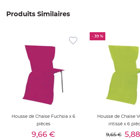
Deco
Produits Similaires
Paillette
et
Strass
Déco
- 39 %
Plume
Mariage
Fleurs
décoratives
Mariage
Marque
place
et
porte
nom
Housse de Chaise Fuchsia x 6
Housse de Chaise V
Menu,
pièces
intissé x 6 piè
Carte
Ajouter Au Panier
Ajouter Au Pan
9,66 €
5,88
d'Invitation
9,65 €