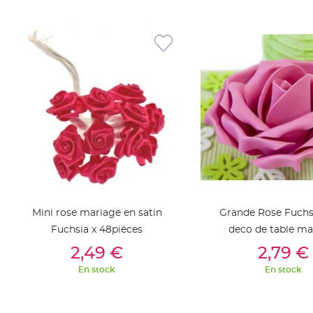
jetable
Chevalet
de
table
Mariage
Colombe,
Papillon,
Cage
oiseau
Confettis
et
Pétale
de
Mini rose mariage en satin
Grande Rose Fuchs
rose
Fuchsia x 48pièces
deco de table ma
Déco
Ajouter Au Panier
Ajouter Au Pan
2,49 €
2,79 €
Ardoise
En stock
En stock
Déco
Naturelle
Mariage