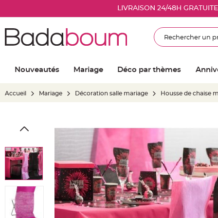
Nouveautés
LIVRAISON 24/48H GRATUIT
Mariage
Décoration
Rechercher
salle
mariage
Article
Nouveautés
Mariage
Déco par thèmes
Anniv
Lumineux
Ballon
Accueil
Mariage
Décoration salle mariage
Housse de chaise m
mariage
&
Hélium
Skip
Banderole
to
et
the
guirlande
end
mariage
of
Housse
the
de
images
chaise
gallery
mariage