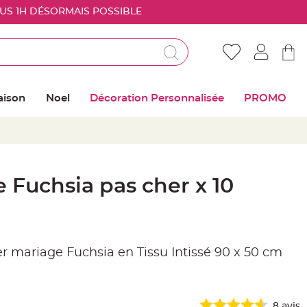
OUS 1H DÉSORMAIS POSSIBLE
Déjà client ?
Connectez vous pour retrouver vos coups de
aison
Noel
Décoration Personnalisée
PROMO
coeur
Me connecter
Mot de passe oublié ?
 Fuchsia pas cher x 10
Nouveau client ?
Créer mon compte
r mariage Fuchsia en Tissu Intissé 90 x 50 cm
8
avis