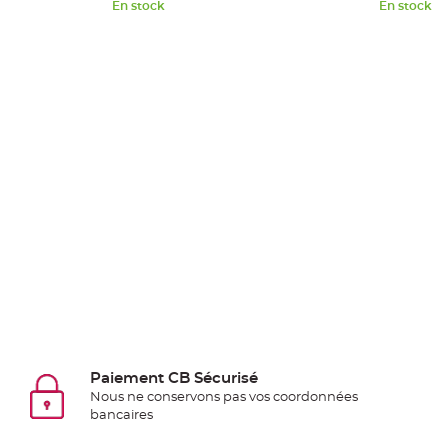
Pics
En stock
En stock
pour
Déco
Gateau
Rond
de
serviette
table
de
mariage
Contenant
Dragées
Mariage
Boite
à
dragées
Paiement CB Sécurisé
Bourse
Nous ne conservons pas vos coordonnées
et
bancaires
sac