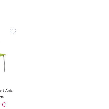
ert Anis
ces
ier
 €