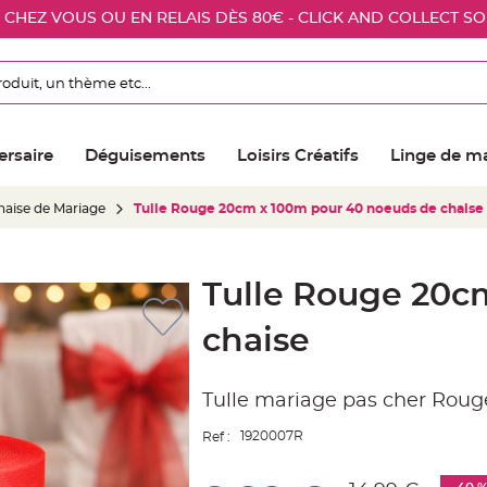
E CHEZ VOUS OU EN RELAIS DÈS 80€ - CLICK AND COLLECT S
ersaire
Déguisements
Loisirs Créatifs
Linge de m
aise de Mariage
Tulle Rouge 20cm x 100m pour 40 noeuds de chaise
Tulle Rouge 20c
chaise
Tulle mariage pas cher Rou
1920007R
Ref :