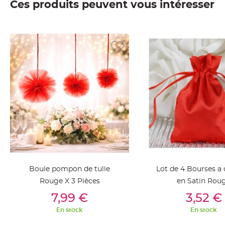
Ces produits peuvent vous intéresser
jetable
Chevalet
de
table
Mariage
Colombe,
Papillon,
Cage
oiseau
Confettis
et
Pétale
de
rose
Boule pompon de tulle
Lot de 4 Bourses a
Déco
Rouge X 3 Pièces
en Satin Rou
Ardoise
Ajouter Au Panier
Ajouter Au Pan
7,99 €
3,52 €
Déco
Naturelle
En stock
En stock
Mariage