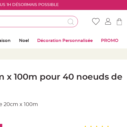
OUS 1H DÉSORMAIS POSSIBLE
Déjà client ?
Connectez vous pour retrouver vos coups de
aison
Noel
Décoration Personnalisée
PROMO
coeur
Me connecter
Mot de passe oublié ?
m x 100m pour 40 noeuds de
Nouveau client ?
Créer mon compte
ge 20cm x 100m