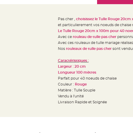
Mariage
the
Décoration
images
table
gallery
Pas cher ,
choisissez le Tulle Rouge 20cm
mariage
et particulierement vos noeuds de chaise
Bougeoirs
Le Tulle Rouge 20cm x 100m pour 40 noe
et
Avec ce
rouleau de tulle pas cher
personnal
Avec ces rouleaux de tulle mariage réalis
Photophores
Nos
rouleaux de tulle pas cher
sont vendus
Bougie
décoration
Caractéristiques :
Centre
Largeur : 20 cm
de
Longueur 100 mètres
Parfait pour 40 noeuds de chaise
table
Couleur :
Rouge
&
Matière : Tulle Souple
Vase
Vendu à l'unité
Mariage
Livraison Rapide et Soignée
Chemin
de
table
Mariage