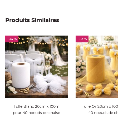
Deco
Paillette
et
Produits Similaires
Strass
Déco
Plume
- 34 %
- 53 %
Mariage
Fleurs
décoratives
Mariage
Marque
place
et
porte
nom
Menu,
Carte
Tulle Blanc 20cm x 100m
Tulle Or 20cm x 10
d'Invitation
pour 40 noeuds de chaise
40 noeuds de ch