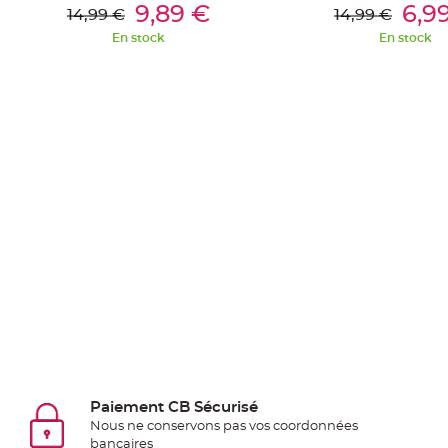
Pics
Ajouter Au Panier
Ajouter Au Pan
9,89 €
6,9
14,99 €
14,99 €
pour
En stock
En stock
Déco
Gateau
Rond
de
serviette
table
de
mariage
Contenant
Dragées
Mariage
Boite
à
dragées
Bourse
Paiement CB Sécurisé
et
Nous ne conservons pas vos coordonnées
sac
bancaires