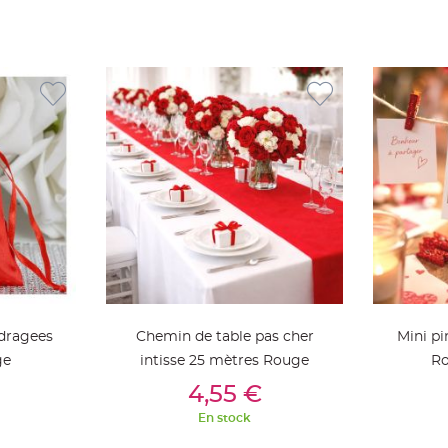
 dragees
Chemin de table pas cher
Mini pi
ge
intisse 25 mètres Rouge
Ro
ier
Ajouter Au Panier
Aj
4,55 €
En stock