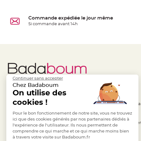
à
dragées
Commande expédiée le jour même
Contenant
Si commande avant 14h
Dragées
Plastique
Transparent
Contenant
à
dragées
en
Continuer sans accepter
tulle
Chez Badaboum
Contenant
Liens Utiles
On utilise des
Legal
à
cookies !
dragées
- Questions / Réponses
- Conditions Généra
en
- Nous contacter
Pour le bon fonctionnement de notre site, vous ne trouvez
- RGPD
verre
ici que des cookies générés par nos partenaires dédiés à
- Suivre une commande
- Règles de confiden
Contenant
l'expérience de l'utilisateur. Ils nous permettent de
comprendre ce qui marche et ce qui marche moins bien
à
- Retourner un article
- Cookies
à travers votre visite sur Badaboum.fr
dragées