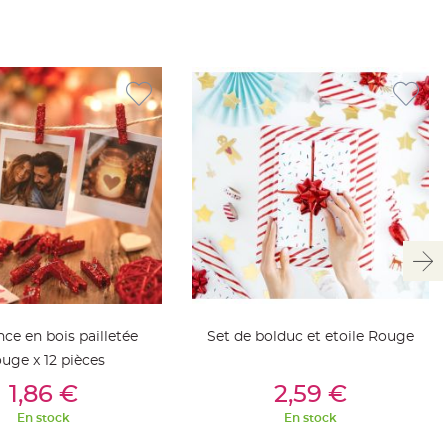
nce en bois pailletée
Set de bolduc et etoile Rouge
uge x 12 pièces
outer Au Panier
Ajouter Au Panier
1,86 €
2,59 €
En stock
En stock